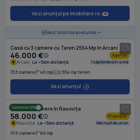
Vezi anunțul pe Imobiliare.ro
1
/ 14
Vezi istoricul prețurilor
Casă cu 3 camere cu Teren 2554 Mp în Arcani
46.000 €
Agenție
Arcani
La ~5km distanță
1 săptămână în urmă
3 camere
40 mp
2.554 mp teren
Vezi anunțul
1
/ 3
Comision 0%
Casă cu 3 camere în Rasovița
58.000 €
Proprietar
Rasovița
La ~5km distanță
Mai mult de un an
3 camere
60 mp