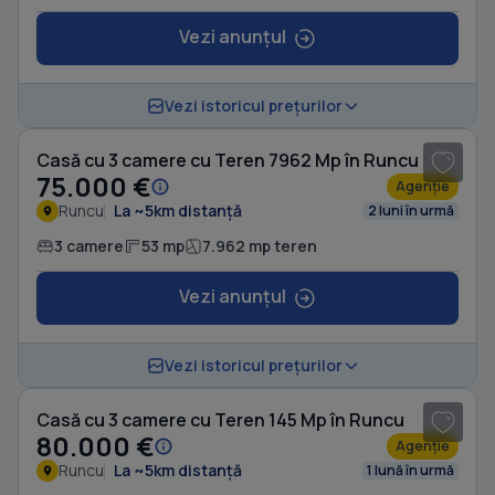
Vezi anunțul
1
/ 9
Vezi istoricul prețurilor
Casă cu 3 camere cu Teren 7962 Mp în Runcu
75.000 €
Agenție
Runcu
La ~5km distanță
2 luni în urmă
3 camere
53 mp
7.962 mp teren
Vezi anunțul
1
/ 5
Vezi istoricul prețurilor
Casă cu 3 camere cu Teren 145 Mp în Runcu
80.000 €
Agenție
Runcu
La ~5km distanță
1 lună în urmă