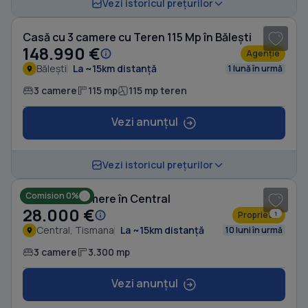
1
/ 7
Vezi istoricul prețurilor
Casă cu 3 camere cu Teren 115 Mp în Bălești
148.990 €
Agenție
Bălești
La ~15km distanță
1 lună în urmă
3 camere
115 mp
115 mp teren
Vezi anunțul
Vezi istoricul prețurilor
Comision 0%
Casă cu 3 camere în Central
28.000 €
Proprietar
1
Central, Tismana
La ~15km distanță
10 luni în urmă
3 camere
3.300 mp
Vezi anunțul