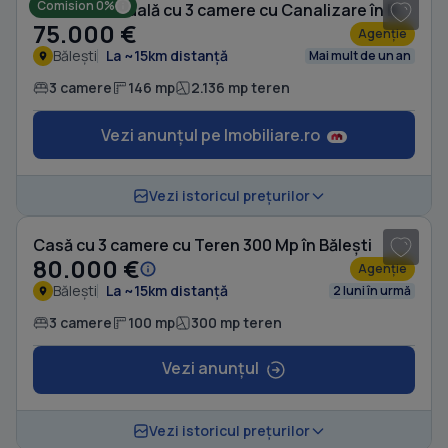
Comision 0%
Casă individuală cu 3 camere cu Canalizare în Bălești
75.000 €
Agenție
Bălești
La ~15km distanță
Mai mult de un an
3 camere
146 mp
2.136 mp teren
Vezi anunțul pe Imobiliare.ro
1
/ 15
Vezi istoricul prețurilor
Casă cu 3 camere cu Teren 300 Mp în Bălești
80.000 €
Agenție
Bălești
La ~15km distanță
2 luni în urmă
3 camere
100 mp
300 mp teren
Vezi anunțul
1
/ 5
Vezi istoricul prețurilor