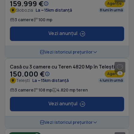
159.999 €
Agenție
Slobozia
La ~15km distanță
8 luni în urmă
3 camere
100 mp
Vezi anunțul
1
/ 9
Vezi istoricul prețurilor
Casă cu 3 camere cu Teren 4820 Mp în Telești
150.000 €
Agenție
1
Telești
La ~15km distanță
4 luni în urmă
3 camere
108 mp
4.820 mp teren
Vezi anunțul
1
/ 20
Vezi istoricul prețurilor