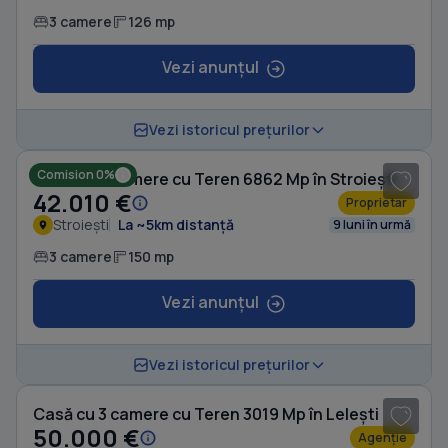
3 camere
126 mp
Vezi anunțul
1
/ 8
Vezi istoricul prețurilor
Comision 0%
Casă cu 3 camere cu Teren 6862 Mp în Stroiești
42.010 €
Proprietar
Stroiești
La ~5km distanță
9 luni în urmă
3 camere
150 mp
Vezi anunțul
1
/ 10
Vezi istoricul prețurilor
Casă cu 3 camere cu Teren 3019 Mp în Lelești
50.000 €
Agenție