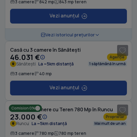
3 camere
842 mp
843 mp teren
Vezi anunțul
1
/ 14
Vezi istoricul prețurilor
Casă cu 3 camere în Sănătești
46.031 €
Agenție
Sănătești
La ~5km distanță
1 săptămână în urmă
3 camere
40 mp
Vezi anunțul
1
/ 6
Comision 0%
Casă cu 3 camere cu Teren 780 Mp în Runcu
23.000 €
Proprietar
Runcu
La ~5km distanță
Mai mult de un an
3 camere
780 mp
780 mp teren