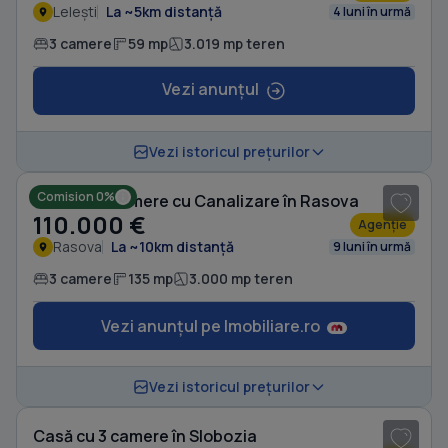
Lelești
La ~5km distanță
4 luni în urmă
3 camere
59 mp
3.019 mp teren
Vezi anunțul
1
/ 11
Vezi istoricul prețurilor
Comision 0%
Casă cu 3 camere cu Canalizare în Rasova
110.000 €
Agenție
Rasova
La ~10km distanță
9 luni în urmă
3 camere
135 mp
3.000 mp teren
Vezi anunțul pe Imobiliare.ro
1
/ 5
Vezi istoricul prețurilor
Casă cu 3 camere în Slobozia