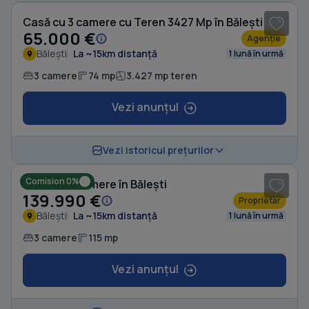
Casă cu 3 camere cu Teren 3427 Mp în Bălești
65.000 €
Agenție
Bălești
La ~15km distanță
1 lună în urmă
3 camere
74 mp
3.427 mp teren
Vezi anunțul
1
/ 7
Vezi istoricul prețurilor
Comision 0%
Casă cu 3 camere în Bălești
139.990 €
Proprietar
Bălești
La ~15km distanță
1 lună în urmă
3 camere
115 mp
Vezi anunțul