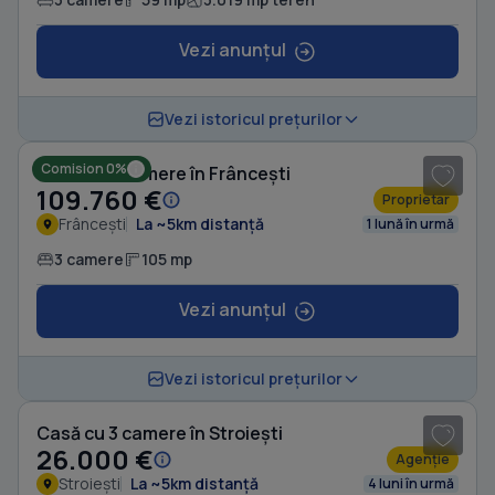
Vezi anunțul
1
/ 8
Vezi istoricul prețurilor
Comision 0%
Casă cu 3 camere în Frâncești
109.760 €
Proprietar
Frâncești
La ~5km distanță
1 lună în urmă
3 camere
105 mp
Vezi anunțul
1
/ 10
Vezi istoricul prețurilor
Casă cu 3 camere în Stroiești
26.000 €
Agenție
Stroiești
La ~5km distanță
4 luni în urmă