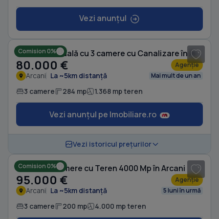
Vezi anunțul
1
/ 17
Comision 0%
Casă individuală cu 3 camere cu Canalizare în Arcani
80.000 €
Agenție
Arcani
La ~5km distanță
Mai mult de un an
3 camere
284 mp
1.368 mp teren
Vezi anunțul pe Imobiliare.ro
1
/ 10
Vezi istoricul prețurilor
Comision 0%
Casă cu 3 camere cu Teren 4000 Mp în Arcani
95.000 €
Agenție
Arcani
La ~5km distanță
5 luni în urmă
3 camere
200 mp
4.000 mp teren