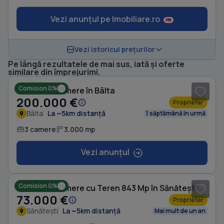
Vezi anunțul pe Imobiliare.ro
Vezi istoricul prețurilor
Pe lângă rezultatele de mai sus, iată și oferte
1
/ 3
similare din împrejurimi.
Comision 0%
Casă cu 3 camere în Bâlta
200.000 €
Proprietar
Bâlta
La ~5km distanță
1 săptămână în urmă
3 camere
3.000 mp
Vezi anunțul
1
/ 7
Comision 0%
Casă cu 3 camere cu Teren 843 Mp în Sănătești
73.000 €
Proprietar
Sănătești
La ~5km distanță
Mai mult de un an