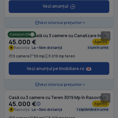
Vezi anunțul
1
/ 10
Vezi istoricul prețurilor
Comision 0%
Casă individuală cu 3 camere cu Canalizare în Rasovița
45.000 €
Agenție
Rasovița
La ~5km distanță
4 luni în urmă
3 camere
59 mp
3.019 mp teren
Vezi anunțul pe Imobiliare.ro
1
/ 12
Vezi istoricul prețurilor
Casă cu 3 camere cu Teren 3019 Mp în Rasovița
45.000 €
Agenție
Rasovița
La ~5km distanță
1 săptămână în urmă
3 camere
59 mp
3.019 mp teren