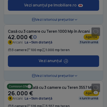
Vezi anunțul pe Imobiliare.ro
1
/ 5
Vezi istoricul prețurilor
Casă cu 3 camere cu Teren 1000 Mp în Arcani
42.000 €
Agenție
Arcani
La ~5km distanță
3 luni în urmă
3 camere
100 mp
1.000 mp teren
Vezi anunțul
1
/ 10
Vezi istoricul prețurilor
Comision 0%
Casă individuală cu 3 camere cu Teren 3557 Mp în Arcani
26.000 €
Agenție
1
Arcani
La ~5km distanță
4 luni în urmă
3 camere
126 mp
3.557 mp teren