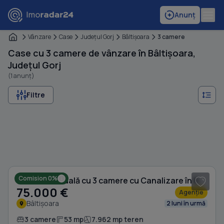
Anunț
Vânzare
Case
Judeţul Gorj
Bâltişoara
3 camere
Case cu 3 camere de vânzare în Bâltișoara,
Județul Gorj
(1 anunț)
Filtre
1
/ 9
Comision 0%
Casă individuală cu 3 camere cu Canalizare în Bâltișoara
75.000 €
Agenție
Bâltișoara
2 luni în urmă
3 camere
53 mp
7.962 mp teren