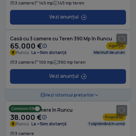
3 camere
145 mp
145 mp teren
Vezi anunțul
1
/ 10
Casă cu 3 camere cu Teren 390 Mp în Runcu
65.000 €
Agenție
Runcu
La ~5km distanță
Mai mult de un an
3 camere
100 mp
390 mp teren
Vezi anunțul
1
/ 8
Vezi istoricul prețurilor
Comision 0%
Casă cu 3 camere în Runcu
38.000 €
Proprietar
Runcu
La ~5km distanță
1 săptămână în urmă
3 camere