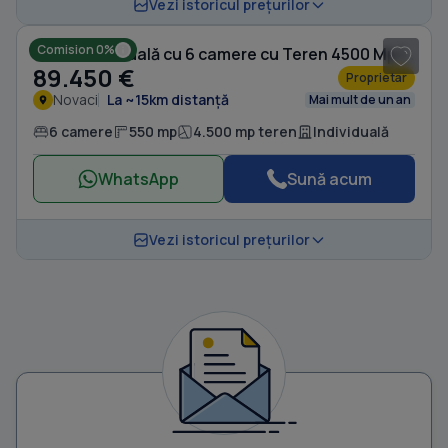
1
/ 15
Vezi istoricul prețurilor
Comision 0%
Casă individuală cu 6 camere cu Teren 4500 Mp în Novaci
89.450 €
Proprietar
Novaci
La ~15km distanță
Mai mult de un an
6 camere
550 mp
4.500 mp teren
Individuală
WhatsApp
Sună acum
Vezi istoricul prețurilor