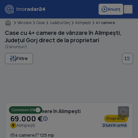
Anunț
Vânzare
Case
Judeţul Gorj
Alimpeşti
4+ camere
Case cu 4+ camere de vânzare în Alimpești,
Județul Gorj direct de la proprietari
(2 anunțuri)
Filtre
1
/ 8
Comision 0%
Casă cu 4 camere în Alimpești
69.000 €
Proprietar
Alimpești
2 luni în urmă
4 camere
125 mp