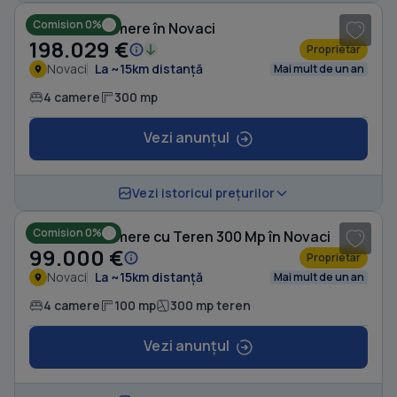
Comision 0%
Casă cu 4 camere în Novaci
198.029 €
Proprietar
Novaci
La ~15km distanță
Mai mult de un an
4 camere
300 mp
Vezi anunțul
1
/ 19
Vezi istoricul prețurilor
Comision 0%
Casă cu 4 camere cu Teren 300 Mp în Novaci
99.000 €
Proprietar
Novaci
La ~15km distanță
Mai mult de un an
4 camere
100 mp
300 mp teren
Vezi anunțul