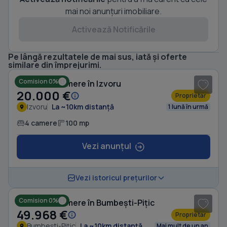
mai noi anunțuri imobiliare.
Activează Notificările
Pe lângă rezultatele de mai sus, iată și oferte
1
/ 8
similare din împrejurimi.
Comision 0%
Casă cu 4 camere în Izvoru
20.000 €
Proprietar
Izvoru
La ~10km distanță
1 lună în urmă
4 camere
100 mp
Vezi anunțul
1
/ 7
Vezi istoricul prețurilor
Comision 0%
Casă cu 4 camere în Bumbești-Pițic
49.968 €
Proprietar
Bumbești-Pițic
La ~10km distanță
Mai mult de un an