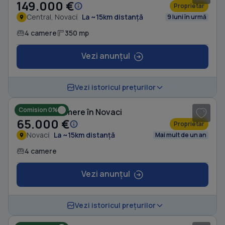
149.000 €
Proprietar
Central, Novaci
La ~15km distanță
9 luni în urmă
4 camere
350 mp
Vezi anunțul
1
/ 7
Vezi istoricul prețurilor
Comision 0%
Casă cu 4 camere în Novaci
65.000 €
Proprietar
Novaci
La ~15km distanță
Mai mult de un an
4 camere
Vezi anunțul
1
/ 16
Vezi istoricul prețurilor