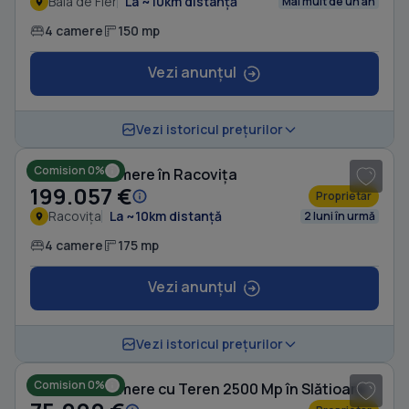
Baia de Fier
La ~10km distanță
Mai mult de un an
4 camere
150 mp
Vezi anunțul
1
/ 16
Vezi istoricul prețurilor
Comision 0%
Casă cu 4 camere în Racovița
199.057 €
Proprietar
Racovița
La ~10km distanță
2 luni în urmă
4 camere
175 mp
Vezi anunțul
1
/ 3
Vezi istoricul prețurilor
Comision 0%
Casă cu 4 camere cu Teren 2500 Mp în Slătioara