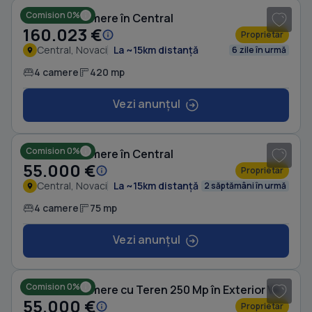
Comision 0%
Casă cu 4 camere în Central
160.023 €
Proprietar
Central, Novaci
La ~15km distanță
6 zile în urmă
4 camere
420 mp
Vezi anunțul
1
/ 2
Comision 0%
Casă cu 4 camere în Central
55.000 €
Proprietar
Central, Novaci
La ~15km distanță
2 săptămâni în urmă
4 camere
75 mp
Vezi anunțul
1
/ 2
Comision 0%
Casă cu 4 camere cu Teren 250 Mp în Exterior Vest
55.000 €
Proprietar