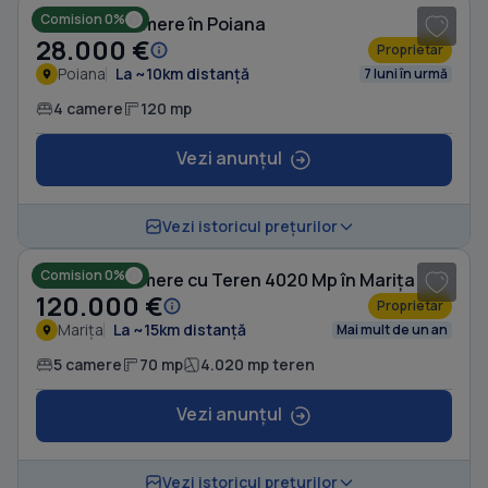
Comision 0%
Casă cu 4 camere în Poiana
28.000 €
Proprietar
Poiana
La ~10km distanță
7 luni în urmă
4 camere
120 mp
Vezi anunțul
1
/ 10
Vezi istoricul prețurilor
Comision 0%
Casă cu 5 camere cu Teren 4020 Mp în Marița
120.000 €
Proprietar
Marița
La ~15km distanță
Mai mult de un an
5 camere
70 mp
4.020 mp teren
Vezi anunțul
1
/ 8
Vezi istoricul prețurilor