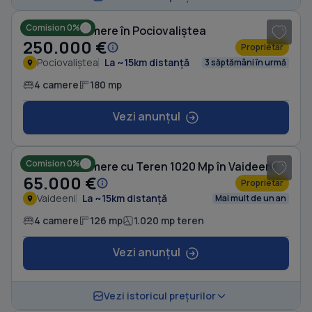
Comision 0%
Casă cu 4 camere în Pociovaliștea
250.000 €
Proprietar
Pociovaliștea
La ~15km distanță
3 săptămâni în urmă
4 camere
180 mp
Vezi anunțul
1
/ 10
Comision 0%
Casă cu 4 camere cu Teren 1020 Mp în Vaideeni
65.000 €
Proprietar
Vaideeni
La ~15km distanță
Mai mult de un an
4 camere
126 mp
1.020 mp teren
Vezi anunțul
1
/ 8
Vezi istoricul prețurilor