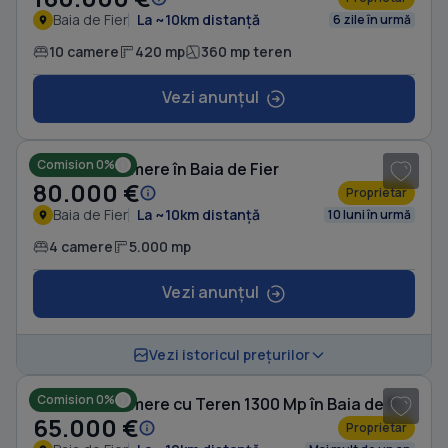
Baia de Fier
La ~10km distanță
6 zile în urmă
10 camere
420 mp
360 mp teren
Vezi anunțul
1
/ 6
Comision 0%
Casă cu 4 camere în Baia de Fier
80.000 €
Proprietar
Baia de Fier
La ~10km distanță
10 luni în urmă
4 camere
5.000 mp
Vezi anunțul
1
/ 9
Vezi istoricul prețurilor
Comision 0%
Casă cu 4 camere cu Teren 1300 Mp în Baia de Fier
65.000 €
Proprietar