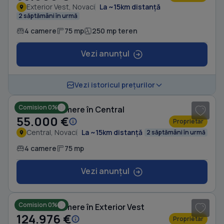
Exterior Vest, Novaci
La ~15km distanță
2 săptămâni în urmă
4 camere
75 mp
250 mp teren
Vezi anunțul
1
/ 2
Vezi istoricul prețurilor
Comision 0%
Casă cu 4 camere în Central
55.000 €
Proprietar
Central, Novaci
La ~15km distanță
2 săptămâni în urmă
4 camere
75 mp
Vezi anunțul
1
/ 8
Comision 0%
Casă cu 4 camere în Exterior Vest
124.976 €
Proprietar