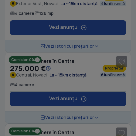
Exterior Vest, Novaci
La ~15km distanță
4 luni în urmă
4 camere
126 mp
Vezi anunțul
1
/ 7
Vezi istoricul prețurilor
Comision 0%
Casă cu 4 camere în Central
275.000 €
Proprietar
Central, Novaci
La ~15km distanță
6 luni în urmă
4 camere
Vezi anunțul
1
/ 8
Vezi istoricul prețurilor
Comision 0%
Casă cu 4 camere în Central