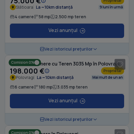
75.000 €
Proprietar
Slătioara
La ~10km distanță
9 luni în urmă
4 camere
58 mp
2.500 mp teren
Vezi anunțul
1
/ 10
Vezi istoricul prețurilor
Comision 0%
Casă cu 6 camere cu Teren 3035 Mp în Polovragi
198.000 €
Proprietar
Polovragi
La ~10km distanță
Mai mult de un an
6 camere
180 mp
3.035 mp teren
Vezi anunțul
1
/ 7
Vezi istoricul prețurilor
Comision 0%