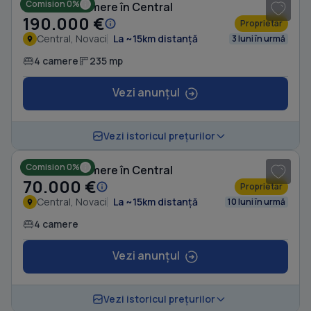
Comision 0%
Casă cu 4 camere în Central
190.000 €
Proprietar
Central, Novaci
La ~15km distanță
3 luni în urmă
4 camere
235 mp
Vezi anunțul
1
/ 6
Vezi istoricul prețurilor
Comision 0%
Casă cu 4 camere în Central
70.000 €
Proprietar
Central, Novaci
La ~15km distanță
10 luni în urmă
4 camere
Vezi anunțul
1
/ 8
Vezi istoricul prețurilor