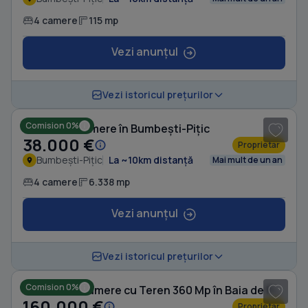
4 camere
115 mp
Vezi anunțul
1
/ 6
Vezi istoricul prețurilor
Comision 0%
Casă cu 4 camere în Bumbești-Pițic
38.000 €
Proprietar
Bumbești-Pițic
La ~10km distanță
Mai mult de un an
4 camere
6.338 mp
Vezi anunțul
1
/ 16
Vezi istoricul prețurilor
Comision 0%
Casă cu 10 camere cu Teren 360 Mp în Baia de Fier
160.000 €
Proprietar