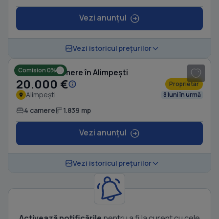
Vezi anunțul
1
/ 2
Vezi istoricul prețurilor
Comision 0%
Casă cu 4 camere în Alimpești
20.000 €
Proprietar
Alimpești
8 luni în urmă
4 camere
1.839 mp
Vezi anunțul
Vezi istoricul prețurilor
Activează notificările
pentru a fi la curent cu cele