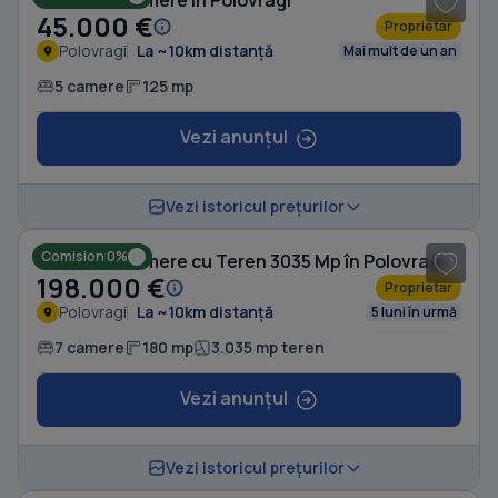
Casă cu 5 camere în Polovragi
45.000 €
Proprietar
Polovragi
La ~10km distanță
Mai mult de un an
5 camere
125 mp
Vezi anunțul
1
/ 13
Vezi istoricul prețurilor
Comision 0%
Casă cu 7 camere cu Teren 3035 Mp în Polovragi
198.000 €
Proprietar
Polovragi
La ~10km distanță
5 luni în urmă
7 camere
180 mp
3.035 mp teren
Vezi anunțul
1
/ 6
Vezi istoricul prețurilor