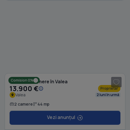
1
/ 5
Comision 0%
Casă cu 2 camere în Valea
13.900 €
Proprietar
Valea
2 luni în urmă
2 camere
44 mp
Vezi anunțul