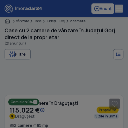
Anunț
Vânzare
Case
Judeţul Gorj
2 camere
Case cu 2 camere de vânzare în Județul Gorj
direct de la proprietari
(21 anunțuri)
Filtre
1
/ 8
Comision 0%
Casă cu 2 camere în Drăguțești
115.022 €
Proprietar
Drăguțești
5 zile în urmă
2 camere
85 mp