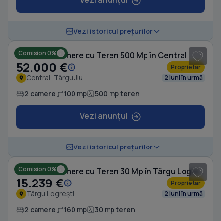
Vezi anunțul
1
/ 8
Vezi istoricul prețurilor
Comision 0%
Casă cu 2 camere cu Teren 500 Mp în Central
52.000 €
Proprietar
Central, Târgu Jiu
2 luni în urmă
2 camere
100 mp
500 mp teren
Vezi anunțul
1
/ 9
Vezi istoricul prețurilor
Comision 0%
Casă cu 2 camere cu Teren 30 Mp în Târgu Logrești
15.239 €
Proprietar
Târgu Logrești
2 luni în urmă
2 camere
160 mp
30 mp teren