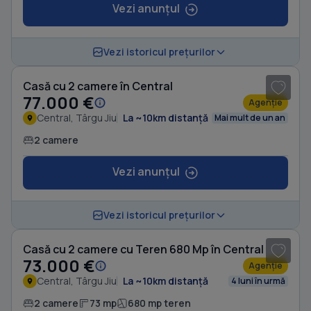
Vezi anunțul
1
/ 11
Vezi istoricul prețurilor
Casă cu 2 camere în Central
77.000 €
Agenție
Central, Târgu Jiu
La ~10km distanță
Mai mult de un an
2 camere
Vezi anunțul
Vezi istoricul prețurilor
Casă cu 2 camere cu Teren 680 Mp în Central
73.000 €
Agenție
Central, Târgu Jiu
La ~10km distanță
4 luni în urmă
2 camere
73 mp
680 mp teren