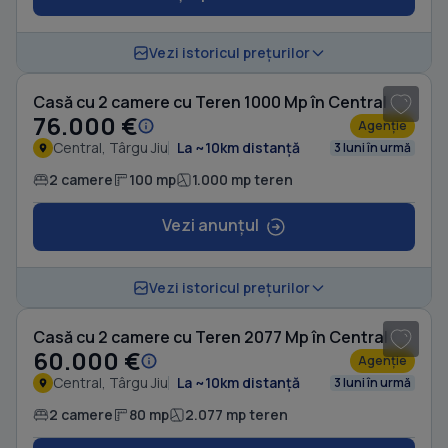
1
/ 8
Vezi istoricul prețurilor
Casă cu 2 camere cu Teren 1000 Mp în Central
76.000 €
Agenție
Central, Târgu Jiu
La ~10km distanță
3 luni în urmă
2 camere
100 mp
1.000 mp teren
Vezi anunțul
1
/ 6
Vezi istoricul prețurilor
Casă cu 2 camere cu Teren 2077 Mp în Central
60.000 €
Agenție
Central, Târgu Jiu
La ~10km distanță
3 luni în urmă
2 camere
80 mp
2.077 mp teren