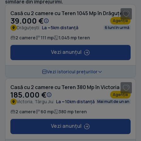
similare din împrejurimi.
Casă cu 2 camere cu Teren 1045 Mp în Drăguțești
39.000 €
Agenție
Drăguțești
La ~5km distanță
6 luni în urmă
2 camere
111 mp
1.045 mp teren
Vezi anunțul
1
/ 7
Vezi istoricul prețurilor
Casă cu 2 camere cu Teren 380 Mp în Victoria
185.000 €
Agenție
Victoria, Târgu Jiu
La ~10km distanță
Mai mult de un an
2 camere
60 mp
380 mp teren
Vezi anunțul