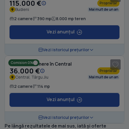
115.000 €
Proprietar
Budieni
Mai mult de un an
2 camere
390 mp
8.000 mp teren
Vezi anunțul
Vezi istoricul prețurilor
Comision 0%
Casă cu 2 camere în Central
36.000 €
Proprietar
Central, Târgu Jiu
Mai mult de un an
2 camere
114 mp
Vezi anunțul
Vezi istoricul prețurilor
Pe lângă rezultatele de mai sus, iată și oferte
1
/ 15