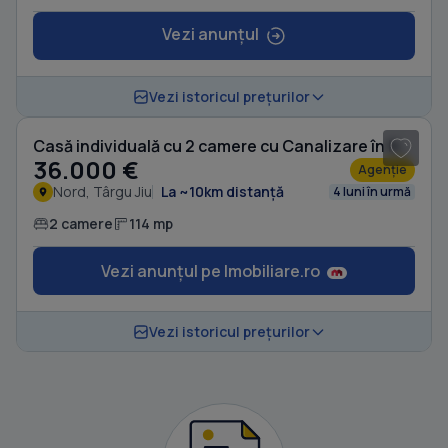
Vezi anunțul
1
/ 4
Vezi istoricul prețurilor
Casă individuală cu 2 camere cu Canalizare în Nord
36.000 €
Agenție
Nord, Târgu Jiu
La ~10km distanță
4 luni în urmă
2 camere
114 mp
Vezi anunțul pe Imobiliare.ro
Vezi istoricul prețurilor