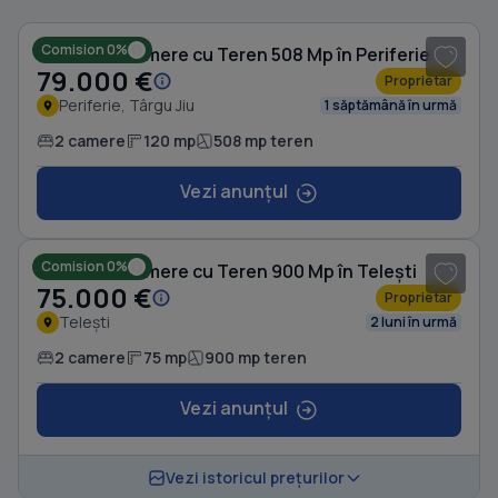
Comision 0%
Casă cu 2 camere cu Teren 508 Mp în Periferie
79.000 €
Proprietar
Periferie, Târgu Jiu
1 săptămână în urmă
2 camere
120 mp
508 mp teren
Vezi anunțul
1
/ 14
Comision 0%
Casă cu 2 camere cu Teren 900 Mp în Telești
75.000 €
Proprietar
Telești
2 luni în urmă
2 camere
75 mp
900 mp teren
Vezi anunțul
Vezi istoricul prețurilor