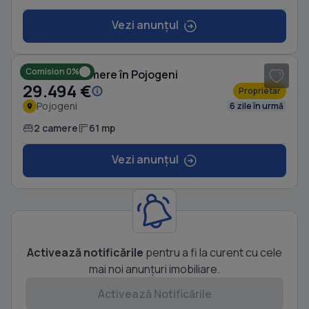
Vezi anunțul
1
/ 8
Comision 0%
Casă cu 2 camere în Pojogeni
29.494 €
Proprietar
Pojogeni
6 zile în urmă
2 camere
61 mp
Vezi anunțul
Activează notificările
pentru a fi la curent cu cele
mai noi anunțuri imobiliare.
Activează Notificările
1
/ 5