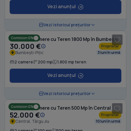
Vezi anunțul
1
/ 5
Vezi istoricul prețurilor
Comision 0%
Casă cu 2 camere cu Teren 1800 Mp în Bumbești-Pițic
30.000 €
Proprietar
Bumbești-Pițic
3 luni în urmă
2 camere
200 mp
1.800 mp teren
Vezi anunțul
1
/ 5
Vezi istoricul prețurilor
Comision 0%
Casă cu 2 camere cu Teren 500 Mp în Central
52.000 €
Proprietar
Central, Târgu Jiu
10 luni în urmă
2 camere
100 mp
500 mp teren