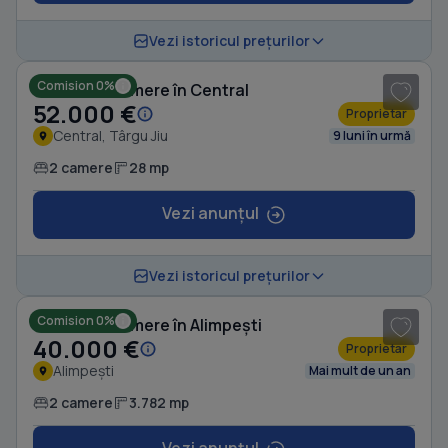
1
/ 8
Vezi istoricul prețurilor
Comision 0%
Casă cu 2 camere în Central
52.000 €
Proprietar
Central, Târgu Jiu
9 luni în urmă
2 camere
28 mp
Vezi anunțul
1
/ 8
Vezi istoricul prețurilor
Comision 0%
Casă cu 2 camere în Alimpești
40.000 €
Proprietar
Alimpești
Mai mult de un an
2 camere
3.782 mp