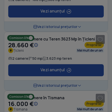
Vezi anunțul
1
/ 5
Vezi istoricul prețurilor
Comision 0%
Casă cu 2 camere cu Teren 3623 Mp în Țicleni
28.660 €
Proprietar
Țicleni
Mai mult de un an
2 camere
50 mp
3.623 mp teren
Vezi anunțul
Vezi istoricul prețurilor
Comision 0%
Casă cu 2 camere în Tismana
16.000 €
Proprietar
Tismana
Mai mult de un an