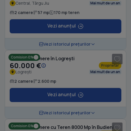
Central, Târgu Jiu
Mai mult de un an
2 camere
57 mp
170 mp teren
Vezi anunțul
1
/ 7
Vezi istoricul prețurilor
Comision 0%
Casă cu 2 camere în Logrești
60.000 €
Proprietar
Logrești
Mai mult de un an
2 camere
2.600 mp
Vezi anunțul
1
/ 10
Vezi istoricul prețurilor
Comision 0%
Casă cu 2 camere cu Teren 8000 Mp în Budieni