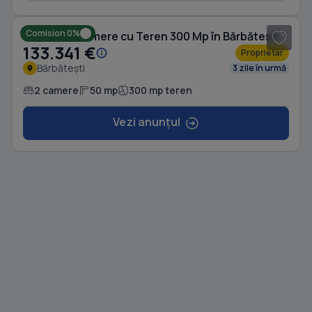
Comision 0%
Casă cu 2 camere cu Teren 300 Mp în Bărbătești
133.341 €
Proprietar
Bărbătești
3 zile în urmă
2 camere
50 mp
300 mp teren
Vezi anunțul