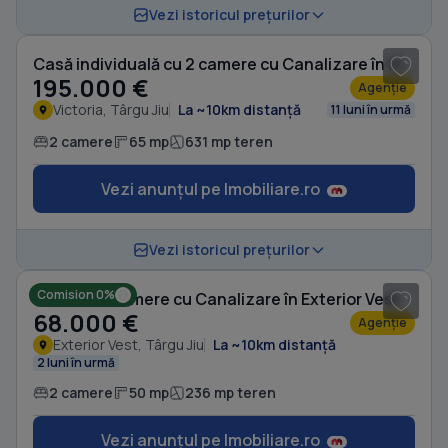
1
/ 9
Vezi istoricul prețurilor
Casă individuală cu 2 camere cu Canalizare în Victoria
195.000 €
Agenție
Victoria, Târgu Jiu
La ~10km distanță
11 luni în urmă
2 camere
65 mp
631 mp teren
Vezi anunțul pe Imobiliare.ro
1
/ 10
Vezi istoricul prețurilor
Comision 0%
Casă cu 2 camere cu Canalizare în Exterior Vest
68.000 €
Agenție
Exterior Vest, Târgu Jiu
La ~10km distanță
2 luni în urmă
2 camere
50 mp
236 mp teren
Vezi anunțul pe Imobiliare.ro