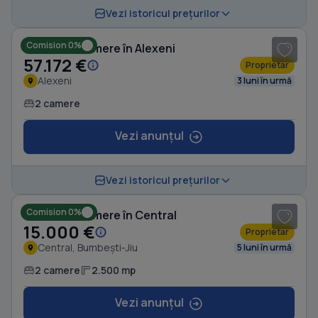
1
/ 8
Vezi istoricul prețurilor
Comision 0%
Casă cu 2 camere în Alexeni
57.172 €
Proprietar
Alexeni
3 luni în urmă
2 camere
Vezi anunțul
1
/ 5
Vezi istoricul prețurilor
Comision 0%
Casă cu 2 camere în Central
15.000 €
Proprietar
Central, Bumbești-Jiu
5 luni în urmă
2 camere
2.500 mp
Vezi anunțul