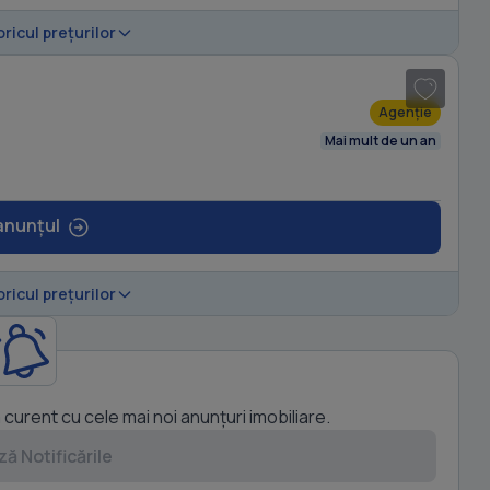
1
/ 11
oricul prețurilor
Agenție
Mai mult de un an
anunțul
oricul prețurilor
a curent cu cele mai noi anunțuri imobiliare.
ă Notificările