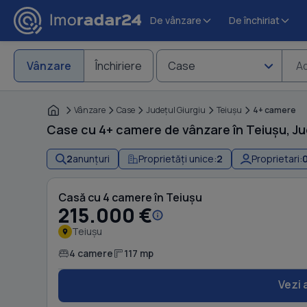
De vânzare
De închiriat
Vânzare
Închiriere
Case
Ad
Vânzare
Case
Judeţul Giurgiu
Teiuşu
4+ camere
Case cu 4+ camere de vânzare în Teiușu, Ju
2
anunțuri
Proprietăți unice:
2
Proprietari:
Casă cu 4 camere în Teiușu
215.000 €
Teiușu
4 camere
117 mp
Vezi 