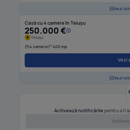
Vezi ist
Casă cu 4 camere în Teiușu
250.000 €
Teiușu
4 camere
400 mp
Vezi 
Vezi ist
Activează notificările
pentru a fi l
Activeaz