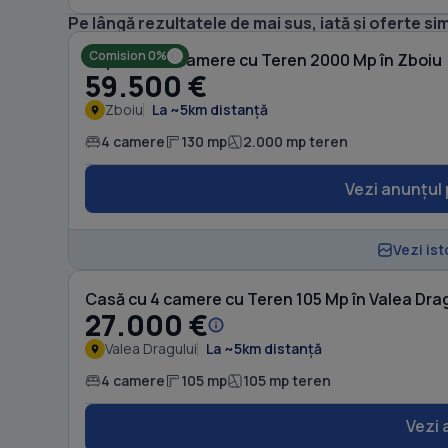
Pe lângă rezultatele de mai sus, iată și oferte sim
Comision 0%
Duplex cu 4 camere cu Teren 2000 Mp în Zboiu
59.500 €
Zboiu
La ~5km distanță
4 camere
130 mp
2.000 mp teren
Vezi anunțul 
Vezi ist
Casă cu 4 camere cu Teren 105 Mp în Valea Dra
27.000 €
Valea Dragului
La ~5km distanță
4 camere
105 mp
105 mp teren
Vezi 