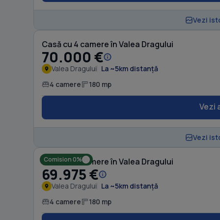
Vezi ist
Casă cu 4 camere în Valea Dragului
70.000 €
Valea Dragului
La ~5km distanță
4 camere
180 mp
Vezi 
Vezi ist
Comision 0%
Casă cu 4 camere în Valea Dragului
69.975 €
Valea Dragului
La ~5km distanță
4 camere
180 mp