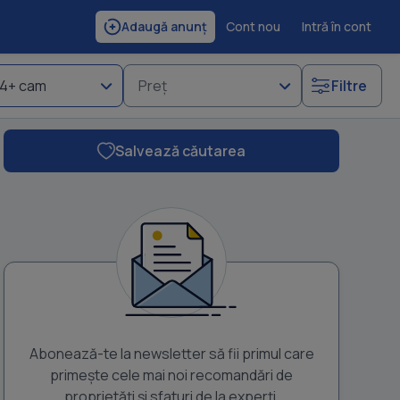
Cont nou
Intră în cont
Adaugă anunț
4+ cam
Preț
Filtre
Salvează căutarea
Abonează-te la newsletter să fii primul care
primește cele mai noi recomandări de
proprietăți și sfaturi de la experți.