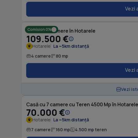
Vezi 
Comision 0%
Casă cu 4 camere în Hotarele
109.500 €
Hotarele
La ~5km distanță
4 camere
80 mp
Vezi 
Vezi ist
Casă cu 7 camere cu Teren 4500 Mp în Hotarel
70.000 €
Hotarele
La ~5km distanță
7 camere
160 mp
4.500 mp teren