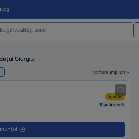
Blog
augă localități, zone
dețul Giurgiu
0
Sortare:
Implicit
1
/ 17
Agenție
5 luni în urmă
anunțul