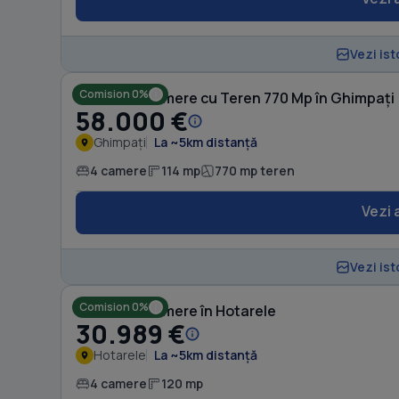
Vezi ist
Comision 0%
Casă cu 4 camere cu Teren 770 Mp în Ghimpați
58.000 €
Ghimpați
La ~5km distanță
4 camere
114 mp
770 mp teren
Vezi 
Vezi ist
Comision 0%
Casă cu 4 camere în Hotarele
30.989 €
Hotarele
La ~5km distanță
4 camere
120 mp