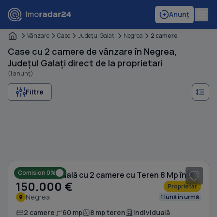
Anunț
Vânzare
Case
Judeţul Galaţi
Negrea
2 camere
Case cu 2 camere de vânzare în Negrea,
Județul Galați direct de la proprietari
(1 anunț)
Filtre
1
/ 6
Comision 0%
Casă individuală cu 2 camere cu Teren 8 Mp în Negrea
150.000 €
Proprietar
Negrea
1 lună în urmă
2 camere
60 mp
8 mp teren
Individuală