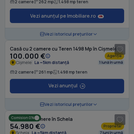
2 camere
262 mp
1.498 mp teren
Vezi anunțul pe Imobiliare.ro
1
/ 10
Vezi istoricul prețurilor
Casă cu 2 camere cu Teren 1498 Mp în Cișmele
100.000 €
Agenție
Cișmele
La ~5km distanță
1 lună în urmă
2 camere
261 mp
1.498 mp teren
Vezi anunțul
1
/ 6
Vezi istoricul prețurilor
Comision 0%
Casă cu 2 camere în Schela
54.980 €
Proprietar
Schela
La ~5km distanță
7 luni în urmă