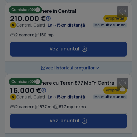
Comision 0%
Casă cu 2 camere în Central
210.000 €
Proprietar
Central, Galați
La ~15km distanță
Mai mult de un an
2 camere
150 mp
Vezi anunțul
1
/ 4
Vezi istoricul prețurilor
Comision 0%
Casă cu 2 camere cu Teren 877 Mp în Central
16.000 €
Proprietar
1
Central, Galați
La ~15km distanță
Mai mult de un an
2 camere
877 mp
877 mp teren
Vezi anunțul