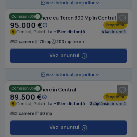
Vezi istoricul prețurilor
Comision 0%
Casă cu 2 camere cu Teren 300 Mp în Central
95.000 €
Proprietar
Central, Galați
La ~15km distanță
4 luni în urmă
2 camere
75 mp
300 mp teren
Vezi anunțul
Vezi istoricul prețurilor
Comision 0%
Casă cu 2 camere în Central
89.500 €
Proprietar
Central, Galați
La ~15km distanță
3 săptămâni în urmă
2 camere
60 mp
Vezi anunțul
1
/ 10