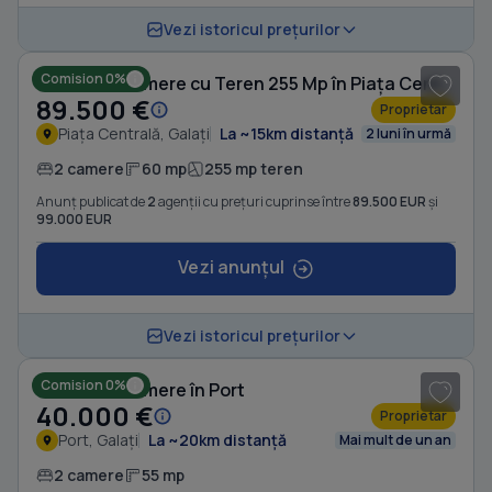
1
/ 5
Vezi istoricul prețurilor
Comision 0%
Casă cu 2 camere cu Teren 255 Mp în Piața Centrală
89.500 €
Proprietar
Piața Centrală, Galați
La ~15km distanță
2 luni în urmă
2 camere
60 mp
255 mp teren
Anunț publicat de
2
agenții cu prețuri cuprinse între
89.500 EUR
și
99.000 EUR
Vezi anunțul
Vezi istoricul prețurilor
Comision 0%
Casă cu 2 camere în Port
40.000 €
Proprietar
Port, Galați
La ~20km distanță
Mai mult de un an
2 camere
55 mp