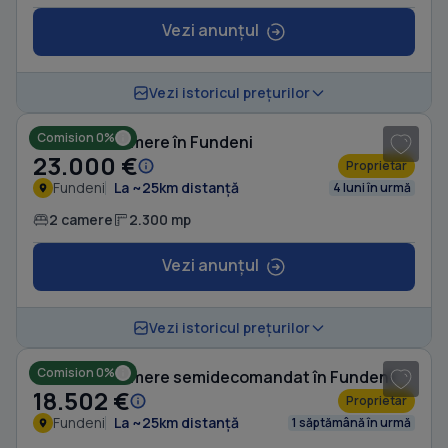
Vezi anunțul
1
/ 8
Vezi istoricul prețurilor
Comision 0%
Casă cu 2 camere în Fundeni
23.000 €
Proprietar
Fundeni
La ~25km distanță
4 luni în urmă
2 camere
2.300 mp
Vezi anunțul
1
/ 8
Vezi istoricul prețurilor
Comision 0%
Casă cu 2 camere semidecomandat în Fundeni
18.502 €
Proprietar
Fundeni
La ~25km distanță
1 săptămână în urmă