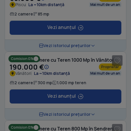
Piscu
La ~10km distanță
Mai mult de un an
2 camere
85 mp
Vezi anunțul
1
/ 10
Vezi istoricul prețurilor
Comision 0%
Casă cu 2 camere cu Teren 1000 Mp în Vânători
190.000 €
Proprietar
Vânători
La ~10km distanță
Mai mult de un an
2 camere
300 mp
1.000 mp teren
Vezi anunțul
1
/ 5
Vezi istoricul prețurilor
Comision 0%
Casă cu 2 camere cu Teren 800 Mp în Șendreni