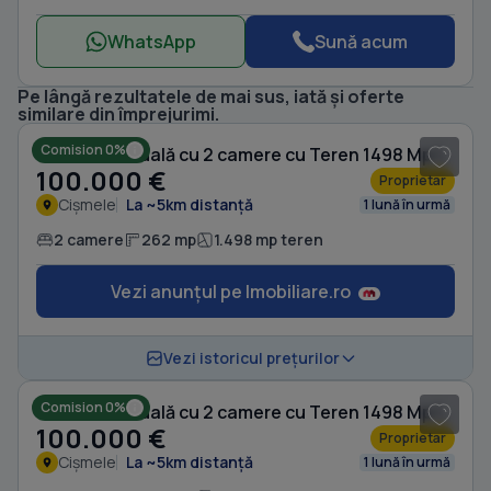
WhatsApp
Sună acum
Pe lângă rezultatele de mai sus, iată și oferte
1
/ 14
similare din împrejurimi.
Comision 0%
Casă individuală cu 2 camere cu Teren 1498 Mp în Cișmele
100.000 €
Proprietar
Cișmele
La ~5km distanță
1 lună în urmă
2 camere
262 mp
1.498 mp teren
Vezi anunțul pe Imobiliare.ro
1
/ 14
Vezi istoricul prețurilor
Comision 0%
Casă individuală cu 2 camere cu Teren 1498 Mp în Cișmele
100.000 €
Proprietar
Cișmele
La ~5km distanță
1 lună în urmă