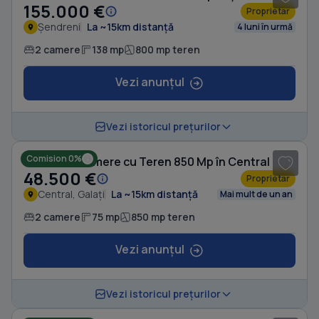
155.000 €
Proprietar
Șendreni
La ~15km distanță
4 luni în urmă
2 camere
138 mp
800 mp teren
Vezi anunțul
1
/ 10
Vezi istoricul prețurilor
Comision 0%
Casă cu 2 camere cu Teren 850 Mp în Central
48.500 €
Proprietar
Central, Galați
La ~15km distanță
Mai mult de un an
2 camere
75 mp
850 mp teren
Vezi anunțul
1
/ 5
Vezi istoricul prețurilor