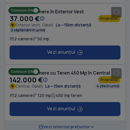
Comision 0%
Casă cu 2 camere în Exterior Vest
37.000 €
Proprietar
Exterior Vest, Galați
La ~15km distanță
2 săptămâni în urmă
2 camere
50 mp
Vezi anunțul
1
/ 5
Comision 0%
Casă cu 2 camere cu Teren 450 Mp în Central
142.000 €
Proprietar
Central, Galați
La ~15km distanță
4 zile în urmă
2 camere
120 mp
450 mp teren
Vezi anunțul
1
/ 5
Vezi istoricul prețurilor