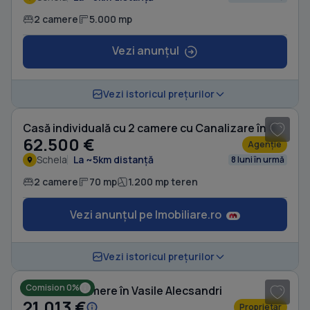
2 camere
5.000 mp
Vezi anunțul
1
/ 11
Vezi istoricul prețurilor
Casă individuală cu 2 camere cu Canalizare în Schela
62.500 €
Agenție
Schela
La ~5km distanță
8 luni în urmă
2 camere
70 mp
1.200 mp teren
Vezi anunțul pe Imobiliare.ro
1
/ 8
Vezi istoricul prețurilor
Comision 0%
Casă cu 2 camere în Vasile Alecsandri
21.013 €
Proprietar