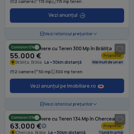
2 camere
115 mp
115 mp teren
Vezi anunțul
Vezi istoricul prețurilor
Comision 0%
Casă cu 2 camere cu Teren 300 Mp în Brăilița
55.000 €
Proprietar
Brăilița, Brăila
La ~30km distanță
Mai mult de un an
2 camere
50 mp
300 mp teren
Vezi anunțul pe Imobiliare.ro
Vezi istoricul prețurilor
Comision 0%
Casă cu 2 camere cu Teren 134 Mp în Chercea
63.000 €
Proprietar
Chercea, Brăila
La ~30km distanță
1 lună în urmă