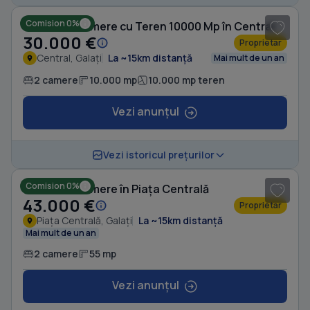
Comision 0%
Casă cu 2 camere cu Teren 10000 Mp în Central
30.000 €
Proprietar
Central, Galați
La ~15km distanță
Mai mult de un an
2 camere
10.000 mp
10.000 mp teren
Vezi anunțul
1
/ 6
Vezi istoricul prețurilor
Comision 0%
Casă cu 2 camere în Piața Centrală
43.000 €
Proprietar
Piața Centrală, Galați
La ~15km distanță
Mai mult de un an
2 camere
55 mp
Vezi anunțul