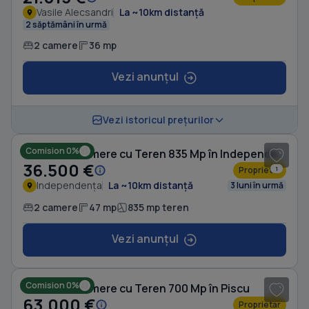
Vasile Alecsandri
La ~10km distanță
2 săptămâni în urmă
2 camere
36 mp
Vezi anunțul
Vezi istoricul prețurilor
Comision 0%
Casă cu 2 camere cu Teren 835 Mp în Independența
36.500 €
Proprietar
1
Independența
La ~10km distanță
3 luni în urmă
2 camere
47 mp
835 mp teren
Vezi anunțul
1
/ 8
Comision 0%
Casă cu 2 camere cu Teren 700 Mp în Piscu
63.000 €
Proprietar