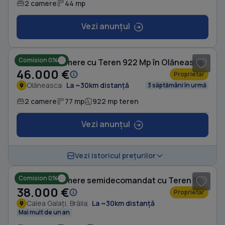
2 camere
44 mp
Vezi anunțul
1
/ 7
Comision 0%
Casă cu 2 camere cu Teren 922 Mp în Olăneasca
46.000 €
Proprietar
Olăneasca
La ~30km distanță
3 săptămâni în urmă
2 camere
77 mp
922 mp teren
Vezi anunțul
1
/ 8
Vezi istoricul prețurilor
Comision 0%
Casă cu 2 camere semidecomandat cu Teren 115 Mp în Calea Galați
38.000 €
Proprietar
Calea Galați, Brăila
La ~30km distanță
Mai mult de un an