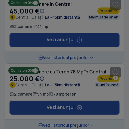
Comision 0%
Casă cu 2 camere în Central
45.000 €
Proprietar
Central, Galați
La ~15km distanță
Mai mult de un an
2 camere
41 mp
Vezi anunțul
1
/ 4
Vezi istoricul prețurilor
Comision 0%
Casă cu 2 camere cu Teren 78 Mp în Central
25.000 €
Proprietar
2
Central, Galați
La ~15km distanță
6 luni în urmă
2 camere
54 mp
78 mp teren
Vezi anunțul
1
/ 10
Vezi istoricul prețurilor