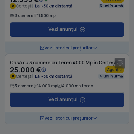
Cerțești
La ~30km distanță
3 luni în urmă
3 camere
1.500 mp
Vezi anunțul
Vezi istoricul prețurilor
Casă cu 3 camere cu Teren 4000 Mp în Cerțești
25.000 €
Agenție
Cerțești
La ~30km distanță
4 luni în urmă
3 camere
4.000 mp
4.000 mp teren
Vezi anunțul
Vezi istoricul prețurilor