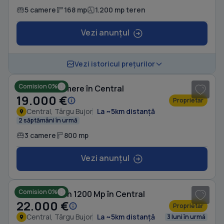
5 camere
168 mp
1.200 mp teren
Vezi anunțul
Vezi istoricul prețurilor
Comision 0%
Casă cu 3 camere în Central
19.000 €
Proprietar
Central, Târgu Bujor
La ~5km distanță
2 săptămâni în urmă
3 camere
800 mp
Vezi anunțul
1
/ 2
Comision 0%
Casă cu Teren 1200 Mp în Central
22.000 €
Proprietar
Central, Târgu Bujor
La ~5km distanță
3 luni în urmă