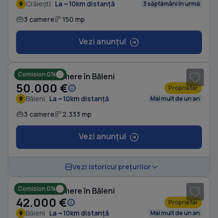
Crăiești
La ~10km distanță
3 săptămâni în urmă
3 camere
150 mp
Vezi anunțul
1
/ 8
Comision 0%
Casă cu 3 camere în Băleni
50.000 €
Proprietar
Băleni
La ~10km distanță
Mai mult de un an
3 camere
2.333 mp
Vezi anunțul
1
/ 11
Vezi istoricul prețurilor
Comision 0%
Casă cu 3 camere în Băleni
42.000 €
Proprietar
Băleni
La ~10km distanță
Mai mult de un an