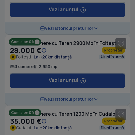
Vezi anunțul
1
/ 8
Vezi istoricul prețurilor
Comision 0%
Casă cu 3 camere cu Teren 2900 Mp în Foltești
28.000 €
Proprietar
Foltești
La ~20km distanță
4 luni în urmă
3 camere
2.950 mp
Vezi anunțul
Vezi istoricul prețurilor
Comision 0%
Casă cu 3 camere cu Teren 1200 Mp în Cudalbi
35.000 €
Proprietar
Cudalbi
La ~20km distanță
3 luni în urmă