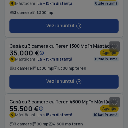
Măstăcani
La ~15km distanță
6 zile în urmă
3 camere
1.300 mp
Vezi anunțul
1
/ 3
Casă cu 3 camere cu Teren 1300 Mp în Măstăcani
35.000 €
Agenție
Măstăcani
La ~15km distanță
6 zile în urmă
3 camere
1.300 mp
1.300 mp teren
Vezi anunțul
1
/ 8
Casă cu 3 camere cu Teren 4600 Mp în Măstăcani
55.500 €
Agenție
Măstăcani
La ~15km distanță
10 luni în urmă
3 camere
90 mp
4.600 mp teren