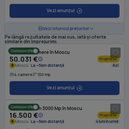
Vezi anunțul
Vezi istoricul prețurilor
Pe lângă rezultatele de mai sus, iată și oferte
1
/ 7
similare din împrejurimi.
Comision 0%
Casă cu 4 camere în Moscu
50.031 €
Proprietar
Moscu
La ~5km distanță
Azi
4 camere
150 mp
Vezi anunțul
1
/ 9
Comision 0%
Casă cu Teren 3000 Mp în Moscu
16.500 €
Proprietar
Moscu
La ~5km distanță
4 luni în urmă