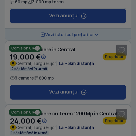
60 mp
3.000 mp teren
Vezi anunțul
Vezi istoricul prețurilor
Comision 0%
Casă cu 3 camere în Central
19.000 €
Proprietar
Central, Târgu Bujor
La ~5km distanță
2 săptămâni în urmă
3 camere
800 mp
Vezi anunțul
1
/ 4
Comision 0%
Casă cu 5 camere cu Teren 1200 Mp în Central
24.000 €
Proprietar
Central, Târgu Bujor
La ~5km distanță
1 săptămână în urmă