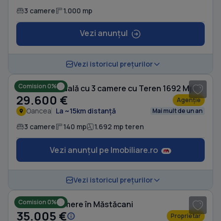
3 camere
1.000 mp
Vezi anunțul
1
/ 20
Vezi istoricul prețurilor
Comision 0%
Casă individuală cu 3 camere cu Teren 1692 Mp în Oancea
29.600 €
Agenție
Oancea
La ~15km distanță
Mai mult de un an
3 camere
140 mp
1.692 mp teren
Vezi anunțul pe Imobiliare.ro
1
/ 3
Vezi istoricul prețurilor
Comision 0%
Casă cu 3 camere în Măstăcani
35.005 €
Proprietar