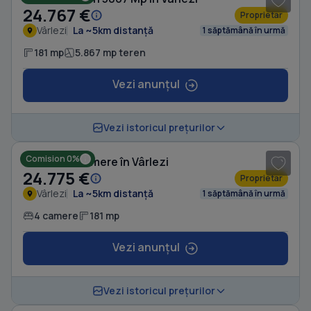
24.767 €
Proprietar
Vârlezi
La ~5km distanță
1 săptămână în urmă
181 mp
5.867 mp teren
Vezi anunțul
1
/ 8
Vezi istoricul prețurilor
Comision 0%
Casă cu 4 camere în Vârlezi
24.775 €
Proprietar
Vârlezi
La ~5km distanță
1 săptămână în urmă
4 camere
181 mp
Vezi anunțul
1
/ 14
Vezi istoricul prețurilor