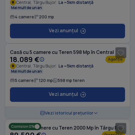
Central, Târgu Bujor
La ~5km distanță
Mai mult de un an
4 camere
200 mp
Vezi anunțul
1
/ 12
Casă cu 5 camere cu Teren 598 Mp în Central
18.089 €
Agenție
Central, Târgu Bujor
La ~5km distanță
Mai mult de un an
5 camere
120 mp
598 mp teren
Vezi anunțul
1
/ 8
Vezi istoricul prețurilor
Comision 0%
Casă cu 6 camere cu Teren 2000 Mp în Târgu Bujor
89.500 €
Proprietar