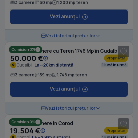
3 camere
60 mp
1.200 mp teren
Vezi anunțul
1
/ 4
Vezi istoricul prețurilor
Comision 0%
Casă cu 3 camere cu Teren 1746 Mp în Cudalbi
50.000 €
Proprietar
Cudalbi
La ~20km distanță
1 lună în urmă
3 camere
59 mp
1.746 mp teren
Vezi anunțul
1
/ 7
Vezi istoricul prețurilor
Comision 0%
Casă cu 3 camere în Corod
19.504 €
Proprietar
Corod
La ~25km distanță
1 lună în urmă