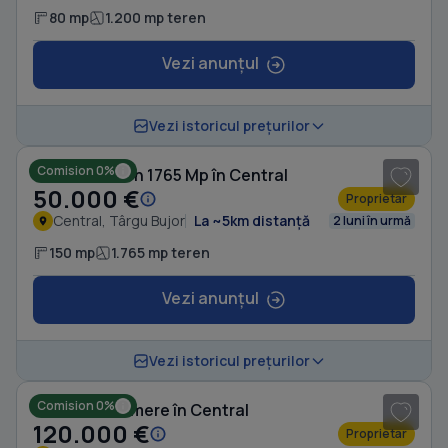
80 mp
1.200 mp teren
Vezi anunțul
1
/ 5
Vezi istoricul prețurilor
Comision 0%
Casă cu Teren 1765 Mp în Central
50.000 €
Proprietar
Central, Târgu Bujor
La ~5km distanță
2 luni în urmă
150 mp
1.765 mp teren
Vezi anunțul
1
/ 6
Vezi istoricul prețurilor
Comision 0%
Casă cu 4 camere în Central
120.000 €
Proprietar