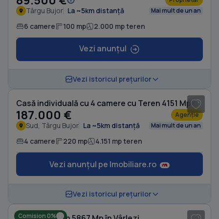
Târgu Bujor
La ~5km distanță
Mai mult de un an
6 camere
100 mp
2.000 mp teren
Vezi anunțul
1
/ 20
Vezi istoricul prețurilor
Casă individuală cu 4 camere cu Teren 4151 Mp în Sud
187.000 €
Agenție
Sud, Târgu Bujor
La ~5km distanță
Mai mult de un an
4 camere
220 mp
4.151 mp teren
Vezi anunțul pe Imobiliare.ro
1
/ 10
Vezi istoricul prețurilor
Comision 0%
Casă cu Teren 5867 Mp în Vârlezi