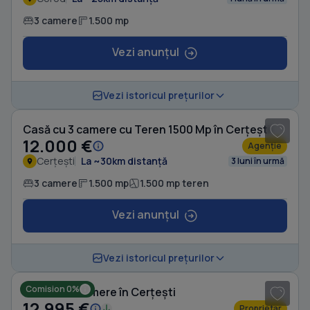
3 camere
1.500 mp
Vezi anunțul
Vezi istoricul prețurilor
Casă cu 3 camere cu Teren 1500 Mp în Cerțești
12.000 €
Agenție
Cerțești
La ~30km distanță
3 luni în urmă
3 camere
1.500 mp
1.500 mp teren
Vezi anunțul
1
/ 6
Vezi istoricul prețurilor
Comision 0%
Casă cu 3 camere în Cerțești
12.995 €
Proprietar