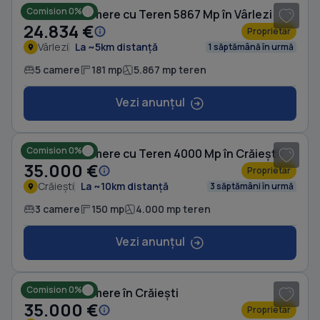
Comision 0%
Casă cu 5 camere cu Teren 5867 Mp în Vârlezi
24.834 €
Proprietar
Vârlezi
La ~5km distanță
1 săptămână în urmă
5 camere
181 mp
5.867 mp teren
Vezi anunțul
1
/ 5
Comision 0%
Casă cu 3 camere cu Teren 4000 Mp în Crăiești
35.000 €
Proprietar
Crăiești
La ~10km distanță
3 săptămâni în urmă
3 camere
150 mp
4.000 mp teren
Vezi anunțul
1
/ 5
Comision 0%
Casă cu 3 camere în Crăiești
35.000 €
Proprietar