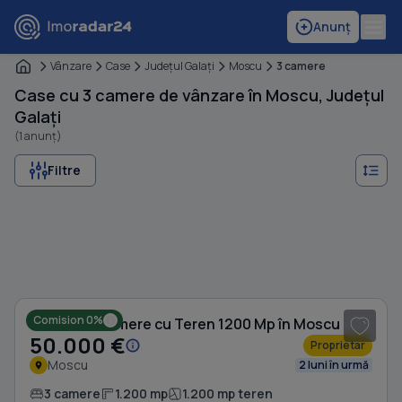
Anunț
Vânzare
Case
Judeţul Galaţi
Moscu
3 camere
Case cu 3 camere de vânzare în Moscu, Județul
Galați
(1 anunț)
Filtre
1
/ 9
Comision 0%
Casă cu 3 camere cu Teren 1200 Mp în Moscu
50.000 €
Proprietar
Moscu
2 luni în urmă
3 camere
1.200 mp
1.200 mp teren