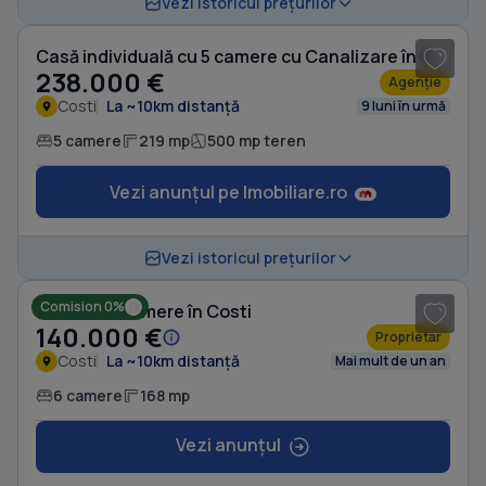
Vezi istoricul prețurilor
Casă individuală cu 5 camere cu Canalizare în Costi
238.000 €
Agenție
Costi
La ~10km distanță
9 luni în urmă
5 camere
219 mp
500 mp teren
Vezi anunțul pe Imobiliare.ro
1
/ 8
Vezi istoricul prețurilor
Comision 0%
Casă cu 6 camere în Costi
140.000 €
Proprietar
Costi
La ~10km distanță
Mai mult de un an
6 camere
168 mp
Vezi anunțul