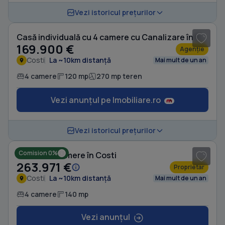
1
/ 19
Vezi istoricul prețurilor
Casă individuală cu 4 camere cu Canalizare în Costi
169.900 €
Agenție
Costi
La ~10km distanță
Mai mult de un an
4 camere
120 mp
270 mp teren
Vezi anunțul pe Imobiliare.ro
1
/ 8
Vezi istoricul prețurilor
Comision 0%
Casă cu 4 camere în Costi
263.971 €
Proprietar
Costi
La ~10km distanță
Mai mult de un an
4 camere
140 mp
Vezi anunțul