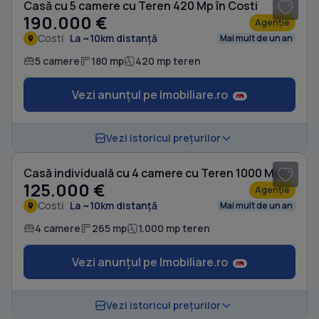
Casă cu 5 camere cu Teren 420 Mp în Costi
190.000 €
Agenție
Costi
La ~10km distanță
Mai mult de un an
5 camere
180 mp
420 mp teren
Vezi anunțul pe Imobiliare.ro
1
/ 18
Vezi istoricul prețurilor
Casă individuală cu 4 camere cu Teren 1000 Mp în Costi
125.000 €
Agenție
Costi
La ~10km distanță
Mai mult de un an
4 camere
265 mp
1.000 mp teren
Vezi anunțul pe Imobiliare.ro
1
/ 20
Vezi istoricul prețurilor