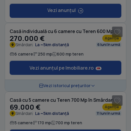
Vezi anunțul
1
/ 20
Casă individuală cu 6 camere cu Teren 600 Mp în Smârdan
270.000 €
Agenție
Smârdan
La ~5km distanță
6 luni în urmă
6 camere
250 mp
600 mp teren
Vezi anunțul pe Imobiliare.ro
1
/ 5
Vezi istoricul prețurilor
Casă cu 5 camere cu Teren 700 Mp în Smârdan
69.000 €
Agenție
Smârdan
La ~5km distanță
11 luni în urmă
5 camere
170 mp
700 mp teren