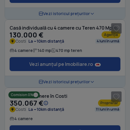
1
/ 9
Vezi istoricul prețurilor
Casă individuală cu 4 camere cu Teren 470 Mp în Costi
130.000 €
Agenție
Costi
La ~10km distanță
4 luni în urmă
4 camere
140 mp
470 mp teren
Vezi anunțul pe Imobiliare.ro
1
/ 8
Vezi istoricul prețurilor
Comision 0%
Casă cu 4 camere în Costi
350.067 €
Proprietar
Costi
La ~10km distanță
11 luni în urmă
4 camere