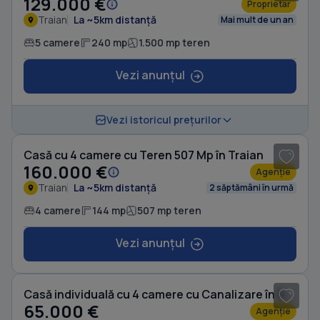
129.000 €
Proprietar
Traian
La ~5km distanță
Mai mult de un an
5 camere
240 mp
1.500 mp teren
Vezi anunțul
1
/ 11
Vezi istoricul prețurilor
Casă cu 4 camere cu Teren 507 Mp în Traian
160.000 €
Agenție
Traian
La ~5km distanță
2 săptămâni în urmă
4 camere
144 mp
507 mp teren
Vezi anunțul
1
/ 10
Casă individuală cu 4 camere cu Canalizare în Schela
65.000 €
Agenție