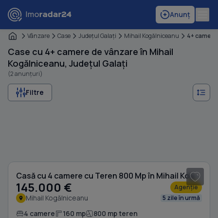
Anunț
Vânzare
Case
Judeţul Galaţi
Mihail Kogălniceanu
4+ camere
Case cu 4+ camere de vânzare în Mihail
Kogălniceanu, Județul Galați
(2 anunțuri)
Filtre
1
/ 10
Casă cu 4 camere cu Teren 800 Mp în Mihail Kogălniceanu
145.000 €
Agenție
Mihail Kogălniceanu
5 zile în urmă
4 camere
160 mp
800 mp teren