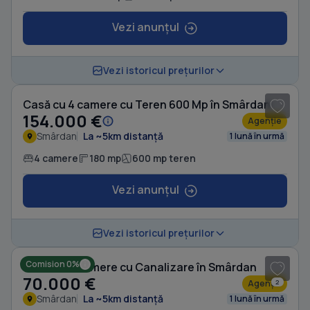
Vezi anunțul
1
/ 14
Vezi istoricul prețurilor
Casă cu 4 camere cu Teren 600 Mp în Smârdan
154.000 €
Agenție
Smârdan
La ~5km distanță
1 lună în urmă
4 camere
180 mp
600 mp teren
Vezi anunțul
1
/ 16
Vezi istoricul prețurilor
Comision 0%
Casă cu 4 camere cu Canalizare în Smârdan
70.000 €
Agenție
2
Smârdan
La ~5km distanță
1 lună în urmă