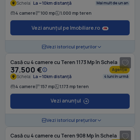
Schela
La ~10km distanță
Mai mult de un an
4 camere
100 mp
1.000 mp teren
Vezi anunțul pe Imobiliare.ro
1
/ 7
Vezi istoricul prețurilor
Casă cu 4 camere cu Teren 1173 Mp în Schela
37.500 €
Agenție
Schela
La ~10km distanță
4 luni în urmă
4 camere
157 mp
1.173 mp teren
Vezi anunțul
1
/ 10
Vezi istoricul prețurilor
Casă cu 4 camere cu Teren 908 Mp în Schela