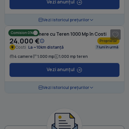
Vezi anunțul
1
/ 8
Vezi istoricul prețurilor
Comision 0%
Casă cu 4 camere cu Teren 1000 Mp în Costi
24.000 €
Proprietar
Costi
La ~10km distanță
7 luni în urmă
4 camere
1.000 mp
1.000 mp teren
Vezi anunțul
Vezi istoricul prețurilor