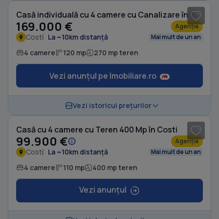
Casă individuală cu 4 camere cu Canalizare în Costi
169.000 €
Agenție
Costi
La ~10km distanță
Mai mult de un an
4 camere
120 mp
270 mp teren
Vezi anunțul pe Imobiliare.ro
1
/ 6
Vezi istoricul prețurilor
Casă cu 4 camere cu Teren 400 Mp în Costi
99.900 €
Agenție
Costi
La ~10km distanță
Mai mult de un an
4 camere
110 mp
400 mp teren
Vezi anunțul
1
/ 18