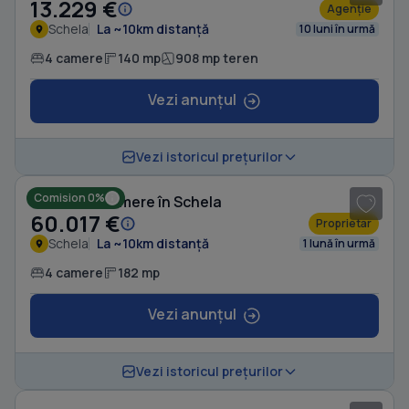
13.229 €
Agenție
Schela
La ~10km distanță
10 luni în urmă
4 camere
140 mp
908 mp teren
Vezi anunțul
1
/ 16
Vezi istoricul prețurilor
Comision 0%
Casă cu 4 camere în Schela
60.017 €
Proprietar
Schela
La ~10km distanță
1 lună în urmă
4 camere
182 mp
Vezi anunțul
1
/ 5
Vezi istoricul prețurilor