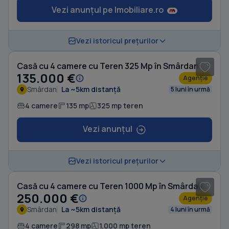
Vezi anunțul pe Imobiliare.ro
1
/ 14
Vezi istoricul prețurilor
Casă cu 4 camere cu Teren 325 Mp în Smârdan
135.000 €
Agenție
Smârdan
La ~5km distanță
5 luni în urmă
4 camere
135 mp
325 mp teren
Vezi anunțul
1
/ 15
Vezi istoricul prețurilor
Casă cu 4 camere cu Teren 1000 Mp în Smârdan
250.000 €
Agenție
Smârdan
La ~5km distanță
4 luni în urmă
4 camere
298 mp
1.000 mp teren