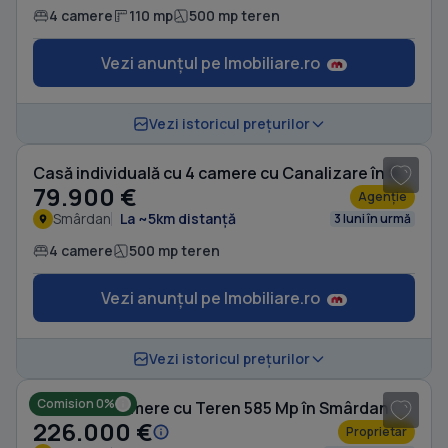
4 camere
110 mp
500 mp teren
Vezi anunțul pe Imobiliare.ro
1
/ 20
Vezi istoricul prețurilor
Casă individuală cu 4 camere cu Canalizare în Smârdan
79.900 €
Agenție
Smârdan
La ~5km distanță
3 luni în urmă
4 camere
500 mp teren
Vezi anunțul pe Imobiliare.ro
1
/ 10
Vezi istoricul prețurilor
Comision 0%
Casă cu 4 camere cu Teren 585 Mp în Smârdan
226.000 €
Proprietar