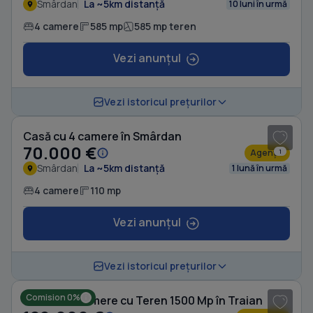
Smârdan
La ~5km distanță
10 luni în urmă
4 camere
585 mp
585 mp teren
Vezi anunțul
1
/ 16
Vezi istoricul prețurilor
Casă cu 4 camere în Smârdan
70.000 €
Agenție
1
Smârdan
La ~5km distanță
1 lună în urmă
4 camere
110 mp
Vezi anunțul
1
/ 7
Vezi istoricul prețurilor
Comision 0%
Casă cu 5 camere cu Teren 1500 Mp în Traian