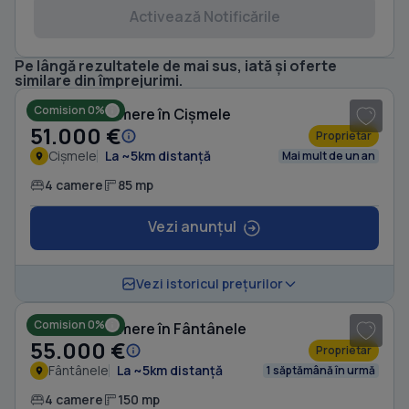
Activează Notificările
Pe lângă rezultatele de mai sus, iată și oferte
1
/ 10
similare din împrejurimi.
Comision 0%
Casă cu 4 camere în Cișmele
51.000 €
Proprietar
Cișmele
La ~5km distanță
Mai mult de un an
4 camere
85 mp
Vezi anunțul
1
/ 8
Vezi istoricul prețurilor
Comision 0%
Casă cu 4 camere în Fântânele
55.000 €
Proprietar
Fântânele
La ~5km distanță
1 săptămână în urmă
4 camere
150 mp