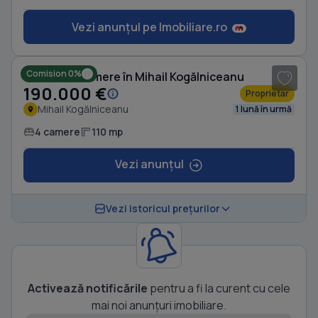
Vezi anunțul pe Imobiliare.ro
1
/ 8
Comision 0%
Casă cu 4 camere în Mihail Kogălniceanu
190.000 €
Proprietar
Mihail Kogălniceanu
1 lună în urmă
4 camere
110 mp
Vezi anunțul
Vezi istoricul prețurilor
Activează notificările
pentru a fi la curent cu cele
mai noi anunțuri imobiliare.