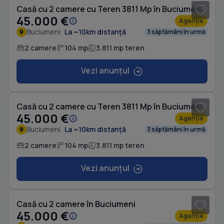
Casă cu 2 camere cu Teren 3811 Mp în Buciumeni
45.000 €
Agenție
Buciumeni
La ~10km distanță
3 săptămâni în urmă
2 camere
104 mp
3.811 mp teren
Vezi anunțul
1
/ 18
Casă cu 2 camere cu Teren 3811 Mp în Buciumeni
45.000 €
Agenție
Buciumeni
La ~10km distanță
3 săptămâni în urmă
2 camere
104 mp
3.811 mp teren
Vezi anunțul
1
/ 8
Casă cu 2 camere în Buciumeni
45.000 €
Agenție