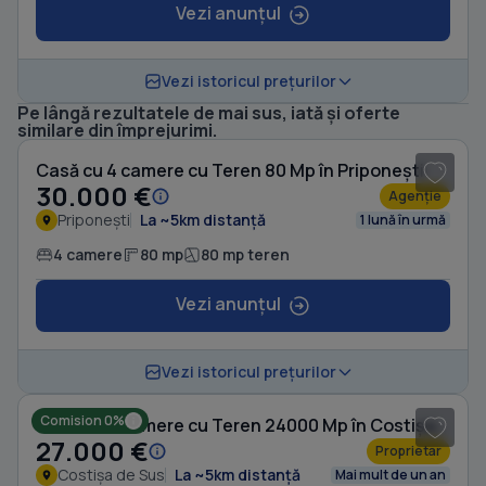
Vezi anunțul
Vezi istoricul prețurilor
Pe lângă rezultatele de mai sus, iată și oferte
1
/ 8
similare din împrejurimi.
Casă cu 4 camere cu Teren 80 Mp în Priponești
30.000 €
Agenție
Priponești
La ~5km distanță
1 lună în urmă
4 camere
80 mp
80 mp teren
Vezi anunțul
1
/ 10
Vezi istoricul prețurilor
Comision 0%
Casă cu 4 camere cu Teren 24000 Mp în Costișa de Sus
27.000 €
Proprietar
Costișa de Sus
La ~5km distanță
Mai mult de un an