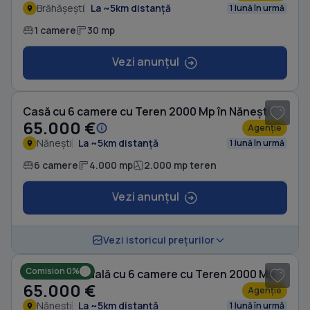
Brăhășești
La ~5km distanță
1 lună în urmă
1 camere
30 mp
Vezi anunțul
1
/ 19
Casă cu 6 camere cu Teren 2000 Mp în Nănești
65.000 €
Agenție
Nănești
La ~5km distanță
1 lună în urmă
6 camere
4.000 mp
2.000 mp teren
Vezi anunțul
1
/ 20
Vezi istoricul prețurilor
Comision 0%
Casă individuală cu 6 camere cu Teren 2000 Mp în Nănești
65.000 €
Agenție
Nănești
La ~5km distanță
1 lună în urmă