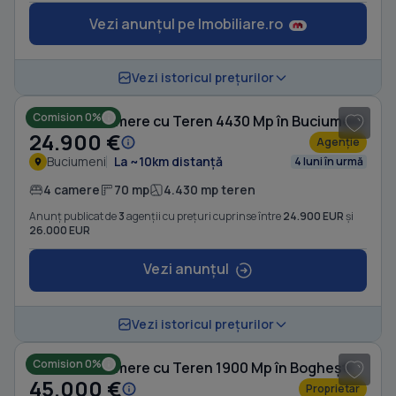
Vezi anunțul pe Imobiliare.ro
1
/ 19
Vezi istoricul prețurilor
Comision 0%
Casă cu 4 camere cu Teren 4430 Mp în Buciumeni
24.900 €
Agenție
Buciumeni
La ~10km distanță
4 luni în urmă
4 camere
70 mp
4.430 mp teren
Anunț publicat de
3
agenții cu prețuri cuprinse între
24.900 EUR
și
26.000 EUR
Vezi anunțul
1
/ 7
Vezi istoricul prețurilor
Comision 0%
Casă cu 4 camere cu Teren 1900 Mp în Boghești
45.000 €
Proprietar