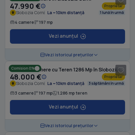
47.990 €
Proprietar
Slobozia Corni
La ~10km distanță
1 lună în urmă
4 camere
197 mp
Vezi anunțul
1
/ 6
Vezi istoricul prețurilor
Comision 0%
Casă cu 3 camere cu Teren 1286 Mp în Slobozia Corni
48.000 €
Proprietar
Slobozia Corni
La ~10km distanță
3 săptămâni în urmă
3 camere
197 mp
1.286 mp teren
Vezi anunțul
1
/ 20
Vezi istoricul prețurilor