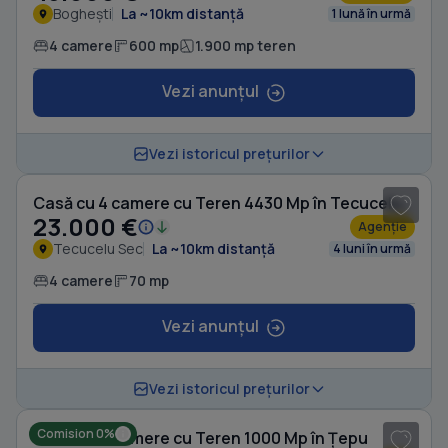
Boghești
La ~10km distanță
1 lună în urmă
4 camere
600 mp
1.900 mp teren
Vezi anunțul
1
/ 19
Vezi istoricul prețurilor
Casă cu 4 camere cu Teren 4430 Mp în Tecucelu Sec
23.000 €
Agenție
Tecucelu Sec
La ~10km distanță
4 luni în urmă
4 camere
70 mp
Vezi anunțul
1
/ 8
Vezi istoricul prețurilor
Comision 0%
Casă cu 4 camere cu Teren 1000 Mp în Țepu