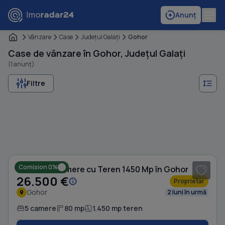
Anunț
Vânzare
Case
Judeţul Galaţi
Gohor
Case de vânzare în Gohor, Județul Galați
(1 anunț)
Filtre
1
/ 4
Comision 0%
Casă cu 5 camere cu Teren 1450 Mp în Gohor
26.500 €
Proprietar
Gohor
2 luni în urmă
5 camere
80 mp
1.450 mp teren