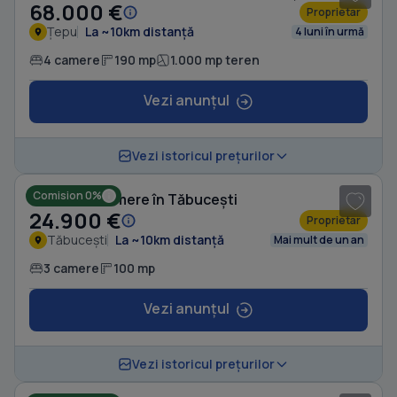
68.000 €
Proprietar
Țepu
La ~10km distanță
4 luni în urmă
4 camere
190 mp
1.000 mp teren
Vezi anunțul
Vezi istoricul prețurilor
Comision 0%
Casă cu 3 camere în Tăbucești
24.900 €
Proprietar
Tăbucești
La ~10km distanță
Mai mult de un an
3 camere
100 mp
Vezi anunțul
1
/ 4
Vezi istoricul prețurilor