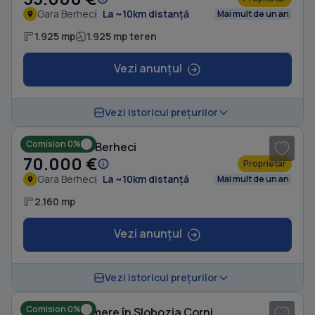
Gara Berheci
La ~10km distanță
Mai mult de un an
1.925 mp
1.925 mp teren
Vezi anunțul
1
/ 5
Vezi istoricul prețurilor
Comision 0%
Casă în Gara Berheci
70.000 €
Proprietar
Gara Berheci
La ~10km distanță
Mai mult de un an
2.160 mp
Vezi anunțul
1
/ 6
Vezi istoricul prețurilor
Comision 0%
Casă cu 4 camere în Slobozia Corni