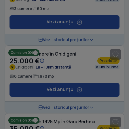
3 camere
60 mp
Vezi anunțul
1
/ 7
Vezi istoricul prețurilor
Comision 0%
Casă cu 6 camere în Ghidigeni
25.000 €
Proprietar
Ghidigeni
La ~10km distanță
8 luni în urmă
6 camere
1.970 mp
Vezi anunțul
1
/ 7
Vezi istoricul prețurilor
Comision 0%
Casă cu Teren 1925 Mp în Gara Berheci
35.000 €
Proprietar