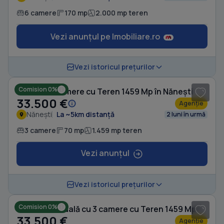
6 camere
170 mp
2.000 mp teren
Vezi anunțul pe Imobiliare.ro
1
/ 20
Vezi istoricul prețurilor
Comision 0%
Casă cu 3 camere cu Teren 1459 Mp în Nănești
33.500 €
Agenție
Nănești
La ~5km distanță
2 luni în urmă
3 camere
70 mp
1.459 mp teren
Vezi anunțul
1
/ 20
Vezi istoricul prețurilor
Comision 0%
Casă individuală cu 3 camere cu Teren 1459 Mp în Nănești
33.500 €
Agenție