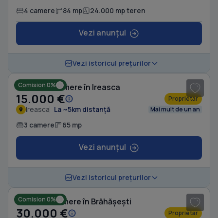
4 camere
84 mp
24.000 mp teren
Vezi anunțul
1
/ 8
Vezi istoricul prețurilor
Comision 0%
Casă cu 3 camere în Ireasca
15.000 €
Proprietar
Ireasca
La ~5km distanță
Mai mult de un an
3 camere
65 mp
Vezi anunțul
Vezi istoricul prețurilor
Comision 0%
Casă cu 1 camere în Brăhășești
30.000 €
Proprietar