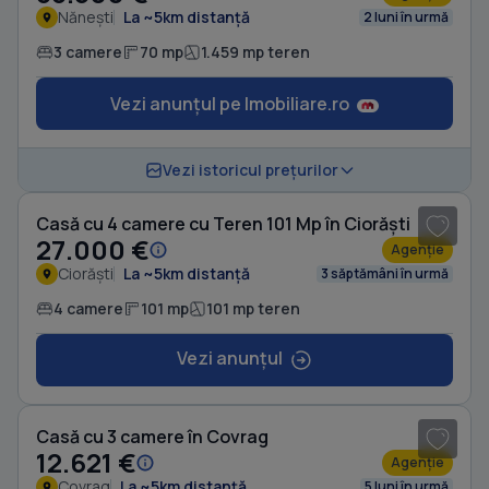
Nănești
La ~5km distanță
2 luni în urmă
3 camere
70 mp
1.459 mp teren
Vezi anunțul pe Imobiliare.ro
1
/ 8
Vezi istoricul prețurilor
Casă cu 4 camere cu Teren 101 Mp în Ciorăști
27.000 €
Agenție
Ciorăști
La ~5km distanță
3 săptămâni în urmă
4 camere
101 mp
101 mp teren
Vezi anunțul
1
/ 9
Casă cu 3 camere în Covrag
12.621 €
Agenție
Covrag
La ~5km distanță
5 luni în urmă