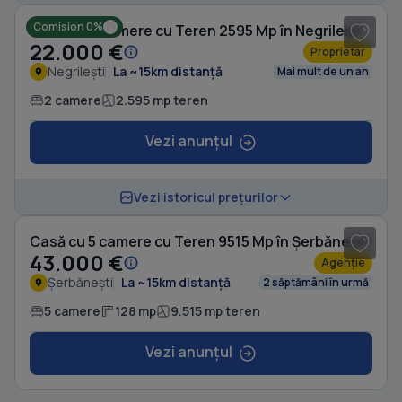
Comision 0%
Casă cu 2 camere cu Teren 2595 Mp în Negrilești
22.000 €
Proprietar
Negrilești
La ~15km distanță
Mai mult de un an
2 camere
2.595 mp teren
Vezi anunțul
1
/ 11
Vezi istoricul prețurilor
Casă cu 5 camere cu Teren 9515 Mp în Șerbănești
43.000 €
Agenție
Șerbănești
La ~15km distanță
2 săptămâni în urmă
5 camere
128 mp
9.515 mp teren
Vezi anunțul