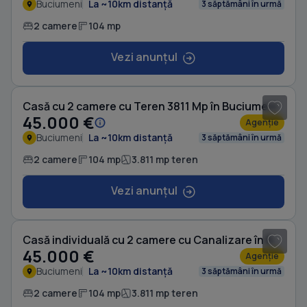
Buciumeni
La ~10km distanță
3 săptămâni în urmă
2 camere
104 mp
Vezi anunțul
1
/ 20
Casă cu 2 camere cu Teren 3811 Mp în Buciumeni
45.000 €
Agenție
Buciumeni
La ~10km distanță
3 săptămâni în urmă
2 camere
104 mp
3.811 mp teren
Vezi anunțul
1
/ 20
Casă individuală cu 2 camere cu Canalizare în Buciumeni
45.000 €
Agenție
Buciumeni
La ~10km distanță
3 săptămâni în urmă
2 camere
104 mp
3.811 mp teren