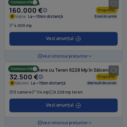
Comision 0%
Casă în Vișina
160.000 €
Proprietar
Vișina
La ~10km distanță
5 luni în urmă
4.000 mp
Vezi anunțul
1
/ 5
Vezi istoricul prețurilor
Comision 0%
Casă cu 3 camere cu Teren 9228 Mp în Sălceni
32.500 €
Proprietar
Sălceni
La ~15km distanță
Mai mult de un an
3 camere
114 mp
9.228 mp teren
Vezi anunțul
Vezi istoricul prețurilor