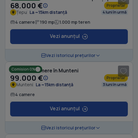
68.000 €
Proprietar
Țepu
La ~15km distanță
4 luni în urmă
4 camere
190 mp
1.000 mp teren
Vezi anunțul
Vezi istoricul prețurilor
Comision 0%
Casă cu 4 camere în Munteni
99.000 €
Proprietar
Munteni
La ~15km distanță
3 luni în urmă
4 camere
Vezi anunțul
1
/ 10
Vezi istoricul prețurilor