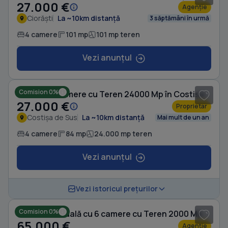
27.000 €
Agenție
Ciorăști
La ~10km distanță
3 săptămâni în urmă
4 camere
101 mp
101 mp teren
Vezi anunțul
1
/ 10
Comision 0%
Casă cu 4 camere cu Teren 24000 Mp în Costișa de Sus
27.000 €
Proprietar
Costișa de Sus
La ~10km distanță
Mai mult de un an
4 camere
84 mp
24.000 mp teren
Vezi anunțul
1
/ 20
Vezi istoricul prețurilor
Comision 0%
Casă individuală cu 6 camere cu Teren 2000 Mp în Nănești
65.000 €
Agenție