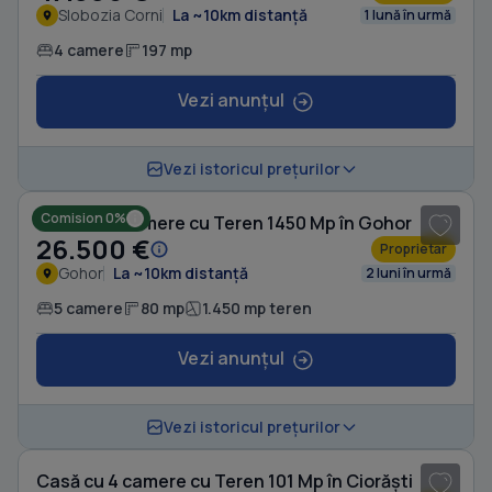
Slobozia Corni
La ~10km distanță
1 lună în urmă
4 camere
197 mp
Vezi anunțul
1
/ 4
Vezi istoricul prețurilor
Comision 0%
Casă cu 5 camere cu Teren 1450 Mp în Gohor
26.500 €
Proprietar
Gohor
La ~10km distanță
2 luni în urmă
5 camere
80 mp
1.450 mp teren
Vezi anunțul
1
/ 8
Vezi istoricul prețurilor
Casă cu 4 camere cu Teren 101 Mp în Ciorăști