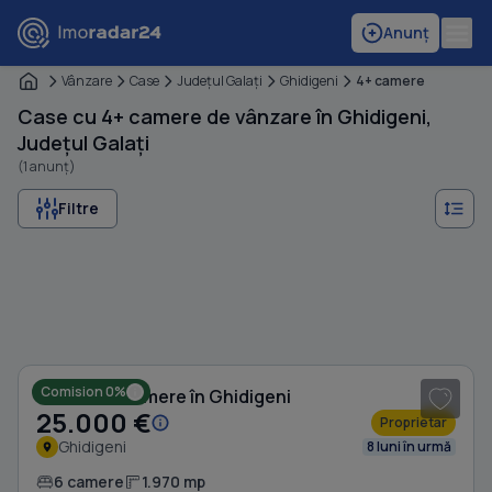
Anunț
Vânzare
Case
Judeţul Galaţi
Ghidigeni
4+ camere
Case cu 4+ camere de vânzare în Ghidigeni,
Județul Galați
(1 anunț)
Filtre
1
/ 7
Comision 0%
Casă cu 6 camere în Ghidigeni
25.000 €
Proprietar
Ghidigeni
8 luni în urmă
6 camere
1.970 mp