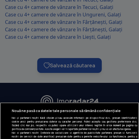
Case cu 4+ camere de vânzare în Tecuci, Galați
Case cu 4+ camere de vânzare în Ungureni, Galați
Case cu 4+ camere de vânzare în Fârțănești, Galați
Case cu 4+ camere de vânzare în Fârțănești, Galați
Case cu 4+ camere de vânzare în Liești, Galați
Salvează căutarea
URMĂREȘTE-NE:
Nouă ne pasă ca datele tale personale să rămână confidențiale
Noi și partenerii noștri
640
stocăm și/sau accesăm informații pe dispozitivul dvs., precum identificatorii
INFORMAȚII COMPANIE
cookie unici pentru prelucrarea datelor cu caracter personal. Puteți accepta sau gestiona preferințele dvs.
făcând clic mai jos, respectiv vă puteți opune utilizării unui interes legitim în orice moment pe pagina cu
politica de confidențialitate. Aceste alegeri vor fi raportate partenerilor noștri și nu vă vor afecta navigarea.
Despre noi
Noi si partenerii nostri (retelele de socializare si agentiile de publicitate partenere, precum si furnizorii
nostri de servicii de date analitice) prelucram date pentru a permite website-ului sa functioneze, pentru a