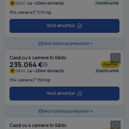
Sârbi
La ~20km distanță
1 lună în urmă
4 camere
270 mp
Vezi anunțul
1
/ 10
Vezi istoricul prețurilor
Casă cu 4 camere în Sârbi
235.064 €
Agenție
Sârbi
La ~20km distanță
2 luni în urmă
4 camere
158 mp
Vezi anunțul
1
/ 20
Vezi istoricul prețurilor
Casă cu 4 camere în Sârbi