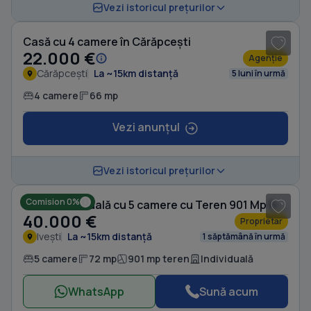
1
/ 9
Vezi istoricul prețurilor
Casă cu 4 camere în Cărăpcești
22.000 €
Agenție
Cărăpcești
La ~15km distanță
5 luni în urmă
4 camere
66 mp
Vezi anunțul
Vezi istoricul prețurilor
Comision 0%
Casă individuală cu 5 camere cu Teren 901 Mp în Ivești
40.000 €
Proprietar
Ivești
La ~15km distanță
1 săptămână în urmă
5 camere
72 mp
901 mp teren
Individuală
WhatsApp
Sună acum
1
/ 6