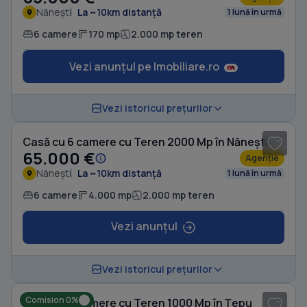
Nănești
La ~10km distanță
1 lună în urmă
6 camere
170 mp
2.000 mp teren
Vezi anunțul pe Imobiliare.ro
1
/ 19
Vezi istoricul prețurilor
Casă cu 6 camere cu Teren 2000 Mp în Nănești
65.000 €
Agenție
Nănești
La ~10km distanță
1 lună în urmă
6 camere
4.000 mp
2.000 mp teren
Vezi anunțul
1
/ 8
Vezi istoricul prețurilor
Comision 0%
Casă cu 4 camere cu Teren 1000 Mp în Țepu