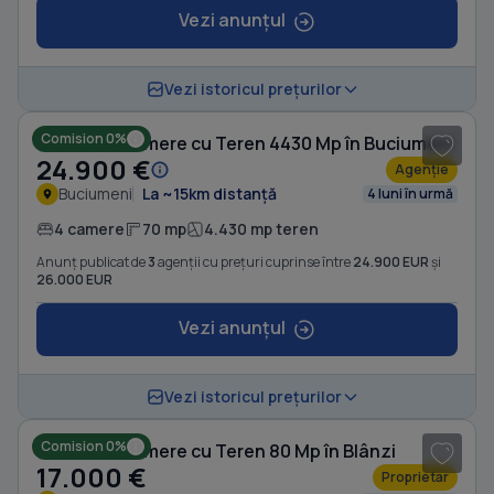
Vezi anunțul
1
/ 19
Vezi istoricul prețurilor
Comision 0%
Casă cu 4 camere cu Teren 4430 Mp în Buciumeni
24.900 €
Agenție
Buciumeni
La ~15km distanță
4 luni în urmă
4 camere
70 mp
4.430 mp teren
Anunț publicat de
3
agenții cu prețuri cuprinse între
24.900 EUR
și
26.000 EUR
Vezi anunțul
1
/ 4
Vezi istoricul prețurilor
Comision 0%
Casă cu 4 camere cu Teren 80 Mp în Blânzi
17.000 €
Proprietar