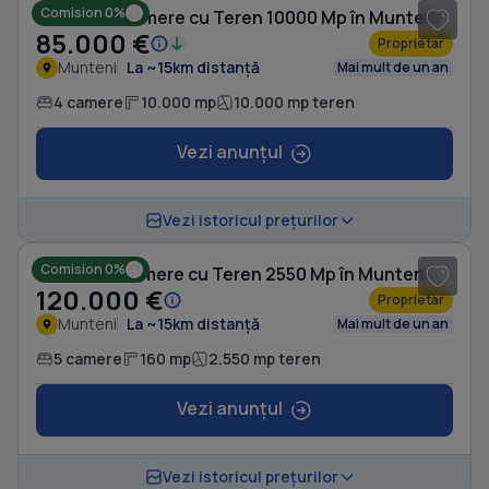
Comision 0%
Casă cu 4 camere cu Teren 10000 Mp în Munteni
85.000 €
Proprietar
Munteni
La ~15km distanță
Mai mult de un an
4 camere
10.000 mp
10.000 mp teren
Vezi anunțul
1
/ 10
Vezi istoricul prețurilor
Comision 0%
Casă cu 5 camere cu Teren 2550 Mp în Munteni
120.000 €
Proprietar
Munteni
La ~15km distanță
Mai mult de un an
5 camere
160 mp
2.550 mp teren
Vezi anunțul
1
/ 8
Vezi istoricul prețurilor