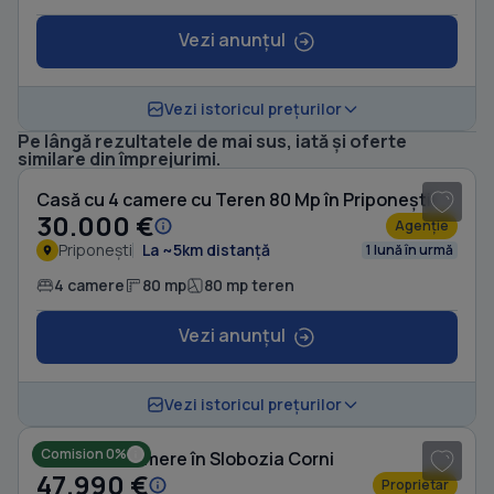
Vezi anunțul
Vezi istoricul prețurilor
Pe lângă rezultatele de mai sus, iată și oferte
1
/ 8
similare din împrejurimi.
Casă cu 4 camere cu Teren 80 Mp în Priponești
30.000 €
Agenție
Priponești
La ~5km distanță
1 lună în urmă
4 camere
80 mp
80 mp teren
Vezi anunțul
1
/ 6
Vezi istoricul prețurilor
Comision 0%
Casă cu 4 camere în Slobozia Corni
47.990 €
Proprietar