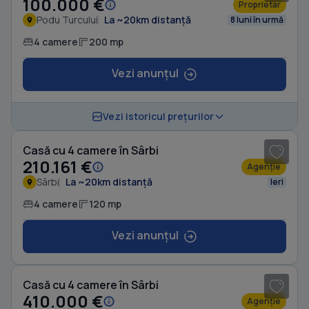
100.000 €
Proprietar
Podu Turcului
La ~20km distanță
8 luni în urmă
4 camere
200 mp
Vezi anunțul
1
/ 8
Vezi istoricul prețurilor
Casă cu 4 camere în Sârbi
210.161 €
Agenție
Sârbi
La ~20km distanță
Ieri
4 camere
120 mp
Vezi anunțul
1
/ 20
Casă cu 4 camere în Sârbi
410.000 €
Agenție