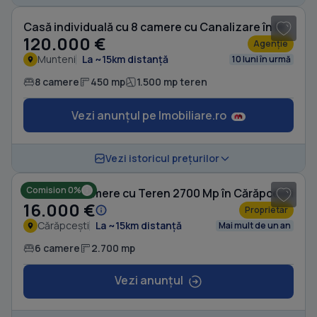
Casă individuală cu 8 camere cu Canalizare în Munteni
120.000 €
Agenție
Munteni
La ~15km distanță
10 luni în urmă
8 camere
450 mp
1.500 mp teren
Vezi anunțul pe Imobiliare.ro
1
/ 3
Vezi istoricul prețurilor
Comision 0%
Casă cu 6 camere cu Teren 2700 Mp în Cărăpcești
16.000 €
Proprietar
Cărăpcești
La ~15km distanță
Mai mult de un an
6 camere
2.700 mp
Vezi anunțul