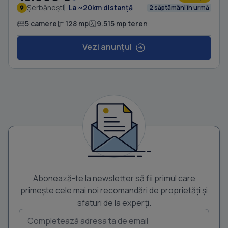
Șerbănești
La ~20km distanță
2 săptămâni în urmă
5 camere
128 mp
9.515 mp teren
Vezi anunțul
Abonează-te la newsletter să fii primul care
primește cele mai noi recomandări de proprietăți și
sfaturi de la experți.