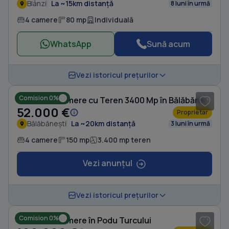
Blânzi
La ~15km distanță
8 luni în urmă
4 camere
80 mp
Individuală
WhatsApp
Sună acum
1
/ 7
Vezi istoricul prețurilor
Comision 0%
Casă cu 4 camere cu Teren 3400 Mp în Bălăbănești
52.000 €
Proprietar
Bălăbănești
La ~20km distanță
3 luni în urmă
4 camere
150 mp
3.400 mp teren
Vezi anunțul
1
/ 8
Vezi istoricul prețurilor
Comision 0%
Casă cu 4 camere în Podu Turcului