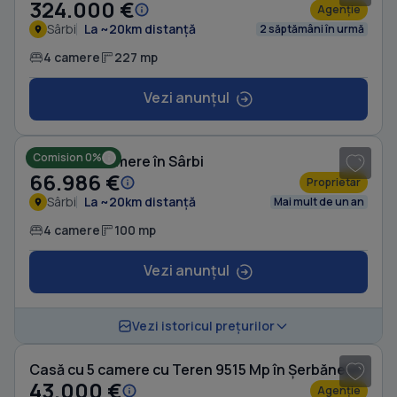
324.000 €
Agenție
Sârbi
La ~20km distanță
2 săptămâni în urmă
4 camere
227 mp
Vezi anunțul
1
/ 16
Comision 0%
Casă cu 4 camere în Sârbi
66.986 €
Proprietar
Sârbi
La ~20km distanță
Mai mult de un an
4 camere
100 mp
Vezi anunțul
1
/ 11
Vezi istoricul prețurilor
Casă cu 5 camere cu Teren 9515 Mp în Șerbănești
43.000 €
Agenție