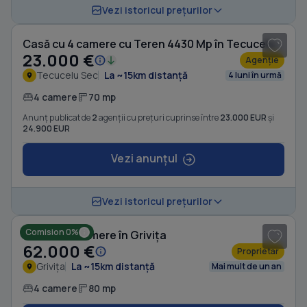
1
/ 19
Vezi istoricul prețurilor
Casă cu 4 camere cu Teren 4430 Mp în Tecucelu Sec
23.000 €
Agenție
Tecucelu Sec
La ~15km distanță
4 luni în urmă
4 camere
70 mp
Anunț publicat de
2
agenții cu prețuri cuprinse între
23.000 EUR
și
24.900 EUR
Vezi anunțul
1
/ 10
Vezi istoricul prețurilor
Comision 0%
Casă cu 4 camere în Grivița
62.000 €
Proprietar
Grivița
La ~15km distanță
Mai mult de un an
4 camere
80 mp