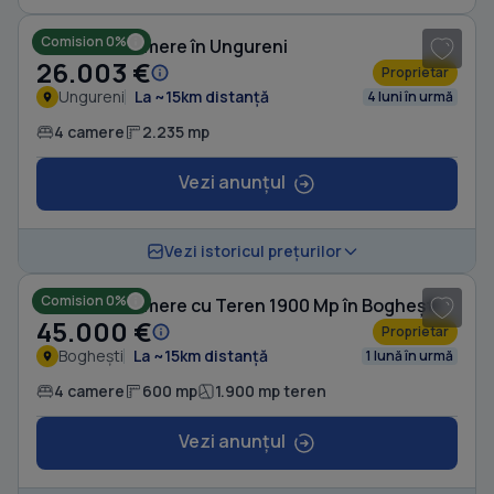
Comision 0%
Casă cu 4 camere în Ungureni
26.003 €
Proprietar
Ungureni
La ~15km distanță
4 luni în urmă
4 camere
2.235 mp
Vezi anunțul
1
/ 7
Vezi istoricul prețurilor
Comision 0%
Casă cu 4 camere cu Teren 1900 Mp în Boghești
45.000 €
Proprietar
Boghești
La ~15km distanță
1 lună în urmă
4 camere
600 mp
1.900 mp teren
Vezi anunțul