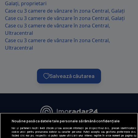
Galați, proprietari
Case cu 3 camere de vânzare în zona Central, Galați
Case cu 3 camere de vânzare în zona Central, Galați
Case cu 3 camere de vânzare în zona Central,
Ultracentral
Case cu 3 camere de vânzare în zona Central,
Ultracentral
Salvează căutarea
URMĂREȘTE-NE:
Nouă ne pasă ca datele tale personale să rămână confidențiale
Noi și partenerii noștri
640
stocăm și/sau accesăm informații pe dispozitivul dvs., precum identificatorii
INFORMAȚII COMPANIE
cookie unici pentru prelucrarea datelor cu caracter personal. Puteți accepta sau gestiona preferințele dvs.
făcând clic mai jos, respectiv vă puteți opune utilizării unui interes legitim în orice moment pe pagina cu