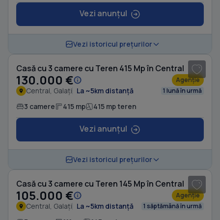
Vezi anunțul
1
/ 15
Vezi istoricul prețurilor
Casă cu 3 camere cu Teren 415 Mp în Central
130.000 €
Agenție
Central, Galați
La ~5km distanță
1 lună în urmă
3 camere
415 mp
415 mp teren
Vezi anunțul
Vezi istoricul prețurilor
Casă cu 3 camere cu Teren 145 Mp în Central
105.000 €
Agenție
Central, Galați
La ~5km distanță
1 săptămână în urmă