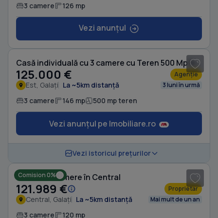
3 camere
126 mp
Vezi anunțul
1
/ 10
Casă individuală cu 3 camere cu Teren 500 Mp în Est
125.000 €
Agenție
Est, Galați
La ~5km distanță
3 luni în urmă
3 camere
146 mp
500 mp teren
Vezi anunțul pe Imobiliare.ro
1
/ 4
Vezi istoricul prețurilor
Comision 0%
Casă cu 3 camere în Central
121.989 €
Proprietar
Central, Galați
La ~5km distanță
Mai mult de un an
3 camere
120 mp