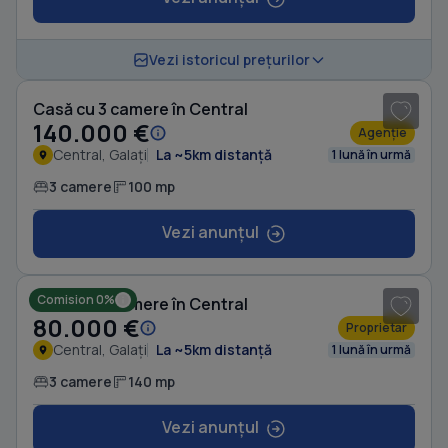
1
/ 8
Vezi istoricul prețurilor
Casă cu 3 camere în Central
140.000 €
Agenție
Central, Galați
La ~5km distanță
1 lună în urmă
3 camere
100 mp
Vezi anunțul
1
/ 8
Comision 0%
Casă cu 3 camere în Central
80.000 €
Proprietar
Central, Galați
La ~5km distanță
1 lună în urmă
3 camere
140 mp
Vezi anunțul