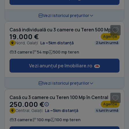
1
/ 4
Vezi istoricul prețurilor
Casă individuală cu 3 camere cu Teren 500 Mp în Nord
19.000 €
Agenție
Nord, Galați
La ~5km distanță
2 luni în urmă
3 camere
54 mp
500 mp teren
Vezi anunțul pe Imobiliare.ro
1
/ 7
Vezi istoricul prețurilor
Casă cu 3 camere cu Teren 100 Mp în Central
250.000 €
Agenție
Central, Galați
La ~5km distanță
4 luni în urmă
3 camere
100 mp
100 mp teren