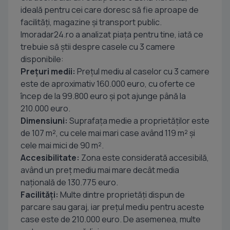
ideală pentru cei care doresc să fie aproape de
facilități, magazine și transport public.
Imoradar24.ro a analizat piața pentru tine, iată ce
trebuie să știi despre casele cu 3 camere
disponibile:
Prețuri medii:
Prețul mediu al caselor cu 3 camere
este de aproximativ 160.000 euro, cu oferte ce
încep de la 99.800 euro și pot ajunge până la
210.000 euro.
Dimensiuni:
Suprafața medie a proprietăților este
de 107 m², cu cele mai mari case având 119 m² și
cele mai mici de 90 m².
Accesibilitate:
Zona este considerată accesibilă,
având un preț mediu mai mare decât media
națională de 130.775 euro.
Facilități:
Multe dintre proprietăți dispun de
parcare sau garaj, iar prețul mediu pentru aceste
case este de 210.000 euro. De asemenea, multe