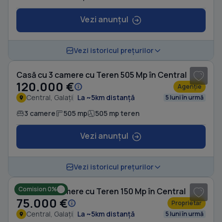
Vezi anunțul
1
/ 18
Vezi istoricul prețurilor
Casă cu 3 camere cu Teren 505 Mp în Central
120.000 €
Agenție
Central, Galați
La ~5km distanță
5 luni în urmă
3 camere
505 mp
505 mp teren
Vezi anunțul
1
/ 5
Vezi istoricul prețurilor
Comision 0%
Casă cu 3 camere cu Teren 150 Mp în Central
75.000 €
Proprietar
Central, Galați
La ~5km distanță
5 luni în urmă