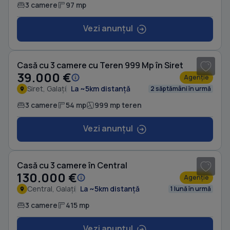
3 camere
97 mp
Vezi anunțul
1
/ 12
Casă cu 3 camere cu Teren 999 Mp în Siret
39.000 €
Agenție
Siret, Galați
La ~5km distanță
2 săptămâni în urmă
3 camere
54 mp
999 mp teren
Vezi anunțul
1
/ 15
Casă cu 3 camere în Central
130.000 €
Agenție
Central, Galați
La ~5km distanță
1 lună în urmă
3 camere
415 mp
Vezi anunțul