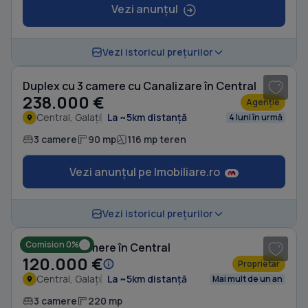
Vezi anunțul
1
/ 20
Vezi istoricul prețurilor
Duplex cu 3 camere cu Canalizare în Central
238.000 €
Agenție
Central, Galați
La ~5km distanță
4 luni în urmă
3 camere
90 mp
116 mp teren
Vezi anunțul pe Imobiliare.ro
1
/ 6
Vezi istoricul prețurilor
Comision 0%
Casă cu 3 camere în Central
120.000 €
Proprietar
Central, Galați
La ~5km distanță
Mai mult de un an
3 camere
220 mp