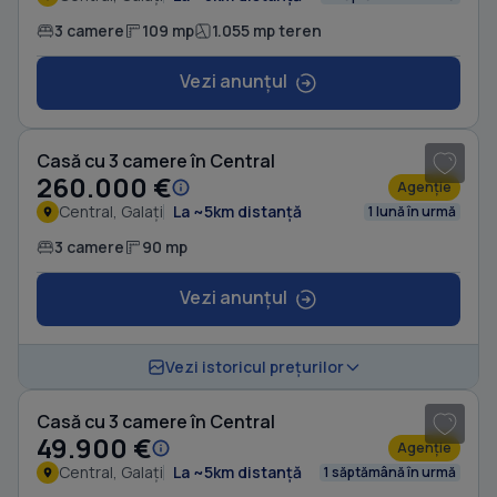
3 camere
109 mp
1.055 mp teren
Vezi anunțul
1
/ 20
Casă cu 3 camere în Central
260.000 €
Agenție
Central, Galați
La ~5km distanță
1 lună în urmă
3 camere
90 mp
Vezi anunțul
Vezi istoricul prețurilor
Casă cu 3 camere în Central
49.900 €
Agenție
Central, Galați
La ~5km distanță
1 săptămână în urmă