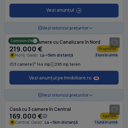
Vezi anunțul
1
/ 14
Vezi istoricul prețurilor
Comision 0%
Duplex cu 3 camere cu Canalizare în Nord
219.000 €
Proprietar
Nord, Galați
La ~5km distanță
3 luni în urmă
3 camere
144 mp
295 mp teren
Vezi anunțul pe Imobiliare.ro
1
/ 9
Vezi istoricul prețurilor
Casă cu 3 camere în Central
169.000 €
Agenție
Central, Galați
La ~5km distanță
1 lună în urmă