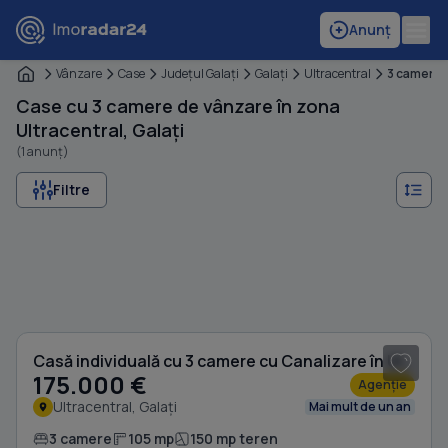
Anunț
Vânzare
Case
Judeţul Galaţi
Galaţi
Ultracentral
3 camere
Case cu 3 camere de vânzare în zona
Ultracentral, Galați
(1 anunț)
Filtre
1
/ 20
Casă individuală cu 3 camere cu Canalizare în Ultracentral
175.000 €
Agenție
Ultracentral, Galați
Mai mult de un an
3 camere
105 mp
150 mp teren