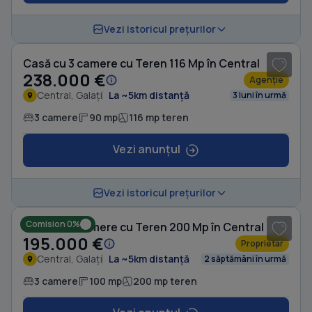
1
/ 20
Vezi istoricul prețurilor
Casă cu 3 camere cu Teren 116 Mp în Central
238.000 €
Agenție
Central, Galați
La ~5km distanță
3 luni în urmă
3 camere
90 mp
116 mp teren
Vezi anunțul
1
/ 17
Vezi istoricul prețurilor
Comision 0%
Casă cu 3 camere cu Teren 200 Mp în Central
195.000 €
Proprietar
Central, Galați
La ~5km distanță
2 săptămâni în urmă
3 camere
100 mp
200 mp teren