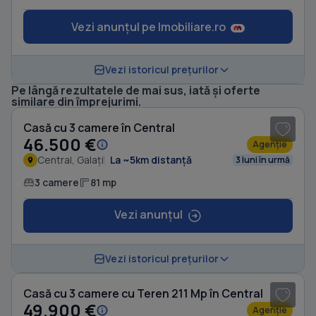
Vezi anunțul pe Imobiliare.ro
Vezi istoricul prețurilor
Pe lângă rezultatele de mai sus, iată și oferte
1
/ 8
similare din împrejurimi.
Casă cu 3 camere în Central
46.500 €
Agenție
Central, Galați
La ~5km distanță
3 luni în urmă
3 camere
81 mp
Vezi anunțul
Vezi istoricul prețurilor
Casă cu 3 camere cu Teren 211 Mp în Central
49.900 €
Agenție