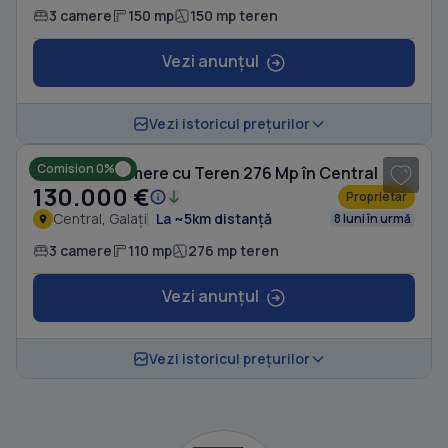
3 camere
150 mp
150 mp teren
Vezi anunțul
1
/ 6
Vezi istoricul prețurilor
Comision 0%
Casă cu 3 camere cu Teren 276 Mp în Central
130.000 €
Proprietar
Central, Galați
La ~5km distanță
8 luni în urmă
3 camere
110 mp
276 mp teren
Vezi anunțul
Vezi istoricul prețurilor