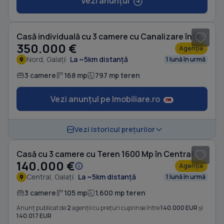
Vezi anunțul
1
/ 5
Casă individuală cu 3 camere cu Canalizare în Nord
350.000 €
Agenție
Nord, Galați
La ~5km distanță
1 lună în urmă
3 camere
168 mp
797 mp teren
Vezi anunțul pe Imobiliare.ro
1
/ 10
Vezi istoricul prețurilor
Casă cu 3 camere cu Teren 1600 Mp în Central
140.000 €
Agenție
Central, Galați
La ~5km distanță
1 lună în urmă
3 camere
105 mp
1.600 mp teren
Anunț publicat de
2
agenții cu prețuri cuprinse între
140.000 EUR
și
140.017 EUR