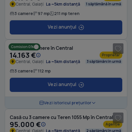
Central, Galați
La ~5km distanță
1 săptămână în urmă
3 camere
97 mp
211 mp teren
Vezi anunțul
1
/ 8
Comision 0%
Casă cu 3 camere în Central
14.163 €
Proprietar
Central, Galați
La ~5km distanță
3 săptămâni în urmă
3 camere
112 mp
Vezi anunțul
1
/ 16
Vezi istoricul prețurilor
Casă cu 3 camere cu Teren 1055 Mp în Central
95.000 €
Agenție
Central, Galați
La ~5km distanță
2 săptămâni în urmă