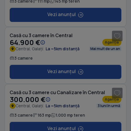
3 camere
111 mp
145 mp teren
Vezi anunțul
1
/ 6
Casă cu 3 camere în Central
64.900 €
Agenție
Central, Galați
La ~5km distanță
Mai mult de un an
3 camere
Vezi anunțul
1
/ 20
Casă cu 3 camere cu Canalizare în Central
300.000 €
Agenție
Central, Galați
La ~5km distanță
3 luni în urmă
3 camere
163 mp
1.000 mp teren
Vezi anunțul