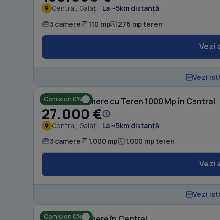
Central, Galați
La ~5km distanță
3 camere
110 mp
276 mp teren
Vezi 
Vezi ist
Comision 0%
Casă cu 3 camere cu Teren 1000 Mp în Central
27.000 €
Central, Galați
La ~5km distanță
3 camere
1.000 mp
1.000 mp teren
Vezi 
Vezi ist
Comision 0%
Casă cu 3 camere în Central