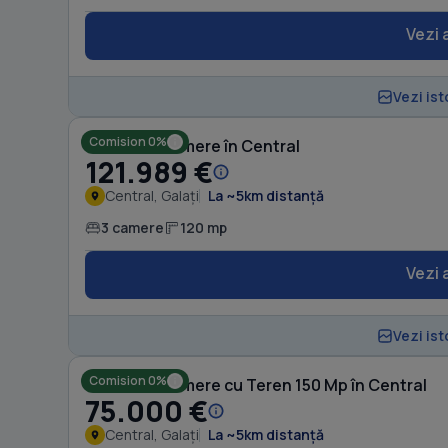
Vezi 
Vezi ist
Comision 0%
Casă cu 3 camere în Central
121.989 €
Central, Galați
La ~5km distanță
3 camere
120 mp
Vezi 
Vezi ist
Comision 0%
Casă cu 3 camere cu Teren 150 Mp în Central
75.000 €
Central, Galați
La ~5km distanță