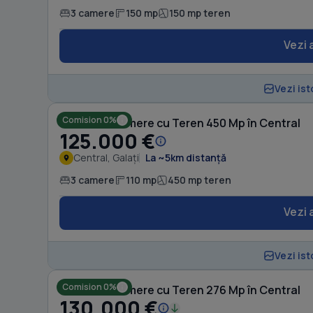
3 camere
150 mp
150 mp teren
Vezi 
Vezi ist
Comision 0%
Casă cu 3 camere cu Teren 450 Mp în Central
125.000 €
Central, Galați
La ~5km distanță
3 camere
110 mp
450 mp teren
Vezi 
Vezi ist
Comision 0%
Casă cu 3 camere cu Teren 276 Mp în Central
130.000 €