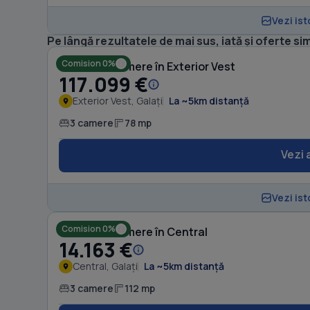
Vezi ist
Pe lângă rezultatele de mai sus, iată și oferte sim
Comision 0%
Casă cu 3 camere în Exterior Vest
117.099 €
Exterior Vest, Galați
La ~5km distanță
3 camere
78 mp
Vezi 
Vezi ist
Comision 0%
Casă cu 3 camere în Central
14.163 €
Central, Galați
La ~5km distanță
3 camere
112 mp