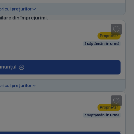
oricul prețurilor
1
/ 6
ilare din împrejurimi.
Proprietar
3 săptămâni în urmă
anunțul
1
/ 8
oricul prețurilor
Proprietar
3 săptămâni în urmă