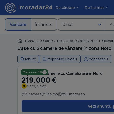
De vânzare
De închiriat
Vânzare
Închiriere
Case
Ad
Vânzare
Case
Judeţul Galaţi
Galaţi
Nord
3 camer
Case cu 3 camere de vânzare în zona Nord, G
1
anunț
Proprietăți unice:
1
Proprietari:
1
Comision 0%
Duplex cu 3 camere cu Canalizare în Nord
219.000 €
Nord, Galați
3 camere
144 mp
295 mp teren
Vezi anunțul 