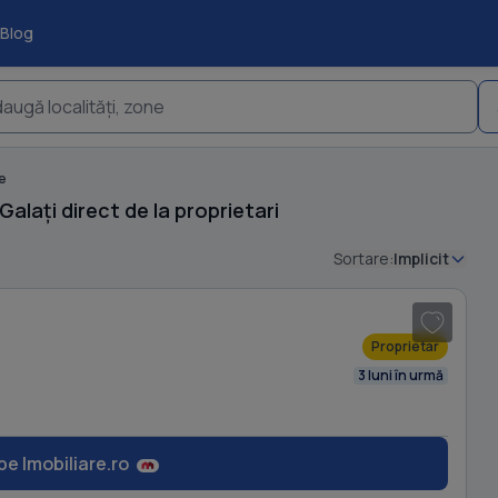
Blog
augă localități, zone
e
alați direct de la proprietari
Sortare:
Implicit
1
/ 14
Proprietar
3 luni în urmă
pe Imobiliare.ro