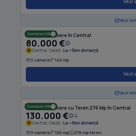
Vezi 
Vezi ist
Comision 0%
Casă cu 3 camere în Central
80.000 €
Central, Galați
La ~5km distanță
3 camere
140 mp
Vezi 
Vezi ist
Comision 0%
Casă cu 3 camere cu Teren 276 Mp în Central
130.000 €
Central, Galați
La ~5km distanță
3 camere
106 mp
276 mp teren