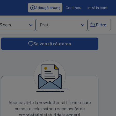
Cont nou
Intră în cont
Adaugă anunț
3 cam
Preț
Filtre
Salvează căutarea
Abonează-te la newsletter să fii primul care
primește cele mai noi recomandări de
proprietăți și sfaturi de la experți.