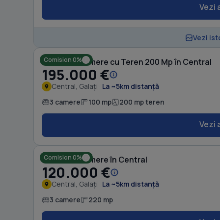
Vezi 
Vezi ist
Comision 0%
Casă cu 3 camere cu Teren 200 Mp în Central
195.000 €
Central, Galați
La ~5km distanță
3 camere
100 mp
200 mp teren
Vezi 
Comision 0%
Casă cu 3 camere în Central
120.000 €
Central, Galați
La ~5km distanță
3 camere
220 mp