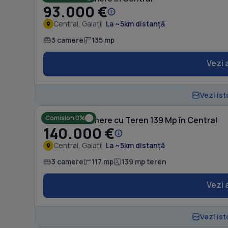
93.000 €
Central, Galați
La ~5km distanță
3 camere
135 mp
Vezi 
Vezi ist
Comision 0%
Casă cu 3 camere cu Teren 139 Mp în Central
140.000 €
Central, Galați
La ~5km distanță
3 camere
117 mp
139 mp teren
Vezi 
Vezi ist