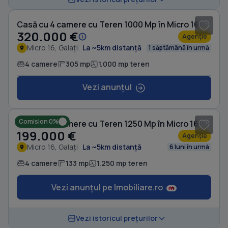
Casă cu 4 camere cu Teren 1000 Mp în Micro 16
320.000 €
Agenție
Micro 16, Galați
La ~5km distanță
1 săptămână în urmă
4 camere
305 mp
1.000 mp teren
Vezi anunțul
1
/ 20
Comision 0%
Casă cu 4 camere cu Teren 1250 Mp în Micro 16
199.000 €
Agenție
Micro 16, Galați
La ~5km distanță
6 luni în urmă
4 camere
133 mp
1.250 mp teren
Vezi anunțul pe Imobiliare.ro
1
/ 16
Vezi istoricul prețurilor