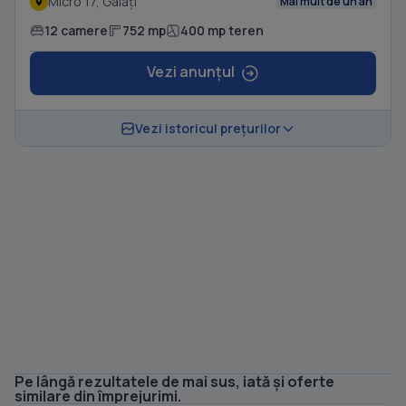
Micro 17, Galați
Mai mult de un an
12 camere
752 mp
400 mp teren
Vezi anunțul
Vezi istoricul prețurilor
Pe lângă rezultatele de mai sus, iată și oferte
1
/ 20
similare din împrejurimi.