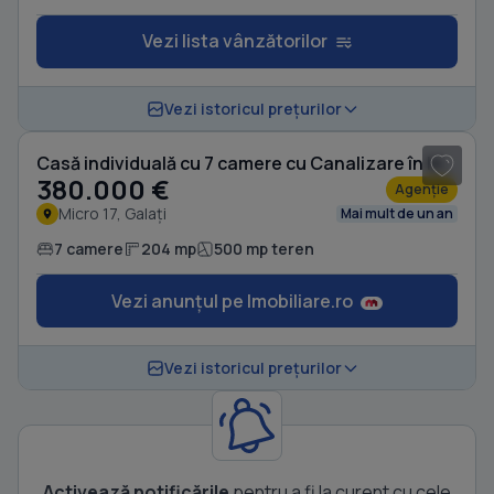
Vezi lista vânzătorilor
1
/ 10
Vezi istoricul prețurilor
Casă individuală cu 7 camere cu Canalizare în Micro 17
380.000 €
Agenție
Micro 17, Galați
Mai mult de un an
7 camere
204 mp
500 mp teren
Vezi anunțul pe Imobiliare.ro
Vezi istoricul prețurilor
Activează notificările
pentru a fi la curent cu cele