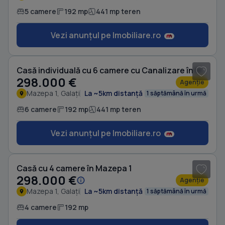
5 camere
192 mp
441 mp teren
Vezi anunțul pe Imobiliare.ro
1
/ 10
Casă individuală cu 6 camere cu Canalizare în Mazepa 1
298.000 €
Agenție
Mazepa 1, Galați
La ~5km distanță
1 săptămână în urmă
6 camere
192 mp
441 mp teren
Vezi anunțul pe Imobiliare.ro
1
/ 20
Casă cu 4 camere în Mazepa 1
298.000 €
Agenție
Mazepa 1, Galați
La ~5km distanță
1 săptămână în urmă
4 camere
192 mp