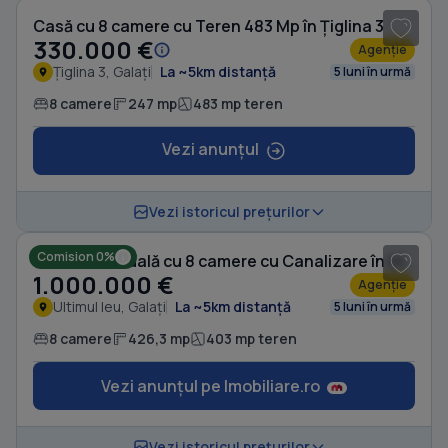
Casă cu 8 camere cu Teren 483 Mp în Țiglina 3
330.000 €
Agenție
Țiglina 3, Galați
La ~5km distanță
5 luni în urmă
8 camere
247 mp
483 mp teren
Vezi anunțul
1
/ 20
Vezi istoricul prețurilor
Comision 0%
Casă individuală cu 8 camere cu Canalizare în Ultimul leu
1.000.000 €
Agenție
Ultimul leu, Galați
La ~5km distanță
5 luni în urmă
8 camere
426,3 mp
403 mp teren
Vezi anunțul pe Imobiliare.ro
1
/ 20
Vezi istoricul prețurilor