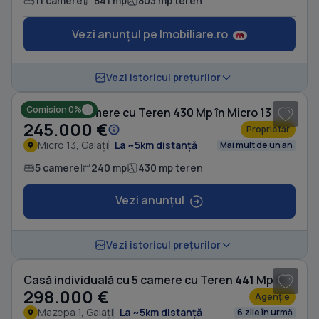
11 camere
841 mp
803 mp teren
Vezi anunțul pe Imobiliare.ro
1
/ 10
Vezi istoricul prețurilor
Comision 0%
Casă cu 5 camere cu Teren 430 Mp în Micro 13
245.000 €
Proprietar
Micro 13, Galați
La ~5km distanță
Mai mult de un an
5 camere
240 mp
430 mp teren
Vezi anunțul
1
/ 10
Vezi istoricul prețurilor
Casă individuală cu 5 camere cu Teren 441 Mp în Mazepa 1
298.000 €
Agenție
Mazepa 1, Galați
La ~5km distanță
6 zile în urmă