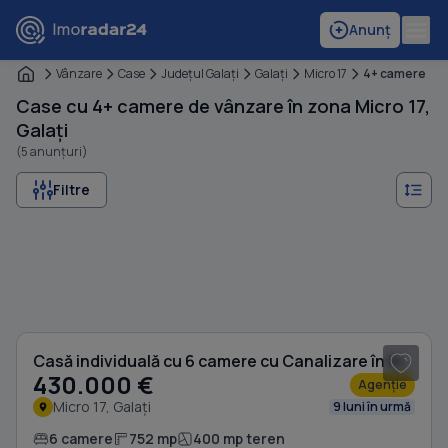
Anunț
Vânzare
Case
Judeţul Galaţi
Galaţi
Micro 17
4+ camere
Case cu 4+ camere de vânzare în zona Micro 17,
Galați
(5 anunțuri)
Filtre
1
/ 20
Casă individuală cu 6 camere cu Canalizare în Micro 17
430.000 €
Agenție
Micro 17, Galați
9 luni în urmă
6 camere
752 mp
400 mp teren