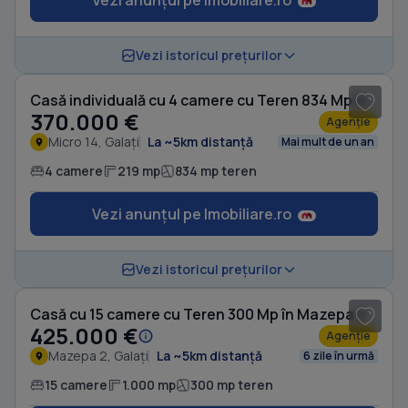
Vezi anunțul pe Imobiliare.ro
1
/ 10
Vezi istoricul prețurilor
Casă individuală cu 4 camere cu Teren 834 Mp în Micro 14
370.000 €
Agenție
Micro 14, Galați
La ~5km distanță
Mai mult de un an
4 camere
219 mp
834 mp teren
Vezi anunțul pe Imobiliare.ro
Vezi istoricul prețurilor
Casă cu 15 camere cu Teren 300 Mp în Mazepa 2
425.000 €
Agenție
Mazepa 2, Galați
La ~5km distanță
6 zile în urmă
15 camere
1.000 mp
300 mp teren