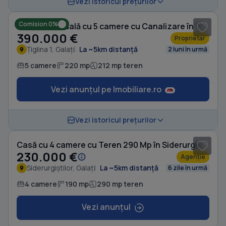
Vezi istoricul prețurilor
Comision 0%
Casă individuală cu 5 camere cu Canalizare în Țiglina 1
390.000 €
Proprietar
Țiglina 1, Galați
La ~5km distanță
2 luni în urmă
5 camere
220 mp
212 mp teren
Vezi anunțul pe Imobiliare.ro
Vezi istoricul prețurilor
Casă cu 4 camere cu Teren 290 Mp în Siderurgiștilor
230.000 €
Agenție
Siderurgiștilor, Galați
La ~5km distanță
6 zile în urmă
4 camere
190 mp
290 mp teren
Vezi anunțul
1
/ 10