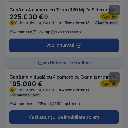
Casă cu 4 camere cu Teren 320 Mp în Siderurgiștilor
225.000 €
Agenție
Siderurgiștilor, Galați
La ~5km distanță
2 luni în urmă
4 camere
122 mp
320 mp teren
Vezi anunțul
1
/ 5
Vezi istoricul prețurilor
Casă individuală cu 4 camere cu Canalizare în Siderurgiștilor
195.000 €
Agenție
Siderurgiștilor, Galați
La ~5km distanță
Mai mult de un an
4 camere
135 mp
550 mp teren
Vezi anunțul pe Imobiliare.ro