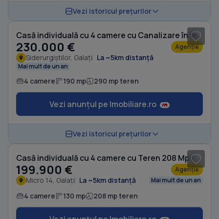
1
/ 12
Vezi istoricul prețurilor
Casă individuală cu 4 camere cu Canalizare în Siderurgiștilor
230.000 €
Agenție
Siderurgiștilor, Galați
La ~5km distanță
Mai mult de un an
4 camere
190 mp
290 mp teren
Vezi anunțul pe Imobiliare.ro
1
/ 8
Vezi istoricul prețurilor
Casă individuală cu 4 camere cu Teren 208 Mp în Micro 14
199.900 €
Agenție
Micro 14, Galați
La ~5km distanță
Mai mult de un an
4 camere
130 mp
208 mp teren