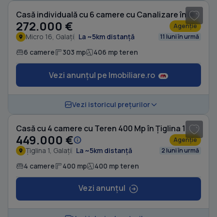
Casă individuală cu 6 camere cu Canalizare în Micro 16
272.000 €
Agenție
Micro 16, Galați
La ~5km distanță
11 luni în urmă
6 camere
303 mp
406 mp teren
Vezi anunțul pe Imobiliare.ro
1
/ 6
Vezi istoricul prețurilor
Casă cu 4 camere cu Teren 400 Mp în Țiglina 1
449.000 €
Agenție
Țiglina 1, Galați
La ~5km distanță
2 luni în urmă
4 camere
400 mp
400 mp teren
Vezi anunțul
1
/ 16