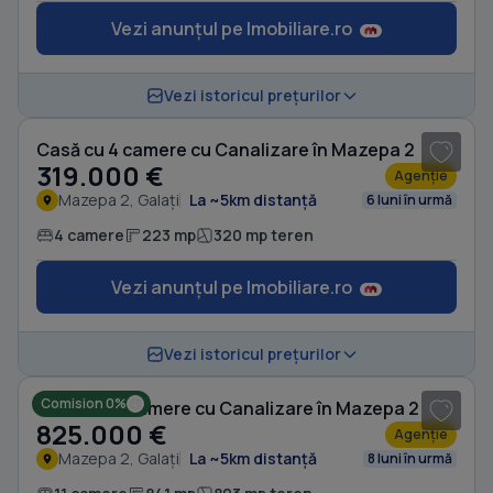
Vezi anunțul pe Imobiliare.ro
1
/ 13
Vezi istoricul prețurilor
Casă cu 4 camere cu Canalizare în Mazepa 2
319.000 €
Agenție
Mazepa 2, Galați
La ~5km distanță
6 luni în urmă
4 camere
223 mp
320 mp teren
Vezi anunțul pe Imobiliare.ro
1
/ 20
Vezi istoricul prețurilor
Comision 0%
Casă cu 11 camere cu Canalizare în Mazepa 2
825.000 €
Agenție
Mazepa 2, Galați
La ~5km distanță
8 luni în urmă