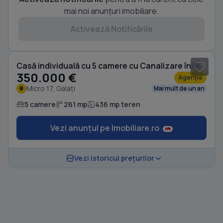
mai noi anunțuri imobiliare.
Activează Notificările
1
/ 13
Casă individuală cu 5 camere cu Canalizare în Micro 17
350.000 €
Agenție
Micro 17, Galați
Mai mult de un an
5 camere
261 mp
436 mp teren
Vezi anunțul pe Imobiliare.ro
Vezi istoricul prețurilor