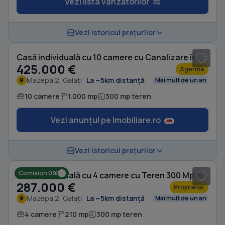
Vezi lista vânzătorilor
1
/ 19
Vezi istoricul prețurilor
Casă individuală cu 10 camere cu Canalizare în Mazepa 2
425.000 €
Agenție
Mazepa 2, Galați
La ~5km distanță
Mai mult de un an
10 camere
1.000 mp
300 mp teren
Vezi anunțul pe Imobiliare.ro
Vezi istoricul prețurilor
Comision 0%
Casă individuală cu 4 camere cu Teren 300 Mp în Mazepa 2
287.000 €
Proprietar
Mazepa 2, Galați
La ~5km distanță
Mai mult de un an
4 camere
210 mp
300 mp teren