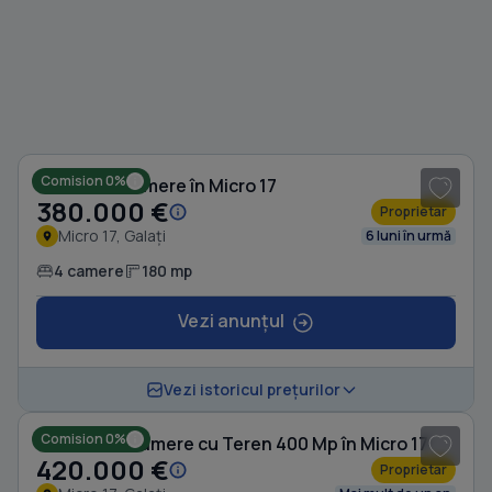
1
/ 2
Comision 0%
Casă cu 4 camere în Micro 17
380.000 €
Proprietar
Micro 17, Galați
6 luni în urmă
4 camere
180 mp
Vezi anunțul
1
/ 10
Vezi istoricul prețurilor
Comision 0%
Casă cu 12 camere cu Teren 400 Mp în Micro 17
420.000 €
Proprietar