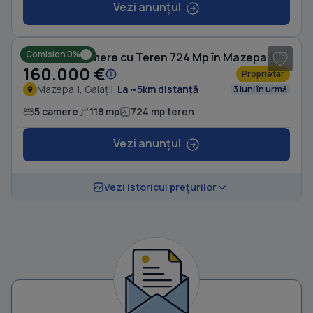
Vezi anunțul
1
/ 3
Comision 0%
Casă cu 5 camere cu Teren 724 Mp în Mazepa 1
160.000 €
Proprietar
Mazepa 1, Galați
La ~5km distanță
3 luni în urmă
5 camere
118 mp
724 mp teren
Vezi anunțul
Vezi istoricul prețurilor