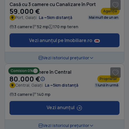
Casă cu 3 camere cu Canalizare în Port
59.000 €
Agenție
Port, Galați
La ~5km distanță
Mai mult de un an
3 camere
52 mp
170 mp teren
Vezi anunțul pe Imobiliare.ro
1
/ 8
Vezi istoricul prețurilor
Comision 0%
Casă cu 3 camere în Central
80.000 €
Proprietar
Central, Galați
La ~5km distanță
1 lună în urmă
3 camere
140 mp
Vezi anunțul
Vezi istoricul prețurilor