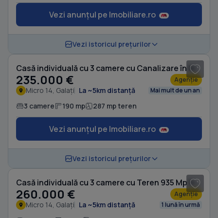
Vezi anunțul pe Imobiliare.ro
1
/ 5
Vezi istoricul prețurilor
Casă individuală cu 3 camere cu Canalizare în Micro 14
235.000 €
Agenție
Micro 14, Galați
La ~5km distanță
Mai mult de un an
3 camere
190 mp
287 mp teren
Vezi anunțul pe Imobiliare.ro
1
/ 20
Vezi istoricul prețurilor
Casă individuală cu 3 camere cu Teren 935 Mp în Micro 14
260.000 €
Agenție
Micro 14, Galați
La ~5km distanță
1 lună în urmă