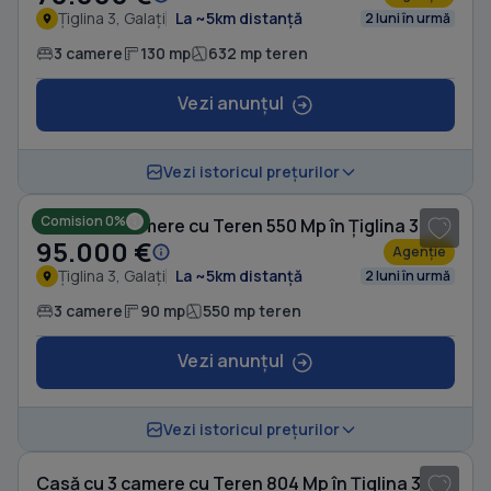
Țiglina 3, Galați
La ~5km distanță
2 luni în urmă
3 camere
130 mp
632 mp teren
Vezi anunțul
1
/ 15
Vezi istoricul prețurilor
Comision 0%
Casă cu 3 camere cu Teren 550 Mp în Țiglina 3
95.000 €
Agenție
Țiglina 3, Galați
La ~5km distanță
2 luni în urmă
3 camere
90 mp
550 mp teren
Vezi anunțul
1
/ 8
Vezi istoricul prețurilor
Casă cu 3 camere cu Teren 804 Mp în Țiglina 3