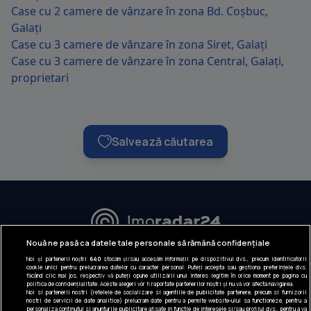
Case cu 2 camere de vânzare în zona Bd. Coșbuc,
Galați
Case cu 3 camere de vânzare în zona Siret, Galați
Case cu 3 camere de vânzare în zona Central, Galați,
proprietari
Salvează căutarea
URMĂREȘTE-NE:
Nouă ne pasă ca datele tale personale să rămână confidențiale
Noi și partenerii noștri
640
stocăm și/sau accesăm informații pe dispozitivul dvs., precum identificatorii
INFORMAȚII COMPANIE
cookie unici pentru prelucrarea datelor cu caracter personal. Puteți accepta sau gestiona preferințele dvs.
făcând clic mai jos, respectiv vă puteți opune utilizării unui interes legitim în orice moment pe pagina cu
politica de confidențialitate. Aceste alegeri vor fi raportate partenerilor noștri și nu vă vor afecta navigarea.
Despre noi
Noi si partenerii nostri (retelele de socializare si agentiile de publicitate partenere, precum si furnizorii
nostri de servicii de date analitice) prelucram date pentru a permite website-ului sa functioneze, pentru a
Gestionați preferințele
personaliza continutul si anunturile publicitare afisate in functie de interesele si/sau profilul dvs., pentru a va