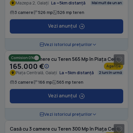
Mazepa 2, Galați
La ~5km distanță
Mai mult de un an
3 camere
526 mp
526 mp teren
Vezi anunțul
1
/ 13
Vezi istoricul prețurilor
Comision 0%
Casă cu 3 camere cu Teren 565 Mp în Piața Centrală
165.000 €
Agenție
Piața Centrală, Galați
La ~5km distanță
2 luni în urmă
3 camere
166 mp
565 mp teren
Vezi anunțul
1
/ 6
Vezi istoricul prețurilor
Casă cu 3 camere cu Teren 300 Mp în Piața Centrală