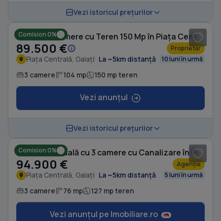
1
/ 5
Vezi istoricul prețurilor
Comision 0%
Casă cu 3 camere cu Teren 150 Mp în Piața Centrală
89.500 €
Proprietar
Piața Centrală, Galați
La ~5km distanță
10 luni în urmă
3 camere
104 mp
150 mp teren
Vezi anunțul
1
/ 10
Vezi istoricul prețurilor
Comision 0%
Casă individuală cu 3 camere cu Canalizare în Piața Centrală
94.900 €
Agenție
Piața Centrală, Galați
La ~5km distanță
5 luni în urmă
3 camere
76 mp
127 mp teren
Vezi anunțul pe Imobiliare.ro