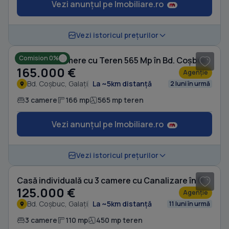
Vezi anunțul pe Imobiliare.ro
1
/ 13
Vezi istoricul prețurilor
Comision 0%
Casă cu 3 camere cu Teren 565 Mp în Bd. Coșbuc
165.000 €
Agenție
Bd. Coșbuc, Galați
La ~5km distanță
2 luni în urmă
3 camere
166 mp
565 mp teren
Vezi anunțul pe Imobiliare.ro
1
/ 10
Vezi istoricul prețurilor
Casă individuală cu 3 camere cu Canalizare în Bd. Coșbuc
125.000 €
Agenție
Bd. Coșbuc, Galați
La ~5km distanță
11 luni în urmă
3 camere
110 mp
450 mp teren