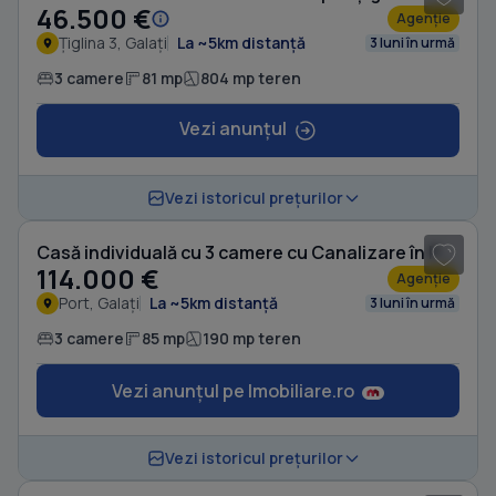
46.500 €
Agenție
Țiglina 3, Galați
La ~5km distanță
3 luni în urmă
3 camere
81 mp
804 mp teren
Vezi anunțul
1
/ 20
Vezi istoricul prețurilor
Casă individuală cu 3 camere cu Canalizare în Port
114.000 €
Agenție
Port, Galați
La ~5km distanță
3 luni în urmă
3 camere
85 mp
190 mp teren
Vezi anunțul pe Imobiliare.ro
1
/ 14
Vezi istoricul prețurilor