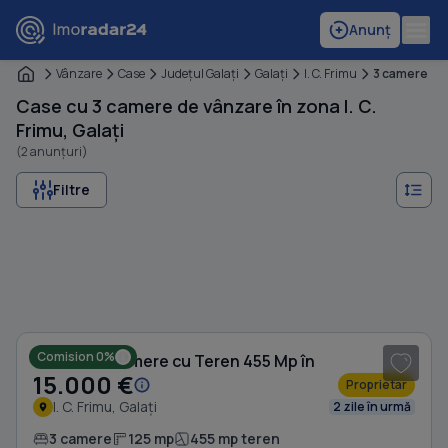
Anunț
Vânzare
Case
Judeţul Galaţi
Galaţi
I. C. Frimu
3 camere
Case cu 3 camere de vânzare în zona I. C.
Frimu, Galați
(2 anunțuri)
Filtre
1
/ 4
Comision 0%
Casă cu 3 camere cu Teren 455 Mp în
15.000 €
Proprietar
I. C. Frimu, Galați
2 zile în urmă
3 camere
125 mp
455 mp teren