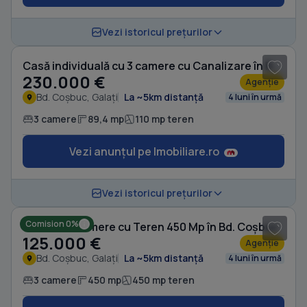
1
/ 5
Vezi istoricul prețurilor
Casă individuală cu 3 camere cu Canalizare în Bd. Coșbuc
230.000 €
Agenție
Bd. Coșbuc, Galați
La ~5km distanță
4 luni în urmă
3 camere
89,4 mp
110 mp teren
Vezi anunțul pe Imobiliare.ro
Vezi istoricul prețurilor
Comision 0%
Casă cu 3 camere cu Teren 450 Mp în Bd. Coșbuc
125.000 €
Agenție
Bd. Coșbuc, Galați
La ~5km distanță
4 luni în urmă
3 camere
450 mp
450 mp teren