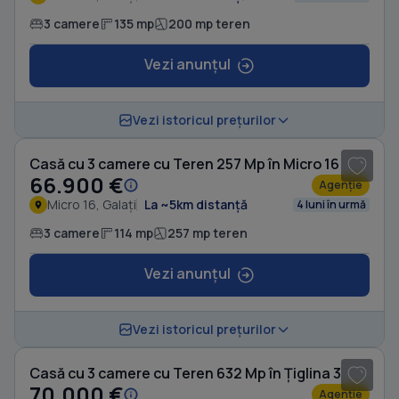
3 camere
135 mp
200 mp teren
Vezi anunțul
1
/ 8
Vezi istoricul prețurilor
Casă cu 3 camere cu Teren 257 Mp în Micro 16
66.900 €
Agenție
Micro 16, Galați
La ~5km distanță
4 luni în urmă
3 camere
114 mp
257 mp teren
Vezi anunțul
1
/ 17
Vezi istoricul prețurilor
Casă cu 3 camere cu Teren 632 Mp în Țiglina 3
70.000 €
Agenție