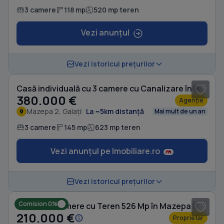
3 camere
118 mp
520 mp teren
Vezi anunțul
1
/ 5
Vezi istoricul prețurilor
Casă individuală cu 3 camere cu Canalizare în Mazepa 2
380.000 €
Agenție
Mazepa 2, Galați
La ~5km distanță
Mai mult de un an
3 camere
145 mp
623 mp teren
Vezi anunțul pe Imobiliare.ro
1
/ 10
Vezi istoricul prețurilor
Comision 0%
Casă cu 3 camere cu Teren 526 Mp în Mazepa 2
210.000 €
Proprietar