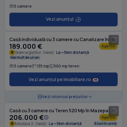
3 camere
Vezi anunțul
1
/ 8
Casă individuală cu 3 camere cu Canalizare în Siderurgiștilor
189.000 €
Agenție
Siderurgiștilor, Galați
La ~5km distanță
Mai mult de un an
3 camere
135 mp
500 mp teren
Vezi anunțul pe Imobiliare.ro
Vezi istoricul prețurilor
Casă cu 3 camere cu Teren 520 Mp în Mazepa 2
206.000 €
Agenție
Mazepa 2, Galați
La ~5km distanță
6 luni în urmă