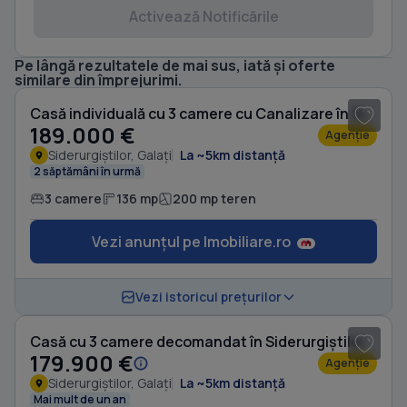
Activează Notificările
Pe lângă rezultatele de mai sus, iată și oferte
1
/ 9
similare din împrejurimi.
Casă individuală cu 3 camere cu Canalizare în Siderurgiștilor
189.000 €
Agenție
Siderurgiștilor, Galați
La ~5km distanță
2 săptămâni în urmă
3 camere
136 mp
200 mp teren
Vezi anunțul pe Imobiliare.ro
1
/ 8
Vezi istoricul prețurilor
Casă cu 3 camere decomandat în Siderurgiștilor
179.900 €
Agenție
Siderurgiștilor, Galați
La ~5km distanță
Mai mult de un an