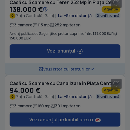
Casă cu 3 camere cu Teren 252 Mp în Piața Centrală
138.000 €
Agenție
Piața Centrală, Galați
La ~5km distanță
2 luni în urmă
3 camere
115 mp
252 mp teren
Anunț publicat de
3
agenții cu prețuri cuprinse între
138.000 EUR
și
150.000 EUR
Vezi anunțul
1
/ 5
Vezi istoricul prețurilor
Casă cu 3 camere cu Canalizare în Piața Centrală
94.000 €
Agenție
Piața Centrală, Galați
La ~5km distanță
5 luni în urmă
3 camere
180 mp
301 mp teren
Vezi anunțul pe Imobiliare.ro