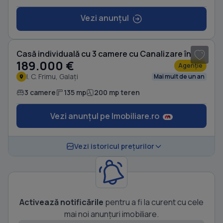
Vezi anunțul
1
/ 7
Casă individuală cu 3 camere cu Canalizare în
189.000 €
Agenție
I. C. Frimu, Galați
Mai mult de un an
3 camere
135 mp
200 mp teren
Vezi anunțul pe Imobiliare.ro
Vezi istoricul prețurilor
Activează notificările
pentru a fi la curent cu cele
mai noi anunțuri imobiliare.