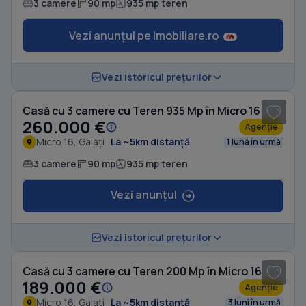
3 camere
90 mp
935 mp teren
Vezi anunțul pe Imobiliare.ro
1
/ 20
Vezi istoricul prețurilor
Casă cu 3 camere cu Teren 935 Mp în Micro 16
260.000 €
Agenție
Micro 16, Galați
La ~5km distanță
1 lună în urmă
3 camere
90 mp
935 mp teren
Vezi anunțul
1
/ 7
Vezi istoricul prețurilor
Casă cu 3 camere cu Teren 200 Mp în Micro 16
189.000 €
Agenție
Micro 16, Galați
La ~5km distanță
3 luni în urmă