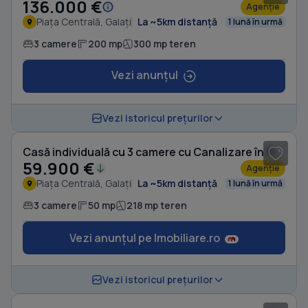
136.000 €
Agenție
Piața Centrală, Galați
La ~5km distanță
1 lună în urmă
3 camere
200 mp
300 mp teren
Vezi anunțul
1
/ 9
Vezi istoricul prețurilor
Casă individuală cu 3 camere cu Canalizare în Piața Centrală
59.900 €
Agenție
Piața Centrală, Galați
La ~5km distanță
1 lună în urmă
3 camere
50 mp
218 mp teren
Vezi anunțul pe Imobiliare.ro
1
/ 16
Vezi istoricul prețurilor