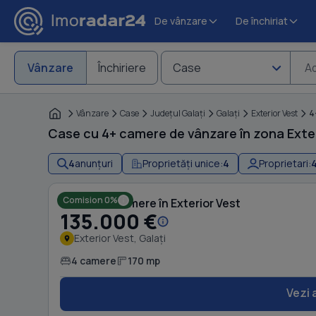
De vânzare
De închiriat
Vânzare
Închiriere
Case
Ad
Vânzare
Case
Judeţul Galaţi
Galaţi
Exterior Vest
4
Case cu 4+ camere de vânzare în zona Exter
4
anunțuri
Proprietăți unice:
4
Proprietari:
Comision 0%
Casă cu 4 camere în Exterior Vest
135.000 €
Exterior Vest, Galați
4 camere
170 mp
Vezi 