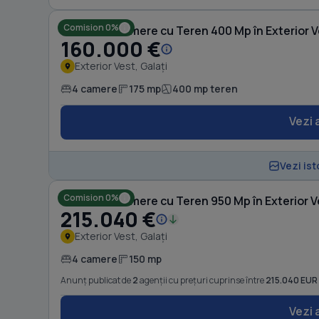
Comision 0%
Casă cu 4 camere cu Teren 400 Mp în Exterior 
160.000 €
Exterior Vest, Galați
4 camere
175 mp
400 mp teren
Vezi 
Vezi ist
Comision 0%
Casă cu 4 camere cu Teren 950 Mp în Exterior V
215.040 €
Exterior Vest, Galați
4 camere
150 mp
Anunț publicat de
2
agenții cu prețuri cuprinse între
215.040 EUR
Vezi 