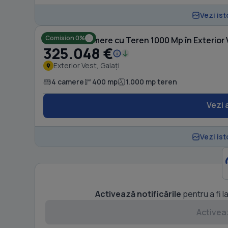
Vezi ist
Comision 0%
Casă cu 4 camere cu Teren 1000 Mp în Exterior 
325.048 €
Exterior Vest, Galați
4 camere
400 mp
1.000 mp teren
Vezi 
Vezi ist
Activează notificările
pentru a fi l
Activeaz