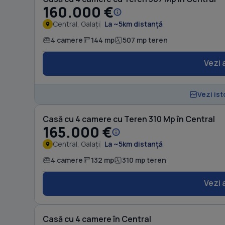
160.000 €
Central, Galați
La ~5km distanță
4 camere
144 mp
507 mp teren
Vezi 
Vezi ist
Casă cu 4 camere cu Teren 310 Mp în Central
165.000 €
Central, Galați
La ~5km distanță
4 camere
132 mp
310 mp teren
Vezi 
Casă cu 4 camere în Central