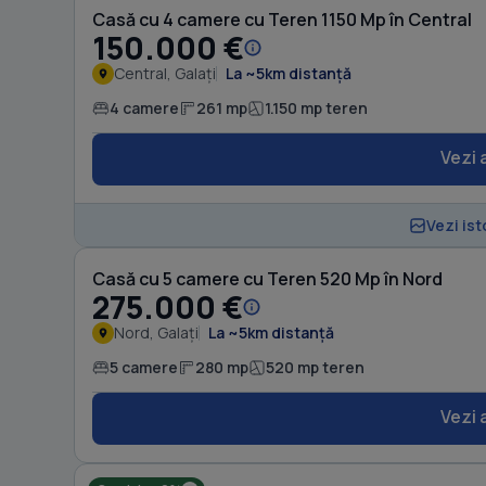
Casă cu 4 camere cu Teren 1150 Mp în Central
150.000 €
Central, Galați
La ~5km distanță
4 camere
261 mp
1.150 mp teren
Vezi 
Vezi ist
Casă cu 5 camere cu Teren 520 Mp în Nord
275.000 €
Nord, Galați
La ~5km distanță
5 camere
280 mp
520 mp teren
Vezi 