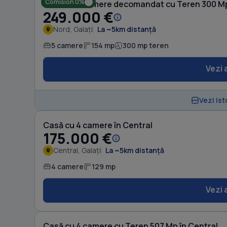
Comision 0%
Casă cu 5 camere decomandat cu Teren 300 Mp
249.000 €
Nord, Galați
La ~5km distanță
5 camere
154 mp
300 mp teren
Vezi 
Vezi ist
Casă cu 4 camere în Central
175.000 €
Central, Galați
La ~5km distanță
4 camere
129 mp
Vezi 
Casă cu 4 camere cu Teren 507 Mp în Central