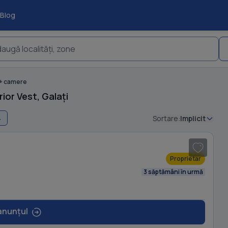
Blog
augă localități, zone
+ camere
ior Vest, Galați
4
Sortare:
Implicit
1
/ 8
Proprietar
3 săptămâni în urmă
anunțul