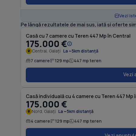
Vezi ist
Pe lângă rezultatele de mai sus, iată și oferte sim
Casă cu 7 camere cu Teren 447 Mp în Central
175.000 €
Central, Galați
La ~5km distanță
7 camere
129 mp
447 mp teren
Vezi 
Casă individuală cu 4 camere cu Teren 447 Mp 
175.000 €
Nord, Galați
La ~5km distanță
4 camere
129 mp
447 mp teren
Vezi anunțul 