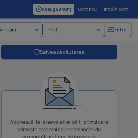
Cont nou
Intră în cont
Adaugă anunț
4+ cam
Preț
Filtre
Salvează căutarea
Abonează-te la newsletter să fii primul care
primește cele mai noi recomandări de
proprietăți și sfaturi de la experți.