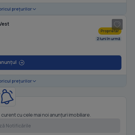
1
/ 12
oricul prețurilor
Vest
Proprietar
2 luni în urmă
anunțul
oricul prețurilor
a curent cu cele mai noi anunțuri imobiliare.
ă Notificările
1
/ 8