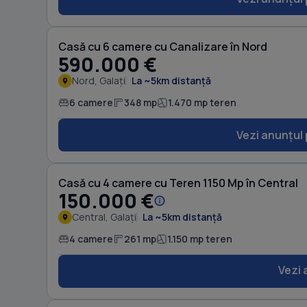
Casă cu 6 camere cu Canalizare în Nord
590.000 €
Nord, Galați
La ~5km distanță
6 camere
348 mp
1.470 mp teren
Vezi anunțul 
Casă cu 4 camere cu Teren 1150 Mp în Central
150.000 €
Central, Galați
La ~5km distanță
4 camere
261 mp
1.150 mp teren
Vezi 