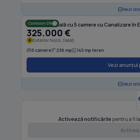
Vezi ist
Comision 0%
Casă individuală cu 5 camere cu Canalizare în E
325.000 €
Exterior Nord, Galați
5 camere
236 mp
145 mp teren
Vezi anunțul 
Vezi ist
Activează notificările
pentru a fi l
Activeaz