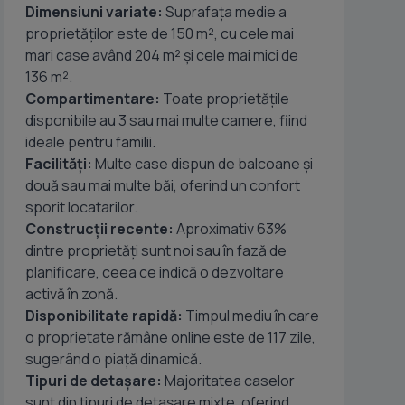
Dimensiuni variate:
Suprafața medie a
proprietăților este de 150 m², cu cele mai
mari case având 204 m² și cele mai mici de
136 m².
Compartimentare:
Toate proprietățile
disponibile au 3 sau mai multe camere, fiind
ideale pentru familii.
Facilități:
Multe case dispun de balcoane și
două sau mai multe băi, oferind un confort
sporit locatarilor.
Construcții recente:
Aproximativ 63%
dintre proprietăți sunt noi sau în fază de
planificare, ceea ce indică o dezvoltare
activă în zonă.
Disponibilitate rapidă:
Timpul mediu în care
o proprietate rămâne online este de 117 zile,
sugerând o piață dinamică.
Tipuri de detașare:
Majoritatea caselor
sunt din tipuri de detașare mixte, oferind