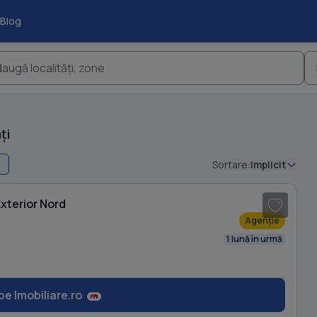
Blog
augă localități, zone
ți
Sortare:
Implicit
1
/ 10
Exterior Nord
Agenție
1 lună în urmă
pe Imobiliare.ro