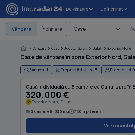
De vânzare
De închiriat
Vânzare
Închiriere
Case
Ad
Vânzare
Case
Judeţul Galaţi
Galaţi
Exterior Nord
Case de vânzare în zona Exterior Nord, Gala
5
anunțuri
Proprietăți unice:
5
Proprietari:
0
Casă individuală cu 6 camere cu Canalizare în 
320.000 €
Exterior Nord, Galați
6 camere
330 mp
720 mp teren
Vezi anunțul 