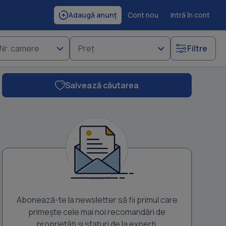
Cont nou
Intră în cont
Adaugă anunț
Nr. camere
Preț
Filtre
Salvează căutarea
Abonează-te la newsletter să fii primul care
primește cele mai noi recomandări de
proprietăți și sfaturi de la experți.