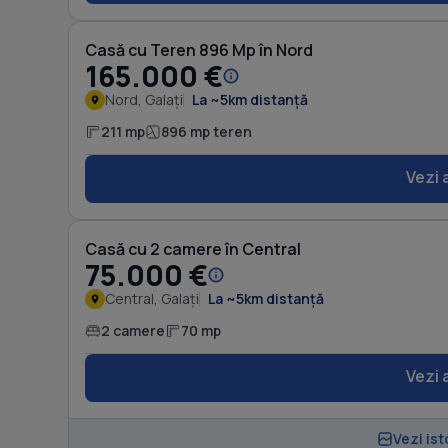
Casă cu Teren 896 Mp în Nord
165.000 €
Nord, Galați
La ~5km distanță
211 mp
896 mp teren
Vezi 
Casă cu 2 camere în Central
75.000 €
Central, Galați
La ~5km distanță
2 camere
70 mp
Vezi 
Vezi ist