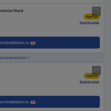
Exterior Nord
Agenție
3 luni în urmă
pe Imobiliare.ro
1
/ 7
oricul prețurilor
Agenție
8 luni în urmă
pe Imobiliare.ro