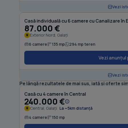
Vezi ist
Casă individuală cu 6 camere cu Canalizare în 
87.000 €
Exterior Nord, Galați
6 camere
135 mp
294 mp teren
Vezi anunțul 
Vezi ist
Pe lângă rezultatele de mai sus, iată și oferte sim
Casă cu 4 camere în Central
240.000 €
Central, Galați
La ~5km distanță
4 camere
150 mp