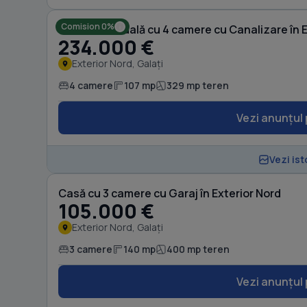
Comision 0%
Casă individuală cu 4 camere cu Canalizare în 
234.000 €
Exterior Nord, Galați
4 camere
107 mp
329 mp teren
Vezi anunțul 
Vezi ist
Casă cu 3 camere cu Garaj în Exterior Nord
105.000 €
Exterior Nord, Galați
3 camere
140 mp
400 mp teren
Vezi anunțul 