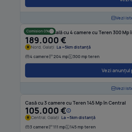
Vezi ist
Comision 0%
Casă individuală cu 4 camere cu Teren 300 Mp 
189.000 €
Nord, Galați
La ~5km distanță
4 camere
204 mp
300 mp teren
Vezi anunțul 
Vezi ist
Casă cu 3 camere cu Teren 145 Mp în Central
105.000 €
Central, Galați
La ~5km distanță
3 camere
111 mp
145 mp teren