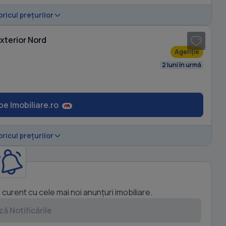
1
/ 10
oricul prețurilor
xterior Nord
Agenție
2 luni în urmă
pe Imobiliare.ro
oricul prețurilor
a curent cu cele mai noi anunțuri imobiliare.
ă Notificările
1
/ 10