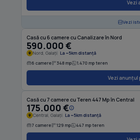
Vezi 
Vezi ist
Casă cu 6 camere cu Canalizare în Nord
590.000 €
Nord, Galați
La ~5km distanță
6 camere
348 mp
1.470 mp teren
Vezi anunțul 
Casă cu 7 camere cu Teren 447 Mp în Central
175.000 €
Central, Galați
La ~5km distanță
7 camere
129 mp
447 mp teren
Vezi 