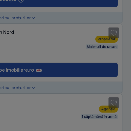
oricul prețurilor
în Nord
Proprietar
Mai mult de un an
pe Imobiliare.ro
oricul prețurilor
Agenție
1 săptămână în urmă