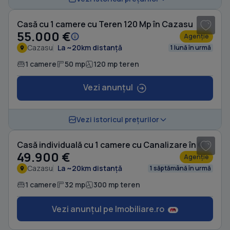
Casă cu 1 camere cu Teren 120 Mp în Cazasu
55.000 €
Agenție
Cazasu
La ~20km distanță
1 lună în urmă
1 camere
50 mp
120 mp teren
Vezi anunțul
1
/ 7
Vezi istoricul prețurilor
Casă individuală cu 1 camere cu Canalizare în Cazasu
49.900 €
Agenție
Cazasu
La ~20km distanță
1 săptămână în urmă
1 camere
32 mp
300 mp teren
Vezi anunțul pe Imobiliare.ro