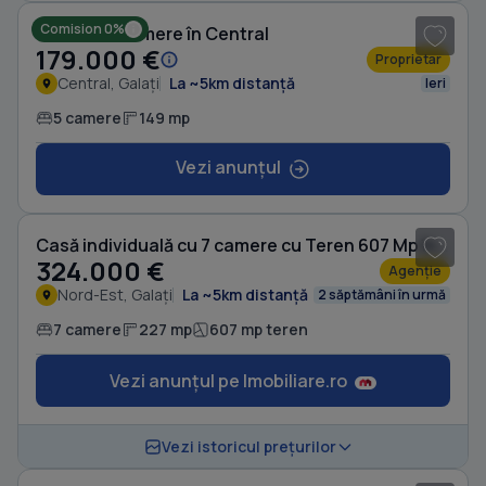
Comision 0%
Casă cu 5 camere în Central
179.000 €
Proprietar
Central, Galați
La ~5km distanță
Ieri
5 camere
149 mp
Vezi anunțul
1
/ 20
Casă individuală cu 7 camere cu Teren 607 Mp în Nord-Est
324.000 €
Agenție
Nord-Est, Galați
La ~5km distanță
2 săptămâni în urmă
7 camere
227 mp
607 mp teren
Vezi anunțul pe Imobiliare.ro
1
/ 20
Vezi istoricul prețurilor