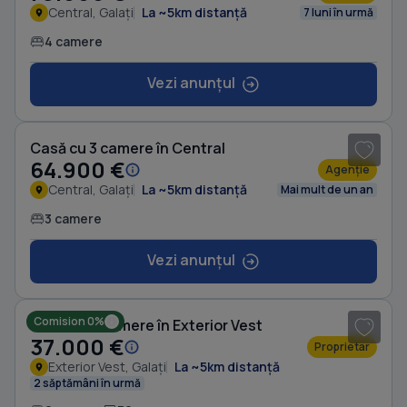
Central, Galați
La ~5km distanță
7 luni în urmă
4 camere
Vezi anunțul
1
/ 6
Casă cu 3 camere în Central
64.900 €
Agenție
Central, Galați
La ~5km distanță
Mai mult de un an
3 camere
Vezi anunțul
1
/ 10
Comision 0%
Casă cu 2 camere în Exterior Vest
37.000 €
Proprietar
Exterior Vest, Galați
La ~5km distanță
2 săptămâni în urmă