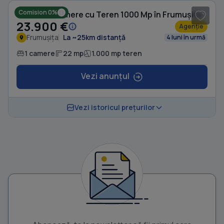
Comision 0%
Casă cu 1 camere cu Teren 1000 Mp în Frumușița
23.900 €
Agenție
Frumușița
La ~25km distanță
4 luni în urmă
1 camere
22 mp
1.000 mp teren
Vezi anunțul
Vezi istoricul prețurilor