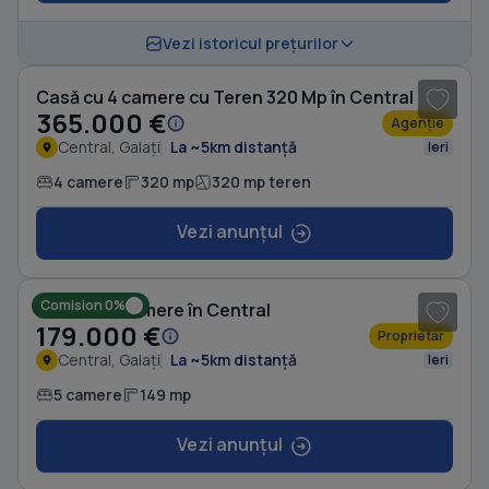
1
/ 8
Vezi istoricul prețurilor
Casă cu 4 camere cu Teren 320 Mp în Central
365.000 €
Agenție
Central, Galați
La ~5km distanță
Ieri
4 camere
320 mp
320 mp teren
Vezi anunțul
1
/ 8
Comision 0%
Casă cu 5 camere în Central
179.000 €
Proprietar
Central, Galați
La ~5km distanță
Ieri
5 camere
149 mp
Vezi anunțul
1
/ 8