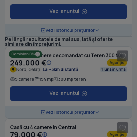
Vezi anunțul
Vezi istoricul prețurilor
Pe lângă rezultatele de mai sus, iată și oferte
1
/ 16
similare din împrejurimi.
Comision 0%
Casă cu 5 camere decomandat cu Teren 300 Mp în Nord
249.000 €
Agenție
Nord, Galați
La ~5km distanță
1 lună în urmă
5 camere
154 mp
300 mp teren
Vezi anunțul
1
/ 8
Vezi istoricul prețurilor
Casă cu 4 camere în Central
79.000 €
Agenție