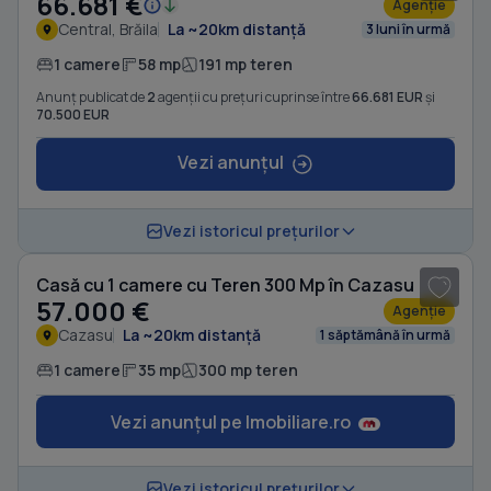
66.681 €
Agenție
Central, Brăila
La ~20km distanță
3 luni în urmă
1 camere
58 mp
191 mp teren
Anunț publicat de
2
agenții cu prețuri cuprinse între
66.681 EUR
și
70.500 EUR
Vezi anunțul
1
/ 9
Vezi istoricul prețurilor
Casă cu 1 camere cu Teren 300 Mp în Cazasu
57.000 €
Agenție
Cazasu
La ~20km distanță
1 săptămână în urmă
1 camere
35 mp
300 mp teren
Vezi anunțul pe Imobiliare.ro
1
/ 3
Vezi istoricul prețurilor