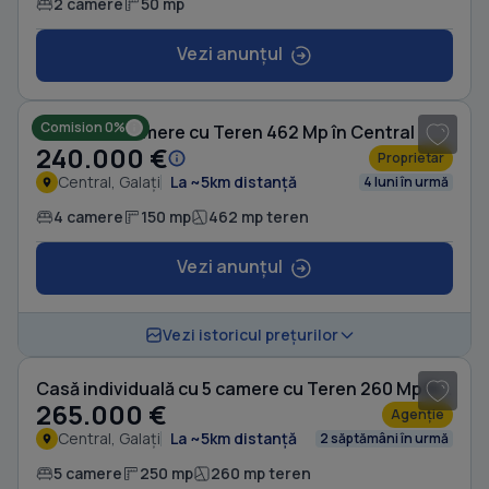
2 camere
50 mp
Vezi anunțul
1
/ 18
Comision 0%
Casă cu 4 camere cu Teren 462 Mp în Central
240.000 €
Proprietar
Central, Galați
La ~5km distanță
4 luni în urmă
4 camere
150 mp
462 mp teren
Vezi anunțul
1
/ 10
Vezi istoricul prețurilor
Casă individuală cu 5 camere cu Teren 260 Mp în Central
265.000 €
Agenție
Central, Galați
La ~5km distanță
2 săptămâni în urmă
5 camere
250 mp
260 mp teren