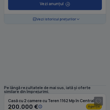
Vezi anunțul
Vezi istoricul prețurilor
Pe lângă rezultatele de mai sus, iată și oferte
1
/ 7
similare din împrejurimi.
Casă cu 2 camere cu Teren 1162 Mp în Central
200.000 €
Agenție