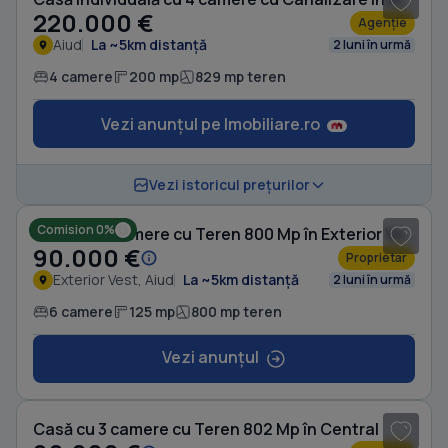
220.000 €
Agenție
Aiud
La ~5km distanță
2 luni în urmă
4 camere
200 mp
829 mp teren
Vezi anunțul pe Imobiliare.ro
Vezi istoricul prețurilor
Comision 0%
Casă cu 6 camere cu Teren 800 Mp în Exterior Vest
90.000 €
Proprietar
Exterior Vest, Aiud
La ~5km distanță
2 luni în urmă
6 camere
125 mp
800 mp teren
Vezi anunțul
1
/ 8
Casă cu 3 camere cu Teren 802 Mp în Central