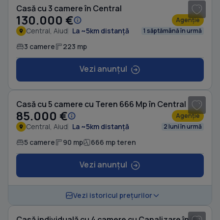
Casă cu 3 camere în Central
130.000 €
Agenție
Central, Aiud
La ~5km distanță
1 săptămână în urmă
3 camere
223 mp
Vezi anunțul
1
/ 5
Casă cu 5 camere cu Teren 666 Mp în Central
85.000 €
Agenție
Central, Aiud
La ~5km distanță
2 luni în urmă
5 camere
90 mp
666 mp teren
Vezi anunțul
1
/ 14
Vezi istoricul prețurilor
Casă individuală cu 4 camere cu Canalizare în Aiud