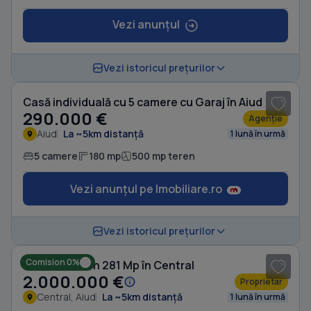
Vezi anunțul
1
/ 10
Vezi istoricul prețurilor
Casă individuală cu 5 camere cu Garaj în Aiud
290.000 €
Agenție
Aiud
La ~5km distanță
1 lună în urmă
5 camere
180 mp
500 mp teren
Vezi anunțul pe Imobiliare.ro
1
/ 5
Vezi istoricul prețurilor
Comision 0%
Casă cu Teren 281 Mp în Central
2.000.000 €
Proprietar
Central, Aiud
La ~5km distanță
1 lună în urmă