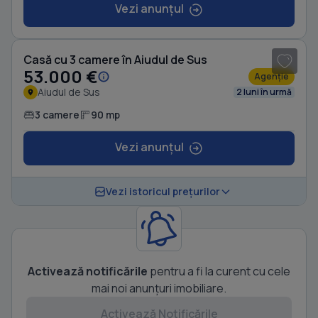
Vezi anunțul
1
/ 9
Casă cu 3 camere în Aiudul de Sus
53.000 €
Agenție
Aiudul de Sus
2 luni în urmă
3 camere
90 mp
Vezi anunțul
Vezi istoricul prețurilor
Activează notificările
pentru a fi la curent cu cele
mai noi anunțuri imobiliare.
Activează Notificările