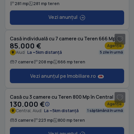
281 mp
281 mp teren
Vezi anunțul
1
/ 5
Casă individuală cu 7 camere cu Teren 666 Mp în Aiud
85.000 €
Agenție
Aiud
La ~5km distanță
5 zile în urmă
7 camere
208 mp
666 mp teren
Vezi anunțul pe Imobiliare.ro
1
/ 13
Casă cu 3 camere cu Teren 800 Mp în Central
130.000 €
Agenție
Central, Aiud
La ~5km distanță
1 săptămână în urmă
3 camere
223 mp
800 mp teren
Vezi anunțul