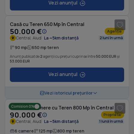
Vezi anunțul
1
/ 4
Casă cu Teren 650 Mp în Central
50.000 €
Agenție
Central, Aiud
La ~5km distanță
2 luni în urmă
90 mp
650 mp teren
Anunț publicat de
2
agenții cu prețuri cuprinse între
50.000 EUR
și
53.000 EUR
Vezi anunțul
1
/ 6
Vezi istoricul prețurilor
Comision 0%
Casă cu 6 camere cu Teren 800 Mp în Central
90.000 €
Proprietar
Central, Aiud
La ~5km distanță
1 lună în urmă
6 camere
125 mp
800 mp teren