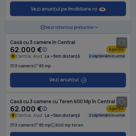
Vezi anunțul pe Imobiliare.ro
1
/ 3
Vezi istoricul prețurilor
Casă cu 3 camere în Central
62.000 €
Agenție
Central, Aiud
La ~5km distanță
2 săptămâni în urmă
3 camere
85 mp
Vezi anunțul
1
/ 3
Casă cu 3 camere cu Teren 600 Mp în Central
62.000 €
Agenție
Central, Aiud
La ~5km distanță
2 săptămâni în urmă
3 camere
85 mp
600 mp teren