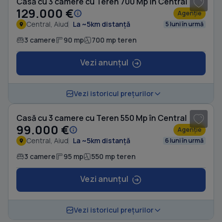
Casă cu 3 camere cu Teren 700 Mp în Central
129.000 €
Agenție
Central, Aiud
La ~5km distanță
5 luni în urmă
3 camere
90 mp
700 mp teren
Vezi anunțul
1
/ 10
Vezi istoricul prețurilor
Casă cu 3 camere cu Teren 550 Mp în Central
99.000 €
Agenție
Central, Aiud
La ~5km distanță
6 luni în urmă
3 camere
95 mp
550 mp teren
Vezi anunțul
Vezi istoricul prețurilor