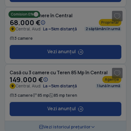
1
/ 6
Comision 0%
Casă cu 3 camere în Central
68.000 €
Proprietar
Central, Aiud
La ~5km distanță
2 săptămâni în urmă
3 camere
Vezi anunțul
1
/ 7
Casă cu 3 camere cu Teren 85 Mp în Central
149.000 €
Agenție
Central, Aiud
La ~5km distanță
1 lună în urmă
3 camere
85 mp
85 mp teren
Vezi anunțul
1
/ 10
Vezi istoricul prețurilor