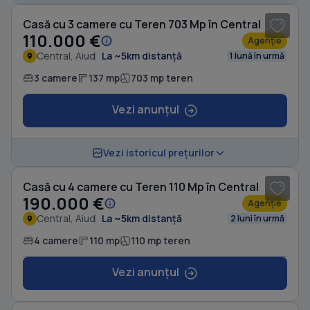
Casă cu 3 camere cu Teren 703 Mp în Central
110.000 €
Agenție
Central, Aiud
La ~5km distanță
1 lună în urmă
3 camere
137 mp
703 mp teren
Vezi anunțul
1
/ 7
Vezi istoricul prețurilor
Casă cu 4 camere cu Teren 110 Mp în Central
190.000 €
Agenție
Central, Aiud
La ~5km distanță
2 luni în urmă
4 camere
110 mp
110 mp teren
Vezi anunțul
1
/ 8