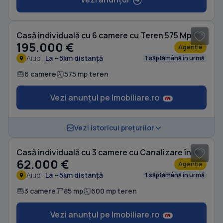
1
/ 5
Casă individuală cu 6 camere cu Teren 575 Mp în Aiud
195.000 €
Agenție
Aiud
La ~5km distanță
1 săptămână în urmă
6 camere
575 mp teren
Vezi anunțul pe Imobiliare.ro
1
/ 3
Vezi istoricul prețurilor
Casă individuală cu 3 camere cu Canalizare în Aiud
62.000 €
Agenție
Aiud
La ~5km distanță
1 săptămână în urmă
3 camere
85 mp
600 mp teren
Vezi anunțul pe Imobiliare.ro