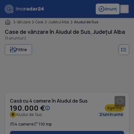
Anunț
Vânzare
Case
Judeţul Alba
Aiudul de Sus
Case de vânzare în Aiudul de Sus, Județul Alba
(5 anunțuri)
Filtre
1
/ 8
Casă cu 4 camere în Aiudul de Sus
190.000 €
Agenție
Aiudul de Sus
2 luni în urmă
4 camere
110 mp