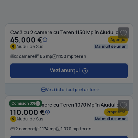
1
/ 11
Casă cu 2 camere cu Teren 1150 Mp în Aiudul de Sus
45.000 €
Agenție
Aiudul de Sus
Mai mult de un an
2 camere
65 mp
1.150 mp teren
Vezi anunțul
1
/ 2
Vezi istoricul prețurilor
Comision 0%
Casă cu 2 camere cu Teren 1070 Mp în Aiudul de Sus
110.000 €
Proprietar
Aiudul de Sus
Mai mult de un an
2 camere
1.174 mp
1.070 mp teren