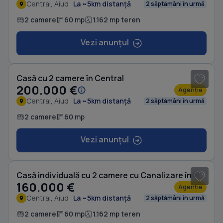
Central, Aiud
La ~5km distanță
2 săptămâni în urmă
2 camere
60 mp
1.162 mp teren
Vezi anunțul
1
/ 7
Casă cu 2 camere în Central
200.000 €
Agenție
Central, Aiud
La ~5km distanță
2 săptămâni în urmă
2 camere
60 mp
Vezi anunțul
1
/ 7
Casă individuală cu 2 camere cu Canalizare în Central
160.000 €
Agenție
Central, Aiud
La ~5km distanță
2 săptămâni în urmă
2 camere
60 mp
1.162 mp teren