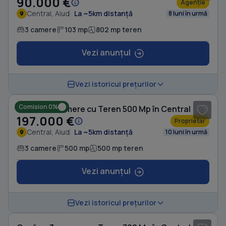
90.000 €
Agenție
Central, Aiud
La ~5km distanță
8 luni în urmă
3 camere
103 mp
802 mp teren
Vezi anunțul
1
/ 7
Vezi istoricul prețurilor
Comision 0%
Casă cu 3 camere cu Teren 500 Mp în Central
197.000 €
Proprietar
Central, Aiud
La ~5km distanță
10 luni în urmă
3 camere
500 mp
500 mp teren
Vezi anunțul
1
/ 11
Vezi istoricul prețurilor