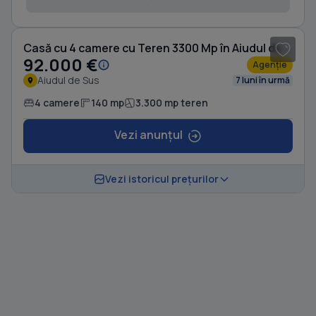
1
/ 18
Casă cu 4 camere cu Teren 3300 Mp în Aiudul de Sus
92.000 €
Agenție
Aiudul de Sus
7 luni în urmă
4 camere
140 mp
3.300 mp teren
Vezi anunțul
Vezi istoricul prețurilor