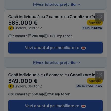
1
/ 16
Vezi istoricul prețurilor
Casă individuală cu 7 camere cu Canalizare în Fundeni
585.000 €
Agenție
Fundeni, Sector 2
8 luni în urmă
7 camere
280 mp
1.080 mp teren
Vezi anunțul pe Imobiliare.ro
1
/ 17
Vezi istoricul prețurilor
Casă individuală cu 8 camere cu Canalizare în Fundeni
349.000 €
Agenție
Fundeni, Sector 2
Mai mult de un an
8 camere
360 mp
250 mp teren
Vezi anunțul pe Imobiliare.ro