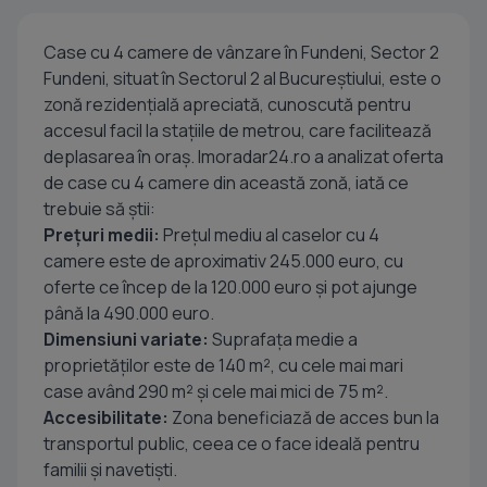
Case cu 4 camere de vânzare în Fundeni, Sector 2
Fundeni, situat în Sectorul 2 al Bucureștiului, este o
zonă rezidențială apreciată, cunoscută pentru
accesul facil la stațiile de metrou, care facilitează
deplasarea în oraș. Imoradar24.ro a analizat oferta
de case cu 4 camere din această zonă, iată ce
trebuie să știi:
Prețuri medii:
Prețul mediu al caselor cu 4
camere este de aproximativ 245.000 euro, cu
oferte ce încep de la 120.000 euro și pot ajunge
până la 490.000 euro.
Dimensiuni variate:
Suprafața medie a
proprietăților este de 140 m², cu cele mai mari
case având 290 m² și cele mai mici de 75 m².
Accesibilitate:
Zona beneficiază de acces bun la
transportul public, ceea ce o face ideală pentru
familii și navetiști.