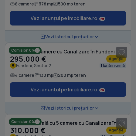
8 camere
378 mp
500 mp teren
Vezi anunțul pe Imobiliare.ro
1
/ 20
Vezi istoricul prețurilor
Comision 0%
Duplex cu 4 camere cu Canalizare în Fundeni
295.000 €
Agenție
Fundeni, Sector 2
1 lună în urmă
4 camere
130 mp
200 mp teren
Vezi anunțul pe Imobiliare.ro
1
/ 14
Vezi istoricul prețurilor
Comision 0%
Casă individuală cu 5 camere cu Canalizare în Fundeni
310.000 €
Agenție