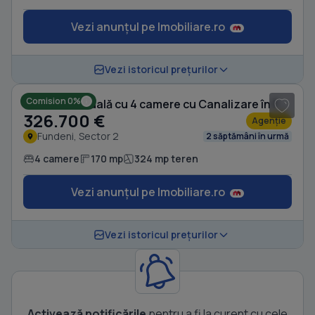
Vezi anunțul pe Imobiliare.ro
1
/ 20
Vezi istoricul prețurilor
Comision 0%
Casă individuală cu 4 camere cu Canalizare în Fundeni
326.700 €
Agenție
Fundeni, Sector 2
2 săptămâni în urmă
4 camere
170 mp
324 mp teren
Vezi anunțul pe Imobiliare.ro
Vezi istoricul prețurilor
Activează notificările
pentru a fi la curent cu cele