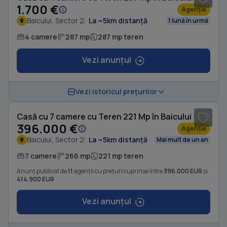
1.700 €
Agenție
Baicului, Sector 2
La ~5km distanță
1 lună în urmă
4 camere
287 mp
287 mp teren
Vezi anunțul
1
/ 20
Vezi istoricul prețurilor
Casă cu 7 camere cu Teren 221 Mp în Baicului
396.000 €
Agenție
Baicului, Sector 2
La ~5km distanță
Mai mult de un an
7 camere
266 mp
221 mp teren
Anunț publicat de
11
agenții cu prețuri cuprinse între
396.000 EUR
și
414.900 EUR
Vezi anunțul