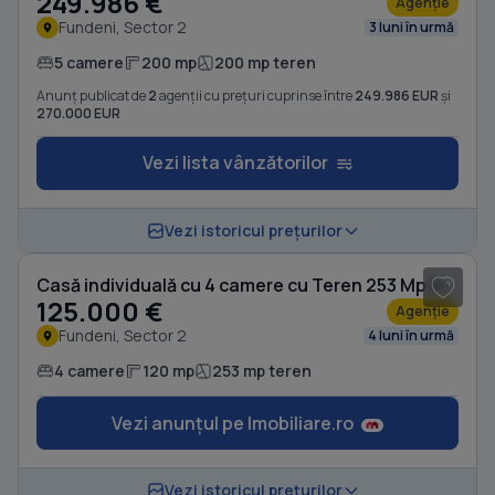
249.986 €
Agenție
Fundeni, Sector 2
3 luni în urmă
5 camere
200 mp
200 mp teren
Anunț publicat de
2
agenții cu prețuri cuprinse între
249.986 EUR
și
270.000 EUR
Vezi lista vânzătorilor
1
/ 12
Vezi istoricul prețurilor
Casă individuală cu 4 camere cu Teren 253 Mp în Fundeni
125.000 €
Agenție
Fundeni, Sector 2
4 luni în urmă
4 camere
120 mp
253 mp teren
Vezi anunțul pe Imobiliare.ro
1
/ 10
Vezi istoricul prețurilor