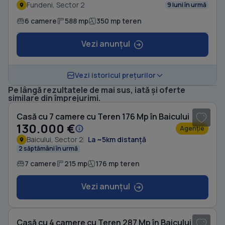
Fundeni, Sector 2
9 luni în urmă
6 camere
588 mp
350 mp teren
Vezi anunțul
Vezi istoricul prețurilor
Pe lângă rezultatele de mai sus, iată și oferte
1
/ 6
similare din împrejurimi.
Casă cu 7 camere cu Teren 176 Mp în Baicului
130.000 €
Agenție
Baicului, Sector 2
La ~5km distanță
2 săptămâni în urmă
7 camere
215 mp
176 mp teren
Vezi anunțul
1
/ 8
Casă cu 4 camere cu Teren 287 Mp în Baicului