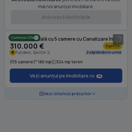
mai noi anunțuri imobiliare.
Activează Notificările
1
/ 14
Comision 0%
Casă individuală cu 5 camere cu Canalizare în Fundeni
310.000 €
Agenție
Fundeni, Sector 2
2 săptămâni în urmă
5 camere
180 mp
324 mp teren
Vezi anunțul pe Imobiliare.ro
Vezi istoricul prețurilor