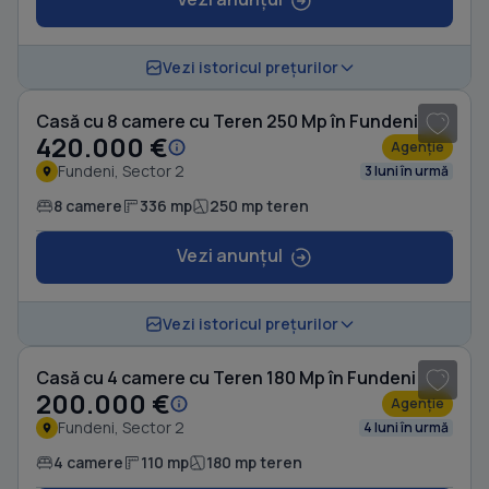
1
/ 20
Vezi istoricul prețurilor
Casă cu 8 camere cu Teren 250 Mp în Fundeni
420.000 €
Agenție
Fundeni, Sector 2
3 luni în urmă
8 camere
336 mp
250 mp teren
Vezi anunțul
1
/ 8
Vezi istoricul prețurilor
Casă cu 4 camere cu Teren 180 Mp în Fundeni
200.000 €
Agenție
Fundeni, Sector 2
4 luni în urmă
4 camere
110 mp
180 mp teren