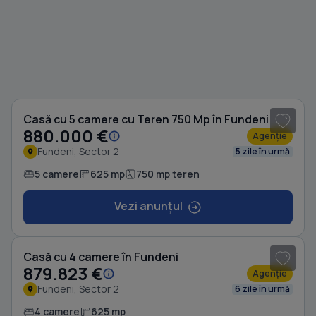
1
/ 18
Casă cu 5 camere cu Teren 750 Mp în Fundeni
880.000 €
Agenție
Fundeni, Sector 2
5 zile în urmă
5 camere
625 mp
750 mp teren
Vezi anunțul
1
/ 8
Casă cu 4 camere în Fundeni
879.823 €
Agenție
Fundeni, Sector 2
6 zile în urmă
4 camere
625 mp