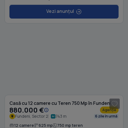
Vezi anunțul
1
/ 18
Casă cu 12 camere cu Teren 750 Mp în Fundeni
880.000 €
Agenție
Fundeni, Sector 2
743 m
6 zile în urmă
12 camere
625 mp
750 mp teren