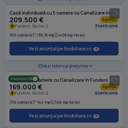
Casă individuală cu 5 camere cu Canalizare în Fundeni
209.500 €
Agenție
Fundeni, Sector 2
5 luni în urmă
5 camere
136,15 mp
428 mp teren
Vezi anunțul pe Imobiliare.ro
1
/ 12
Vezi istoricul prețurilor
Comision 0%
Duplex cu 6 camere cu Canalizare în Fundeni
169.000 €
Agenție
Fundeni, Sector 2
6 luni în urmă
6 camere
144 mp
140 mp teren
Vezi anunțul pe Imobiliare.ro