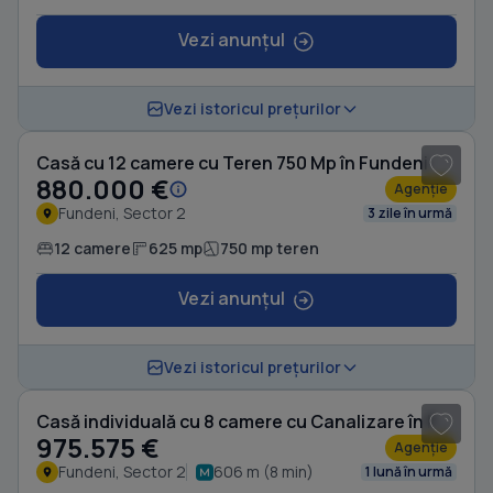
Vezi anunțul
1
/ 18
Vezi istoricul prețurilor
Casă cu 12 camere cu Teren 750 Mp în Fundeni
880.000 €
Agenție
Fundeni, Sector 2
3 zile în urmă
12 camere
625 mp
750 mp teren
Vezi anunțul
1
/ 12
Vezi istoricul prețurilor
Casă individuală cu 8 camere cu Canalizare în Fundeni
975.575 €
Agenție
Fundeni, Sector 2
606 m (8 min)
1 lună în urmă