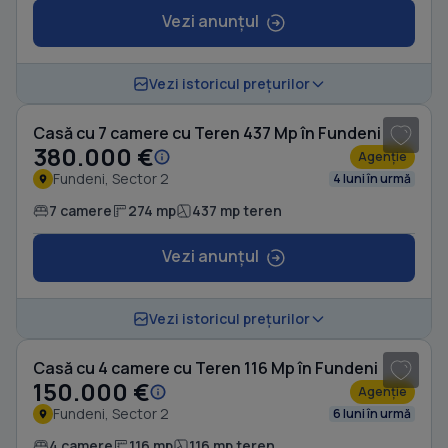
Vezi anunțul
1
/ 15
Vezi istoricul prețurilor
Casă cu 7 camere cu Teren 437 Mp în Fundeni
380.000 €
Agenție
Fundeni, Sector 2
4 luni în urmă
7 camere
274 mp
437 mp teren
Vezi anunțul
1
/ 7
Vezi istoricul prețurilor
Casă cu 4 camere cu Teren 116 Mp în Fundeni
150.000 €
Agenție
Fundeni, Sector 2
6 luni în urmă
4 camere
116 mp
116 mp teren