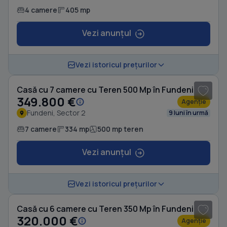
4 camere
405 mp
Vezi anunțul
1
/ 19
Vezi istoricul prețurilor
Casă cu 7 camere cu Teren 500 Mp în Fundeni
349.800 €
Agenție
Fundeni, Sector 2
9 luni în urmă
7 camere
334 mp
500 mp teren
Vezi anunțul
1
/ 5
Vezi istoricul prețurilor
Casă cu 6 camere cu Teren 350 Mp în Fundeni
320.000 €
Agenție