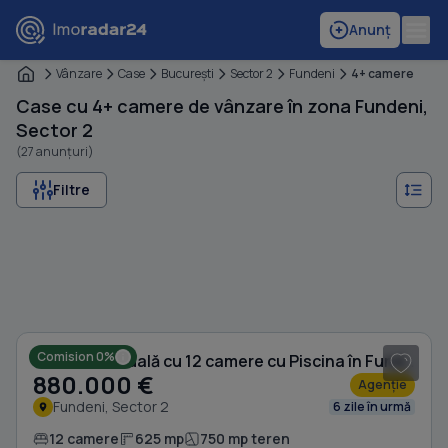
Anunț
Vânzare
Case
Bucureşti
Sector 2
Fundeni
4+ camere
Case cu 4+ camere de vânzare în zona Fundeni,
Sector 2
(27 anunțuri)
Filtre
1
/ 20
Comision 0%
Casă individuală cu 12 camere cu Piscina în Fundeni
880.000 €
Agenție
Fundeni, Sector 2
6 zile în urmă
12 camere
625 mp
750 mp teren