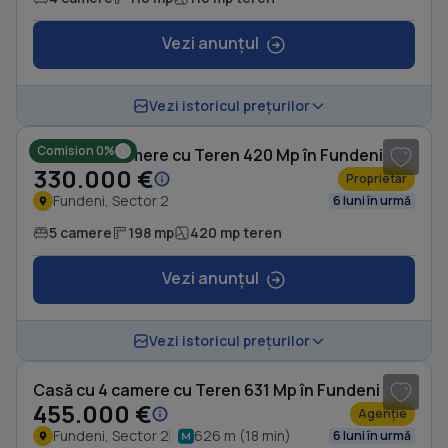
Vezi anunțul
1
/ 11
Vezi istoricul prețurilor
Comision 0%
Casă cu 5 camere cu Teren 420 Mp în Fundeni
330.000 €
Proprietar
Fundeni, Sector 2
6 luni în urmă
5 camere
198 mp
420 mp teren
Vezi anunțul
1
/ 9
Vezi istoricul prețurilor
Casă cu 4 camere cu Teren 631 Mp în Fundeni
455.000 €
Agenție
Fundeni, Sector 2
626 m (18 min)
6 luni în urmă