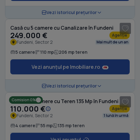
1
/ 20
Vezi istoricul prețurilor
Casă cu 5 camere cu Canalizare în Fundeni
249.000 €
Agenție
Fundeni, Sector 2
Mai mult de un an
5 camere
110 mp
206 mp teren
Vezi anunțul pe Imobiliare.ro
1
/ 9
Vezi istoricul prețurilor
Comision 0%
Casă cu 4 camere cu Teren 135 Mp în Fundeni
110.000 €
Agenție
Fundeni, Sector 2
1 lună în urmă
4 camere
55 mp
135 mp teren
Vezi anunțul