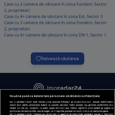
Case cu 2 camere de vânzare în zona Fundeni, Sector
2, proprietari
Case cu 4+ camere de vânzare în zona Est, Sector 3
Case cu 3 camere de vânzare în zona Fundeni, Sector
2, proprietari
Case cu 4+ camere de vânzare în zona DN 1, Sector 1
Salvează căutarea
URMĂREȘTE-NE:
Nouă ne pasă ca datele tale personale să rămână confidențiale
Noi și partenerii noștri
640
stocăm și/sau accesăm informații pe dispozitivul dvs., precum identificatorii
INFORMAȚII COMPANIE
cookie unici pentru prelucrarea datelor cu caracter personal. Puteți accepta sau gestiona preferințele dvs.
făcând clic mai jos, respectiv vă puteți opune utilizării unui interes legitim în orice moment pe pagina cu
politica de confidențialitate. Aceste alegeri vor fi raportate partenerilor noștri și nu vă vor afecta navigarea.
Despre noi
Noi si partenerii nostri (retelele de socializare si agentiile de publicitate partenere, precum si furnizorii