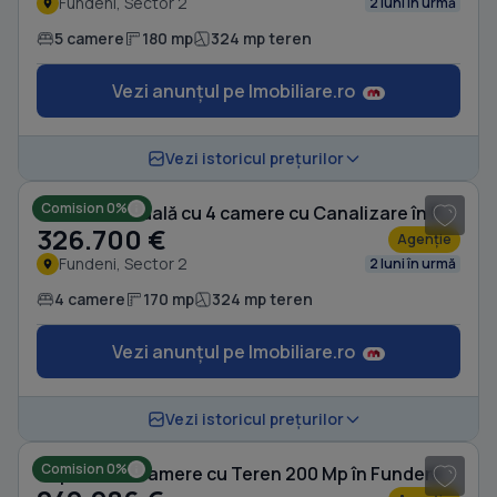
Fundeni, Sector 2
2 luni în urmă
5 camere
180 mp
324 mp teren
Vezi anunțul pe Imobiliare.ro
1
/ 20
Vezi istoricul prețurilor
Comision 0%
Casă individuală cu 4 camere cu Canalizare în Fundeni
326.700 €
Agenție
Fundeni, Sector 2
2 luni în urmă
4 camere
170 mp
324 mp teren
Vezi anunțul pe Imobiliare.ro
1
/ 13
Vezi istoricul prețurilor
Comision 0%
Duplex cu 5 camere cu Teren 200 Mp în Fundeni