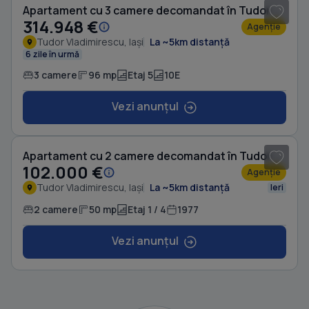
Apartament cu 3 camere decomandat în Tudor Vladimirescu
314.948 €
Agenție
Tudor Vladimirescu, Iași
La ~5km distanță
6 zile în urmă
3 camere
96 mp
Etaj 5
10E
Vezi anunțul
1
/ 8
Apartament cu 2 camere decomandat în Tudor Vladimirescu
102.000 €
Agenție
Tudor Vladimirescu, Iași
La ~5km distanță
Ieri
2 camere
50 mp
Etaj 1 / 4
1977
Vezi anunțul