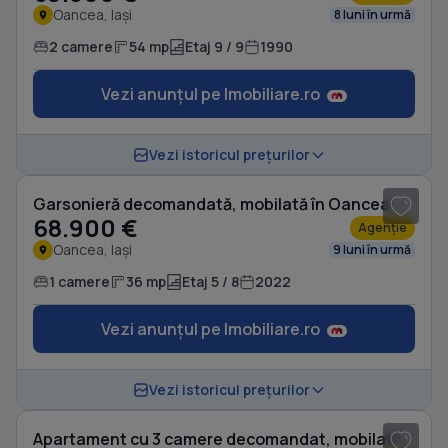
Oancea, Iași
8 luni în urmă
2 camere
54 mp
Etaj 9 / 9
1990
Vezi anunțul pe Imobiliare.ro
1
/ 8
Vezi istoricul prețurilor
Garsonieră decomandată, mobilată în Oancea
68.900 €
Agenție
Oancea, Iași
9 luni în urmă
1 camere
36 mp
Etaj 5 / 8
2022
Vezi anunțul pe Imobiliare.ro
1
/ 9
Vezi istoricul prețurilor
Apartament cu 3 camere decomandat, mobilat în Oancea