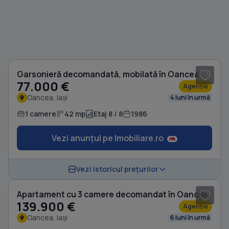
1
/ 7
Garsonieră decomandată, mobilată în Oancea
77.000 €
Agenție
Oancea, Iași
4 luni în urmă
1 camere
42 mp
Etaj 8 / 8
1986
Vezi anunțul pe Imobiliare.ro
Vezi istoricul prețurilor
Apartament cu 3 camere decomandat în Oancea
139.900 €
Agenție
Oancea, Iași
6 luni în urmă