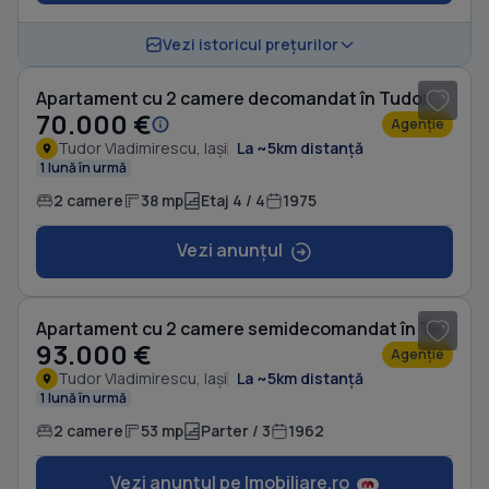
1
/ 6
Vezi istoricul prețurilor
Apartament cu 2 camere decomandat în Tudor Vladimirescu
70.000 €
Agenție
Tudor Vladimirescu, Iași
La ~5km distanță
1 lună în urmă
2 camere
38 mp
Etaj 4 / 4
1975
Vezi anunțul
1
/ 10
Apartament cu 2 camere semidecomandat în Tudor Vladimirescu
93.000 €
Agenție
Tudor Vladimirescu, Iași
La ~5km distanță
1 lună în urmă
2 camere
53 mp
Parter / 3
1962
Vezi anunțul pe Imobiliare.ro