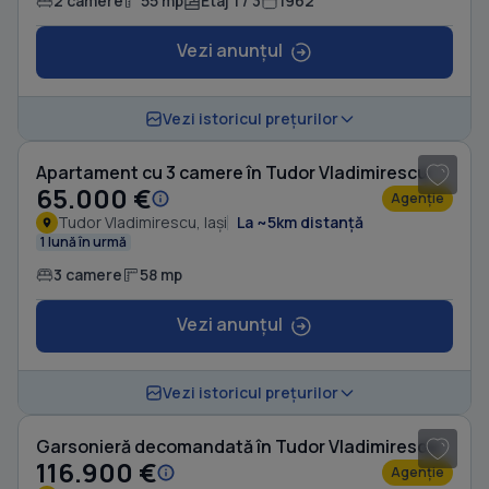
2 camere
55 mp
Etaj 1 / 3
1962
Vezi anunțul
Vezi istoricul prețurilor
Apartament cu 3 camere în Tudor Vladimirescu
65.000 €
Agenție
Tudor Vladimirescu, Iași
La ~5km distanță
1 lună în urmă
3 camere
58 mp
Vezi anunțul
Vezi istoricul prețurilor
Garsonieră decomandată în Tudor Vladimirescu
116.900 €
Agenție