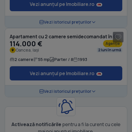
Vezi anunțul pe Imobiliare.ro
1
/ 6
Vezi istoricul prețurilor
Apartament cu 2 camere semidecomandat în Oancea
114.000 €
Agenție
Oancea, Iași
2 luni în urmă
2 camere
55 mp
Parter / 8
1993
Vezi anunțul pe Imobiliare.ro
Vezi istoricul prețurilor
Activează notificările
pentru a fi la curent cu cele
mai noi anunțuri imobiliare.