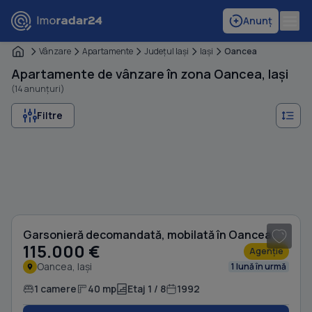
Anunț
Vânzare
Apartamente
Judeţul Iaşi
Iaşi
Oancea
Apartamente de vânzare în zona Oancea, Iași
(14 anunțuri)
Filtre
1
/ 6
Garsonieră decomandată, mobilată în Oancea
115.000 €
Agenție
Oancea, Iași
1 lună în urmă
1 camere
40 mp
Etaj 1 / 8
1992