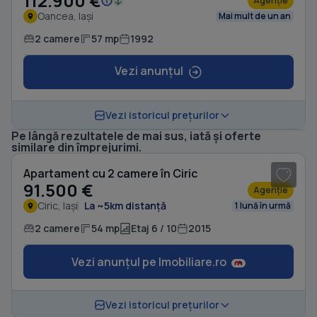
112.900 €
Agenție
Oancea, Iași
Mai mult de un an
2 camere
57 mp
1992
Vezi anunțul
Vezi istoricul prețurilor
Pe lângă rezultatele de mai sus, iată și oferte
1
/ 10
similare din împrejurimi.
Apartament cu 2 camere în Ciric
91.500 €
Agenție
Ciric, Iași
La ~5km distanță
1 lună în urmă
2 camere
54 mp
Etaj 6 / 10
2015
Vezi anunțul pe Imobiliare.ro
1
/ 11
Vezi istoricul prețurilor