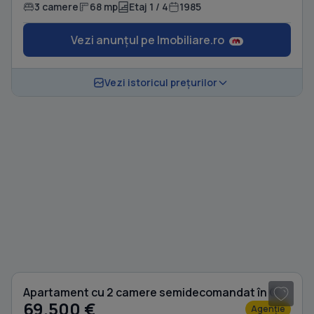
3 camere
68 mp
Etaj 1 / 4
1985
Vezi anunțul pe Imobiliare.ro
Vezi istoricul prețurilor
1
/ 8
Apartament cu 2 camere semidecomandat în Oancea
69.500 €
Agenție