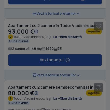
Vezi istoricul prețurilor
Apartament cu 2 camere în Tudor Vladimirescu
93.000 €
Agenție
Tudor Vladimirescu, Iași
La ~5km distanță
1 lună în urmă
2 camere
49 mp
1962
3E
Vezi anunțul
1
/ 12
Vezi istoricul prețurilor
Apartament cu 2 camere semidecomandat în Tudor Vladimirescu
80.000 €
Agenție
Tudor Vladimirescu, Iași
La ~5km distanță
1 lună în urmă