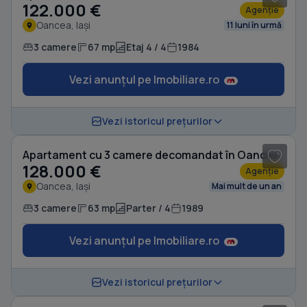
122.000 €
Agenție
Oancea, Iași
11 luni în urmă
3 camere
67 mp
Etaj 4 / 4
1984
Vezi anunțul pe Imobiliare.ro
1
/ 12
Vezi istoricul prețurilor
Apartament cu 3 camere decomandat în Oancea
128.000 €
Agenție
Oancea, Iași
Mai mult de un an
3 camere
63 mp
Parter / 4
1989
Vezi anunțul pe Imobiliare.ro
1
/ 8
Vezi istoricul prețurilor