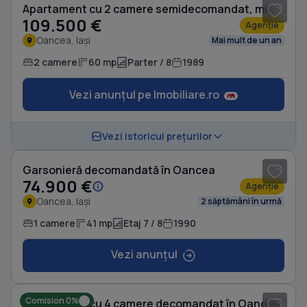
Apartament cu 2 camere semidecomandat, mobilat în Oancea
109.500 €
Agenție
Oancea, Iași
Mai mult de un an
2 camere
60 mp
Parter / 8
1989
Vezi anunțul pe Imobiliare.ro
1
/ 9
Vezi istoricul prețurilor
Garsonieră decomandată în Oancea
74.900 €
Agenție
Oancea, Iași
2 săptămâni în urmă
1 camere
41 mp
Etaj 7 / 8
1990
Vezi anunțul
Comision 0%
Apartament cu 4 camere decomandat în Oancea