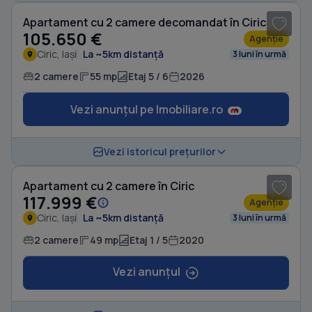
Apartament cu 2 camere decomandat în Ciric
105.650 €
Agenție
Ciric, Iași
La ~5km distanță
3 luni în urmă
2 camere
55 mp
Etaj 5 / 6
2026
Vezi anunțul pe Imobiliare.ro
1
/ 7
Vezi istoricul prețurilor
Apartament cu 2 camere în Ciric
117.999 €
Agenție
Ciric, Iași
La ~5km distanță
3 luni în urmă
2 camere
49 mp
Etaj 1 / 5
2020
Vezi anunțul