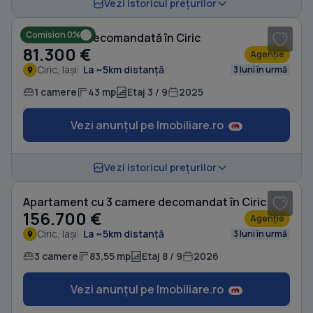
1
/ 10
Vezi istoricul prețurilor
Comision 0%
Garsonieră decomandată în Ciric
81.300 €
Agenție
Ciric, Iași
La ~5km distanță
3 luni în urmă
1 camere
43 mp
Etaj 3 / 9
2025
Vezi anunțul pe Imobiliare.ro
1
/ 11
Vezi istoricul prețurilor
Apartament cu 3 camere decomandat în Ciric
156.700 €
Agenție
Ciric, Iași
La ~5km distanță
3 luni în urmă
3 camere
83,55 mp
Etaj 8 / 9
2026
Vezi anunțul pe Imobiliare.ro