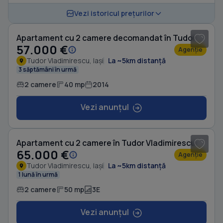
1
/ 3
Vezi istoricul prețurilor
Apartament cu 2 camere decomandat în Tudor Vladimirescu
57.000 €
Agenție
Tudor Vladimirescu, Iași
La ~5km distanță
3 săptămâni în urmă
2 camere
40 mp
2014
Vezi anunțul
Apartament cu 2 camere în Tudor Vladimirescu
65.000 €
Agenție
Tudor Vladimirescu, Iași
La ~5km distanță
1 lună în urmă
2 camere
50 mp
3E
Vezi anunțul