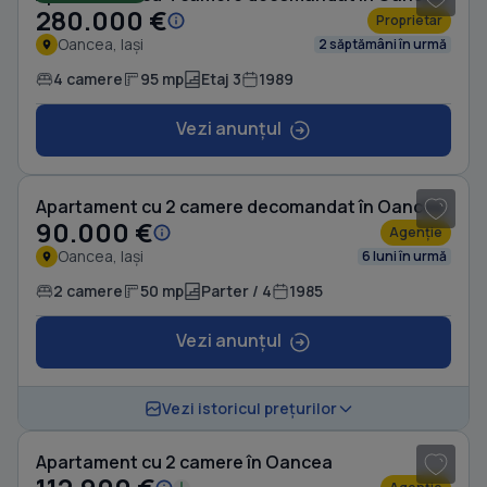
280.000 €
Proprietar
Oancea, Iași
2 săptămâni în urmă
4 camere
95 mp
Etaj 3
1989
Vezi anunțul
1
/ 7
Apartament cu 2 camere decomandat în Oancea
90.000 €
Agenție
Oancea, Iași
6 luni în urmă
2 camere
50 mp
Parter / 4
1985
Vezi anunțul
1
/ 12
Vezi istoricul prețurilor
Apartament cu 2 camere în Oancea