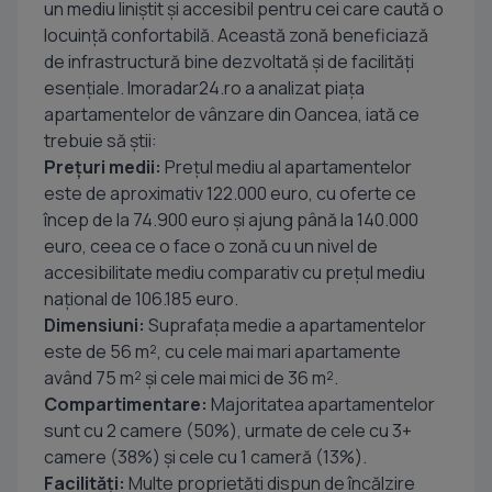
un mediu liniștit și accesibil pentru cei care caută o
locuință confortabilă. Această zonă beneficiază
de infrastructură bine dezvoltată și de facilități
esențiale. Imoradar24.ro a analizat piața
apartamentelor de vânzare din Oancea, iată ce
trebuie să știi:
Prețuri medii:
Prețul mediu al apartamentelor
este de aproximativ 122.000 euro, cu oferte ce
încep de la 74.900 euro și ajung până la 140.000
euro, ceea ce o face o zonă cu un nivel de
accesibilitate mediu comparativ cu prețul mediu
național de 106.185 euro.
Dimensiuni:
Suprafața medie a apartamentelor
este de 56 m², cu cele mai mari apartamente
având 75 m² și cele mai mici de 36 m².
Compartimentare:
Majoritatea apartamentelor
sunt cu 2 camere (50%), urmate de cele cu 3+
camere (38%) și cele cu 1 cameră (13%).
Facilități:
Multe proprietăți dispun de încălzire