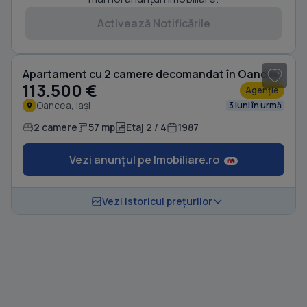
Activează Notificările
1
/ 9
Apartament cu 2 camere decomandat în Oancea
113.500 €
Agenție
Oancea, Iași
3 luni în urmă
2 camere
57 mp
Etaj 2 / 4
1987
Vezi anunțul pe Imobiliare.ro
Vezi istoricul prețurilor