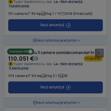
Tudor Vladimirescu, Iași
La ~5km distanță
1 lună în urmă
1 camere
30 mp
Etaj 7 / 11
2018 (Finalizată)
Vezi anunțul
1
/ 8
Vezi istoricul prețurilor
Comision 0%
Apartament cu 3 camere semidecomandat în Tudor Vladimirescu
110.051 €
Proprietar
Tudor Vladimirescu, Iași
La ~5km distanță
3 zile în urmă
3 camere
63 mp
Etaj 3 / 3
3E
Vezi anunțul
1
/ 8
Vezi istoricul prețurilor