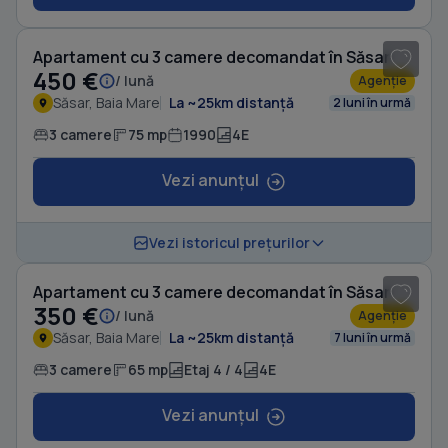
1
/ 16
Apartament cu 3 camere decomandat în Săsar
450 €
/ lună
Agenție
Săsar, Baia Mare
La ~25km distanță
2 luni în urmă
3 camere
75 mp
1990
4E
Vezi anunțul
1
/ 7
Vezi istoricul prețurilor
Apartament cu 3 camere decomandat în Săsar
350 €
/ lună
Agenție
Săsar, Baia Mare
La ~25km distanță
7 luni în urmă
3 camere
65 mp
Etaj 4 / 4
4E
Vezi anunțul