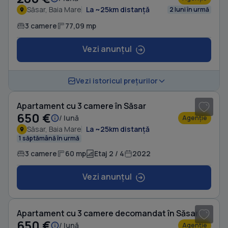
Săsar, Baia Mare
La ~25km distanță
2 luni în urmă
3 camere
77,09 mp
Vezi anunțul
1
/ 7
Vezi istoricul prețurilor
Apartament cu 3 camere în Săsar
650 €
/ lună
Agenție
Săsar, Baia Mare
La ~25km distanță
1 săptămână în urmă
3 camere
60 mp
Etaj 2 / 4
2022
Vezi anunțul
1
/ 8
Apartament cu 3 camere decomandat în Săsar
650 €
/ lună
Agenție