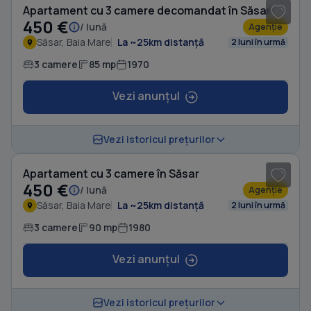
Apartament cu 3 camere decomandat în Săsar
450 €
/ lună
Agenție
Săsar, Baia Mare
La ~25km distanță
2 luni în urmă
3 camere
85 mp
1970
Vezi anunțul
1
/ 5
Vezi istoricul prețurilor
Apartament cu 3 camere în Săsar
450 €
/ lună
Agenție
Săsar, Baia Mare
La ~25km distanță
2 luni în urmă
3 camere
90 mp
1980
Vezi anunțul
1
/ 11
Vezi istoricul prețurilor