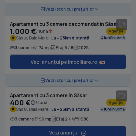
1
/ 7
Vezi istoricul prețurilor
Apartament cu 3 camere decomandat în Săsar
1.000 €
/ lună
Agenție
Săsar, Baia Mare
La ~25km distanță
4 luni în urmă
3 camere
74 mp
Etaj 6 / 8
2025
Vezi anunțul pe Imobiliare.ro
1
/ 8
Vezi istoricul prețurilor
Apartament cu 3 camere în Săsar
400 €
/ lună
Agenție
Săsar, Baia Mare
La ~25km distanță
4 luni în urmă
3 camere
90 mp
Etaj 2 / 4
1980
Vezi anunțul