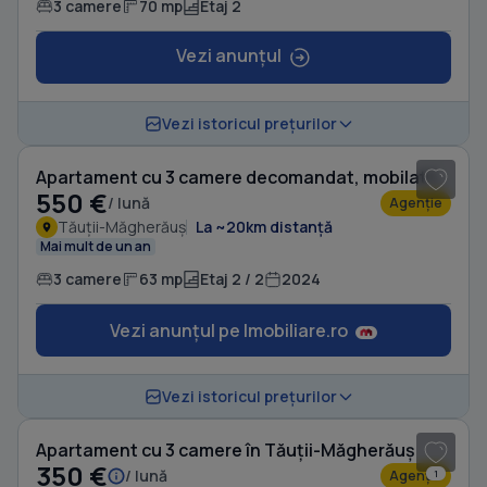
3 camere
70 mp
Etaj 2
Vezi anunțul
1
/ 18
Vezi istoricul prețurilor
Apartament cu 3 camere decomandat, mobilat în Tăuții-Măgherăuș
550 €
/ lună
Agenție
Tăuții-Măgherăuș
La ~20km distanță
Mai mult de un an
3 camere
63 mp
Etaj 2 / 2
2024
Vezi anunțul pe Imobiliare.ro
1
/ 7
Vezi istoricul prețurilor
Apartament cu 3 camere în Tăuții-Măgherăuș
350 €
/ lună
Agenție
1