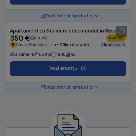
1
/ 9
Vezi istoricul prețurilor
Apartament cu 3 camere decomandat în Săsar
350 €
/ lună
Agenție
Săsar, Baia Mare
La ~25km distanță
3 luni în urmă
3 camere
65 mp
1980
4E
Vezi anunțul
Vezi istoricul prețurilor