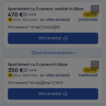
Apartament cu 3 camere, mobilat în Săsar
470 €
/ lună
Agenție
Săsar, Baia Mare
La ~25km distanță
2 luni în urmă
3 camere
70 mp
2024
6E
Vezi anunțul
1
/ 7
Vezi istoricul prețurilor
Apartament cu 3 camere în Săsar
350 €
/ lună
Agenție
Săsar, Baia Mare
La ~25km distanță
4 luni în urmă
3 camere
65 mp
Etaj 1
1970
Vezi anunțul