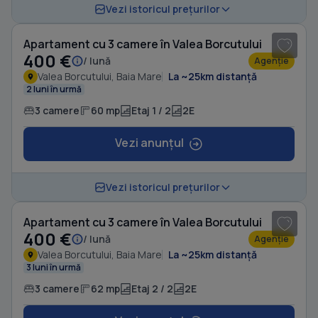
1
/ 6
Vezi istoricul prețurilor
Apartament cu 3 camere în Valea Borcutului
400 €
/ lună
Agenție
Valea Borcutului, Baia Mare
La ~25km distanță
2 luni în urmă
3 camere
60 mp
Etaj 1 / 2
2E
Vezi anunțul
1
/ 7
Vezi istoricul prețurilor
Apartament cu 3 camere în Valea Borcutului
400 €
/ lună
Agenție
Valea Borcutului, Baia Mare
La ~25km distanță
3 luni în urmă
3 camere
62 mp
Etaj 2 / 2
2E