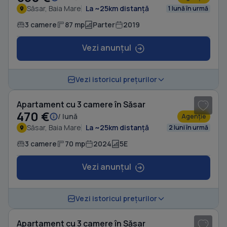
Săsar, Baia Mare
La ~25km distanță
1 lună în urmă
3 camere
87 mp
Parter
2019
Vezi anunțul
1
/ 14
Vezi istoricul prețurilor
Apartament cu 3 camere în Săsar
470 €
/ lună
Agenție
Săsar, Baia Mare
La ~25km distanță
2 luni în urmă
3 camere
70 mp
2024
5E
Vezi anunțul
1
/ 10
Vezi istoricul prețurilor
Apartament cu 3 camere în Săsar