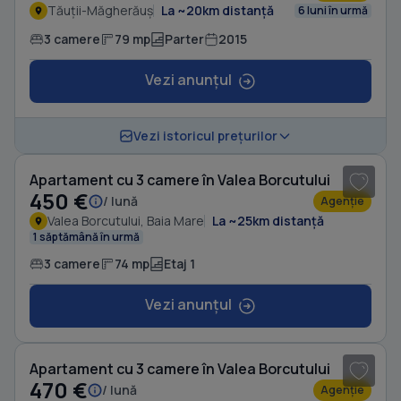
Tăuții-Măgherăuș
La ~20km distanță
6 luni în urmă
3 camere
79 mp
Parter
2015
Vezi anunțul
1
/ 8
Vezi istoricul prețurilor
Apartament cu 3 camere în Valea Borcutului
450 €
/ lună
Agenție
Valea Borcutului, Baia Mare
La ~25km distanță
1 săptămână în urmă
3 camere
74 mp
Etaj 1
Vezi anunțul
1
/ 7
Apartament cu 3 camere în Valea Borcutului
470 €
/ lună
Agenție