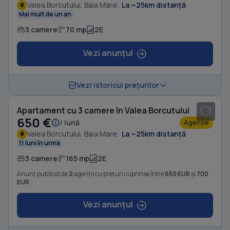
Valea Borcutului, Baia Mare
La ~25km distanță
Mai mult de un an
3 camere
70 mp
2E
Vezi anunțul
1
/ 12
Vezi istoricul prețurilor
Apartament cu 3 camere în Valea Borcutului
650 €
/ lună
Agenție
Valea Borcutului, Baia Mare
La ~25km distanță
11 luni în urmă
3 camere
165 mp
2E
Anunț publicat de
2
agenții cu prețuri cuprinse între
650 EUR
și
700
EUR
Vezi anunțul