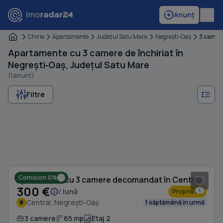
Anunț
Chirie
Apartamente
Judeţul Satu Mare
Negreşti-Oaş
3 came
Apartamente cu 3 camere de închiriat în
Negrești‑Oaș, Județul Satu Mare
(1 anunț)
Filtre
1
/ 7
Comision 0%
Apartament cu 3 camere decomandat în Central
300 €
/ lună
Proprietar
1
Central, Negrești-Oaș
1 săptămână în urmă
3 camere
65 mp
Etaj 2