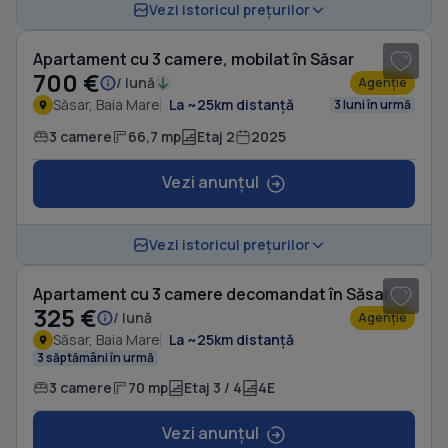
1
/ 20
Vezi istoricul prețurilor
Apartament cu 3 camere, mobilat în Săsar
700 €
/ lună
Agenție
Săsar, Baia Mare
La ~25km distanță
3 luni în urmă
3 camere
66,7 mp
Etaj 2
2025
Vezi anunțul
1
/ 8
Vezi istoricul prețurilor
Apartament cu 3 camere decomandat în Săsar
325 €
/ lună
Agenție
Săsar, Baia Mare
La ~25km distanță
3 săptămâni în urmă
3 camere
70 mp
Etaj 3 / 4
4E
Vezi anunțul