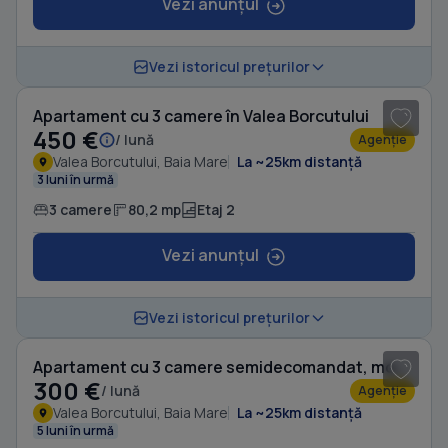
Vezi anunțul
1
/ 10
Vezi istoricul prețurilor
Apartament cu 3 camere în Valea Borcutului
450 €
/ lună
Agenție
Valea Borcutului, Baia Mare
La ~25km distanță
3 luni în urmă
3 camere
80,2 mp
Etaj 2
Vezi anunțul
1
/ 8
Vezi istoricul prețurilor
Apartament cu 3 camere semidecomandat, mobilat în Valea Borcutului
300 €
/ lună
Agenție
Valea Borcutului, Baia Mare
La ~25km distanță
5 luni în urmă