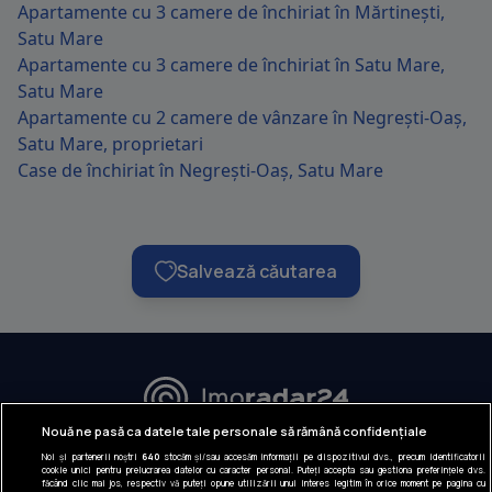
Apartamente cu 3 camere de închiriat în Mărtinești,
Satu Mare
Apartamente cu 3 camere de închiriat în Satu Mare,
Satu Mare
Apartamente cu 2 camere de vânzare în Negrești-Oaș,
Satu Mare, proprietari
Case de închiriat în Negrești-Oaș, Satu Mare
Salvează căutarea
URMĂREȘTE-NE:
Nouă ne pasă ca datele tale personale să rămână confidențiale
Noi și partenerii noștri
640
stocăm și/sau accesăm informații pe dispozitivul dvs., precum identificatorii
INFORMAȚII COMPANIE
cookie unici pentru prelucrarea datelor cu caracter personal. Puteți accepta sau gestiona preferințele dvs.
făcând clic mai jos, respectiv vă puteți opune utilizării unui interes legitim în orice moment pe pagina cu