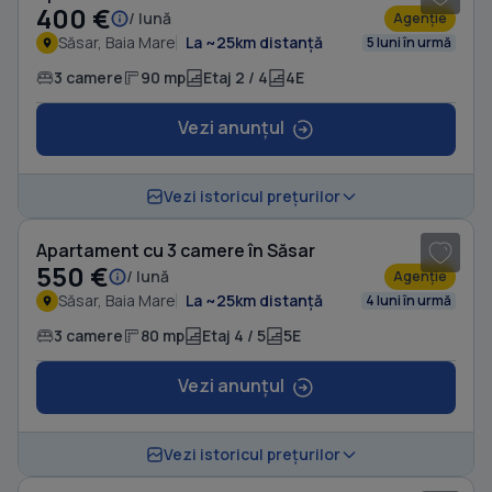
400 €
/ lună
Agenție
Săsar, Baia Mare
La ~25km distanță
5 luni în urmă
3 camere
90 mp
Etaj 2 / 4
4E
Vezi anunțul
1
/ 13
Vezi istoricul prețurilor
Apartament cu 3 camere în Săsar
550 €
/ lună
Agenție
Săsar, Baia Mare
La ~25km distanță
4 luni în urmă
3 camere
80 mp
Etaj 4 / 5
5E
Vezi anunțul
1
/ 15
Vezi istoricul prețurilor