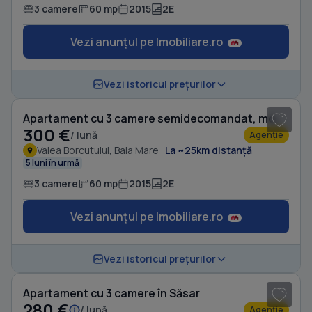
3 camere
60 mp
2015
2E
Vezi anunțul pe Imobiliare.ro
1
/ 5
Vezi istoricul prețurilor
Apartament cu 3 camere semidecomandat, mobilat în Valea Borcutului
300 €
/ lună
Agenție
Valea Borcutului, Baia Mare
La ~25km distanță
5 luni în urmă
3 camere
60 mp
2015
2E
Vezi anunțul pe Imobiliare.ro
1
/ 6
Vezi istoricul prețurilor
Apartament cu 3 camere în Săsar
280 €
/ lună
Agenție