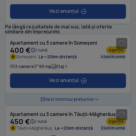
Vezi anunțul
Pe lângă rezultatele de mai sus, iată și oferte
1
/ 11
similare din împrejurimi.
Apartament cu 3 camere în Someșeni
400 €
/ lună
Agenție
Someșeni
La ~20km distanță
4 luni în urmă
3 camere
90 mp
Etaj 1
Vezi anunțul
1
/ 17
Vezi istoricul prețurilor
Apartament cu 3 camere în Tăuții-Măgherăuș
450 €
/ lună
Agenție
Tăuții-Măgherăuș
La ~20km distanță
2 luni în urmă