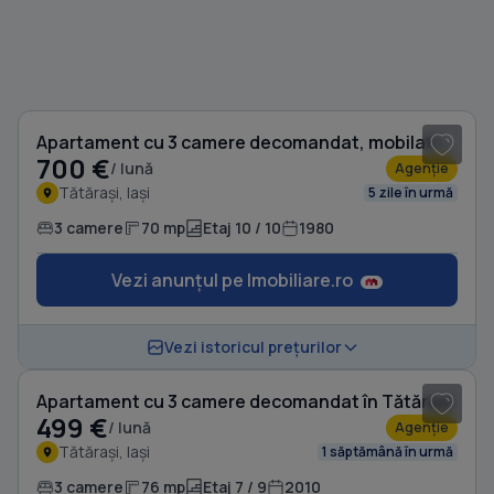
1
/ 15
Apartament cu 3 camere decomandat, mobilat în Tătărași
700 €
/ lună
Agenție
Tătărași, Iași
5 zile în urmă
3 camere
70 mp
Etaj 10 / 10
1980
Vezi anunțul pe Imobiliare.ro
1
/ 16
Vezi istoricul prețurilor
Apartament cu 3 camere decomandat în Tătărași
499 €
/ lună
Agenție
Tătărași, Iași
1 săptămână în urmă
3 camere
76 mp
Etaj 7 / 9
2010