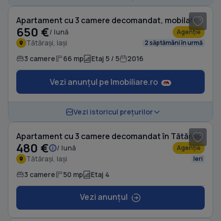
Apartament cu 3 camere decomandat, mobilat în Tătărași
650 €
/ lună
Agenție
Tătărași, Iași
2 săptămâni în urmă
3 camere
66 mp
Etaj 5 / 5
2016
Vezi anunțul pe Imobiliare.ro
1
/ 6
Vezi istoricul prețurilor
Apartament cu 3 camere decomandat în Tătărași
480 €
/ lună
Agenție
Tătărași, Iași
Ieri
3 camere
50 mp
Etaj 4
Vezi anunțul
1
/ 6