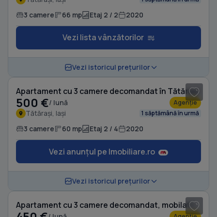
3 camere
66 mp
Etaj 2 / 2
2020
Vezi lista vânzătorilor
1
/ 6
Vezi istoricul prețurilor
Apartament cu 3 camere decomandat în Tătărași
500 €
/ lună
Agenție
Tătărași, Iași
1 săptămână în urmă
3 camere
60 mp
Etaj 2 / 4
2020
Vezi anunțul pe Imobiliare.ro
1
/ 8
Vezi istoricul prețurilor
Apartament cu 3 camere decomandat, mobilat în Tătărași
450 €
/ lună
Agenție