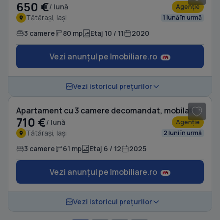
650 €
/ lună
Agenție
Tătărași, Iași
1 lună în urmă
3 camere
80 mp
Etaj 10 / 11
2020
Vezi anunțul pe Imobiliare.ro
1
/ 8
Vezi istoricul prețurilor
Apartament cu 3 camere decomandat, mobilat în Tătărași
710 €
/ lună
Agenție
Tătărași, Iași
2 luni în urmă
3 camere
61 mp
Etaj 6 / 12
2025
Vezi anunțul pe Imobiliare.ro
Vezi istoricul prețurilor