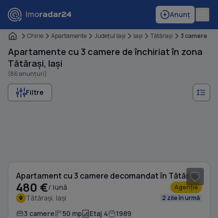
Anunț
Chirie
Apartamente
Judeţul Iaşi
Iaşi
Tătăraşi
3 camere
Apartamente cu 3 camere de închiriat în zona
Tătărași, Iași
(86 anunțuri)
Filtre
1
/ 6
Apartament cu 3 camere decomandat în Tătărași
480 €
/ lună
Agenție
Tătărași, Iași
2 zile în urmă
3 camere
50 mp
Etaj 4
1989