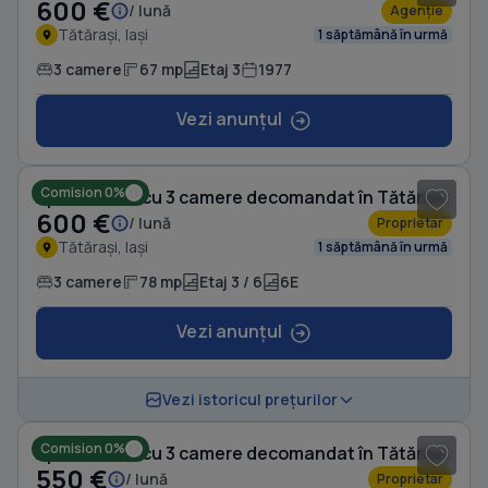
600 €
/ lună
Agenție
Tătărași, Iași
1 săptămână în urmă
3 camere
67 mp
Etaj 3
1977
Vezi anunțul
1
/ 7
Comision 0%
Apartament cu 3 camere decomandat în Tătărași
600 €
/ lună
Proprietar
Tătărași, Iași
1 săptămână în urmă
3 camere
78 mp
Etaj 3 / 6
6E
Vezi anunțul
1
/ 5
Vezi istoricul prețurilor
Comision 0%
Apartament cu 3 camere decomandat în Tătărași
550 €
/ lună
Proprietar