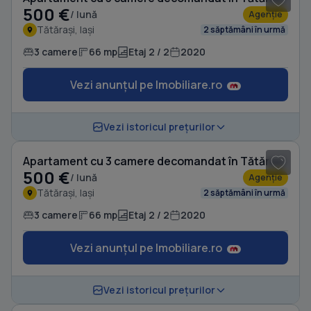
500 €
/ lună
Agenție
Tătărași, Iași
2 săptămâni în urmă
3 camere
66 mp
Etaj 2 / 2
2020
Vezi anunțul pe Imobiliare.ro
1
/ 6
Vezi istoricul prețurilor
Apartament cu 3 camere decomandat în Tătărași
500 €
/ lună
Agenție
Tătărași, Iași
2 săptămâni în urmă
3 camere
66 mp
Etaj 2 / 2
2020
Vezi anunțul pe Imobiliare.ro
1
/ 18
Vezi istoricul prețurilor