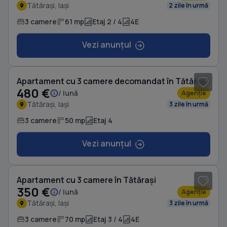
Tătărași, Iași
2 zile în urmă
3 camere
61 mp
Etaj 2 / 4
4E
Vezi anunțul
1
/ 6
Apartament cu 3 camere decomandat în Tătărași
480 €
/ lună
Agenție
Tătărași, Iași
3 zile în urmă
3 camere
50 mp
Etaj 4
Vezi anunțul
1
/ 6
Apartament cu 3 camere în Tătărași
350 €
/ lună
Agenție
Tătărași, Iași
3 zile în urmă
3 camere
70 mp
Etaj 3 / 4
4E