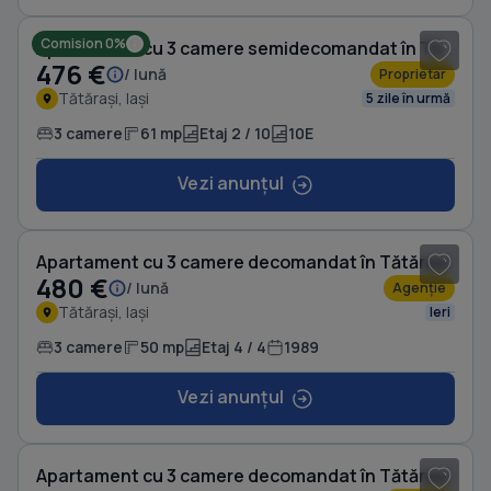
Comision 0%
Apartament cu 3 camere semidecomandat în Tătărași
476 €
/ lună
Proprietar
Tătărași, Iași
5 zile în urmă
3 camere
61 mp
Etaj 2 / 10
10E
Vezi anunțul
1
/ 6
Apartament cu 3 camere decomandat în Tătărași
480 €
/ lună
Agenție
Tătărași, Iași
Ieri
3 camere
50 mp
Etaj 4 / 4
1989
Vezi anunțul
1
/ 8
Apartament cu 3 camere decomandat în Tătărași