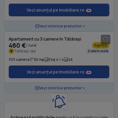
Vezi anunțul pe Imobiliare.ro
1
/ 6
Vezi istoricul prețurilor
Apartament cu 3 camere în Tătărași
480 €
/ lună
Agenție
Tătărași, Iași
2 zile în urmă
3 camere
50 mp
Etaj 4 / 4
4E
Vezi anunțul pe Imobiliare.ro
Vezi istoricul prețurilor
Activează notificările
pentru a fi la curent cu cele