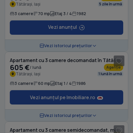
Tătărași, Iași
5 zile în urmă
3 camere
70 mp
Etaj 3 / 4
1982
Vezi anunțul
1
/ 9
Vezi istoricul prețurilor
Apartament cu 3 camere decomandat în Tătărași
605 €
/ lună
Agenție
Tătărași, Iași
1 lună în urmă
3 camere
60 mp
Etaj 1 / 4
1986
Vezi anunțul pe Imobiliare.ro
1
/ 13
Vezi istoricul prețurilor
Apartament cu 3 camere semidecomandat, mobilat în Tătărași