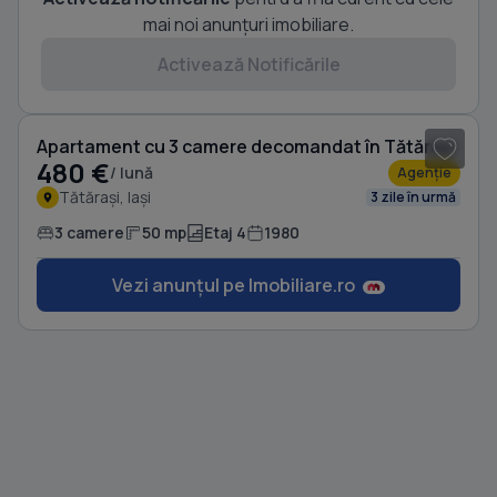
mai noi anunțuri imobiliare.
Activează Notificările
1
/ 6
Apartament cu 3 camere decomandat în Tătărași
480 €
/ lună
Agenție
Tătărași, Iași
3 zile în urmă
3 camere
50 mp
Etaj 4
1980
Vezi anunțul pe Imobiliare.ro