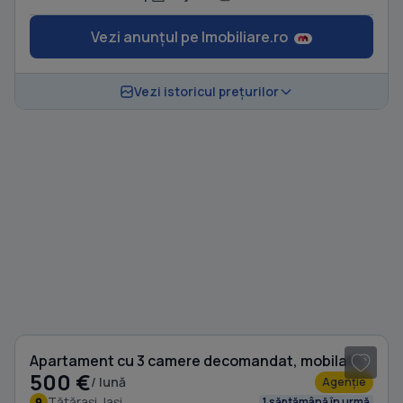
Vezi anunțul pe Imobiliare.ro
Vezi istoricul prețurilor
1
/ 6
Apartament cu 3 camere decomandat, mobilat în Tătărași
500 €
/ lună
Agenție
Tătărași, Iași
1 săptămână în urmă