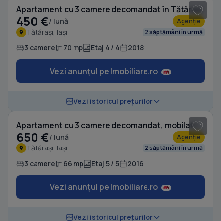
Apartament cu 3 camere decomandat în Tătărași
450 €
/ lună
Agenție
Tătărași, Iași
2 săptămâni în urmă
3 camere
70 mp
Etaj 4 / 4
2018
Vezi anunțul pe Imobiliare.ro
1
/ 20
Vezi istoricul prețurilor
Apartament cu 3 camere decomandat, mobilat în Tătărași
650 €
/ lună
Agenție
Tătărași, Iași
2 săptămâni în urmă
3 camere
66 mp
Etaj 5 / 5
2016
Vezi anunțul pe Imobiliare.ro
1
/ 20
Vezi istoricul prețurilor