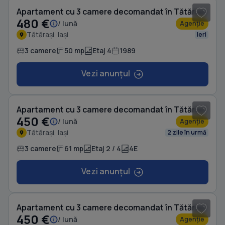
Apartament cu 3 camere decomandat în Tătărași
480 €
/ lună
Agenție
Tătărași, Iași
Ieri
3 camere
50 mp
Etaj 4
1989
Vezi anunțul
1
/ 11
Apartament cu 3 camere decomandat în Tătărași
450 €
/ lună
Agenție
Tătărași, Iași
2 zile în urmă
3 camere
61 mp
Etaj 2 / 4
4E
Vezi anunțul
1
/ 11
Apartament cu 3 camere decomandat în Tătărași
450 €
/ lună
Agenție