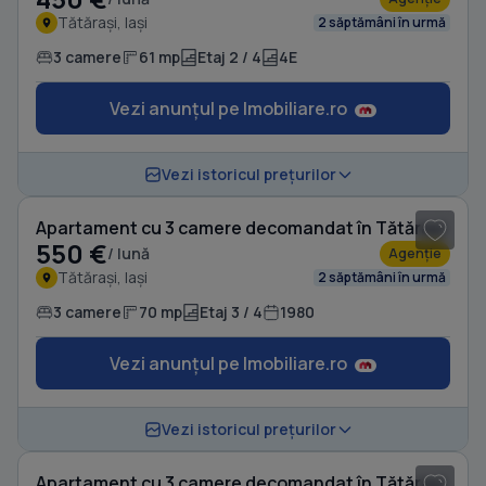
Tătărași, Iași
2 săptămâni în urmă
3 camere
61 mp
Etaj 2 / 4
4E
Vezi anunțul pe Imobiliare.ro
1
/ 8
Vezi istoricul prețurilor
Apartament cu 3 camere decomandat în Tătărași
550 €
/ lună
Agenție
Tătărași, Iași
2 săptămâni în urmă
3 camere
70 mp
Etaj 3 / 4
1980
Vezi anunțul pe Imobiliare.ro
1
/ 6
Vezi istoricul prețurilor
Apartament cu 3 camere decomandat în Tătărași