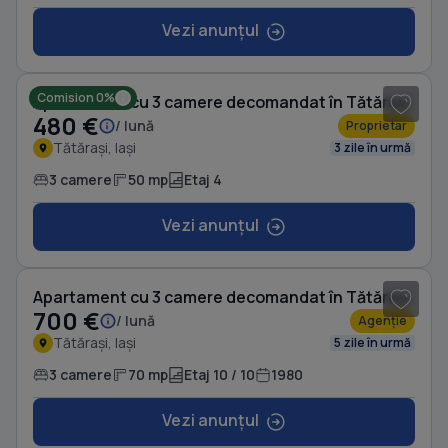
Vezi anunțul
1
/ 12
Comision 0%
Apartament cu 3 camere decomandat în Tătărași
480 €
/ lună
Proprietar
Tătărași, Iași
3 zile în urmă
3 camere
50 mp
Etaj 4
Vezi anunțul
1
/ 15
Apartament cu 3 camere decomandat în Tătărași
700 €
/ lună
Agenție
Tătărași, Iași
5 zile în urmă
3 camere
70 mp
Etaj 10 / 10
1980
Vezi anunțul
1
/ 8