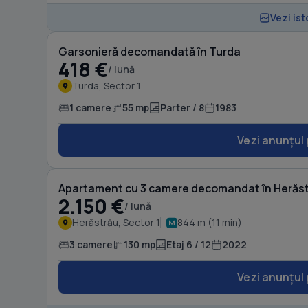
Vezi ist
Garsonieră decomandată în Turda
418 €
/ lună
Turda, Sector 1
1 camere
55 mp
Parter / 8
1983
Vezi anunțul 
Apartament cu 3 camere decomandat în Herăs
2.150 €
/ lună
Herăstrău, Sector 1
844 m (11 min)
3 camere
130 mp
Etaj 6 / 12
2022
Vezi anunțul 