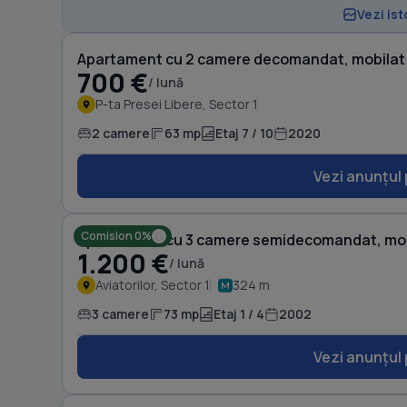
Vezi ist
Apartament cu 2 camere decomandat, mobilat î
700 €
/ lună
P-ta Presei Libere, Sector 1
2 camere
63 mp
Etaj 7 / 10
2020
Vezi anunțul 
Comision 0%
Apartament cu 3 camere semidecomandat, mobil
1.200 €
/ lună
Aviatorilor, Sector 1
324 m
3 camere
73 mp
Etaj 1 / 4
2002
Vezi anunțul 