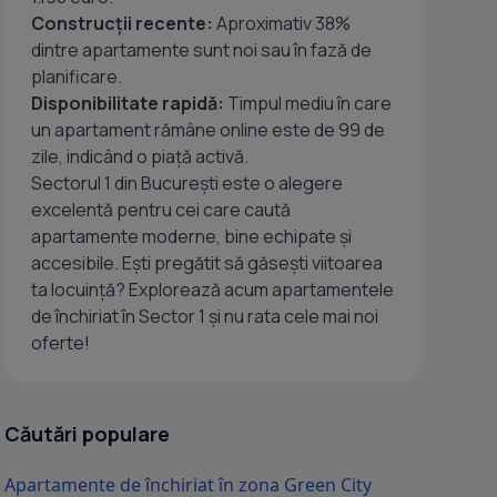
Construcții recente:
Aproximativ 38%
dintre apartamente sunt noi sau în fază de
planificare.
Disponibilitate rapidă:
Timpul mediu în care
un apartament rămâne online este de 99 de
zile, indicând o piață activă.
Sectorul 1 din București este o alegere
excelentă pentru cei care caută
apartamente moderne, bine echipate și
accesibile. Ești pregătit să găsești viitoarea
ta locuință? Explorează acum apartamentele
de închiriat în Sector 1 și nu rata cele mai noi
oferte!
Căutări populare
Apartamente de închiriat în zona Green City