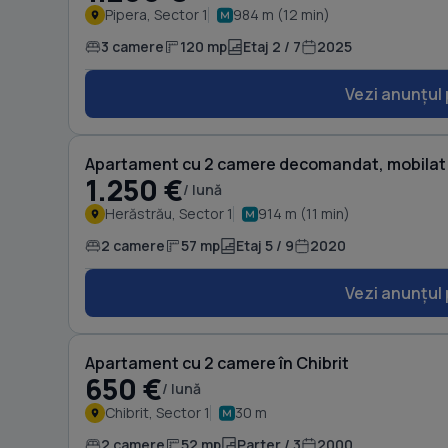
Pipera, Sector 1
984 m (12 min)
3 camere
120 mp
Etaj 2 / 7
2025
Vezi anunțul 
Apartament cu 2 camere decomandat, mobilat 
1.250 €
/ lună
Herăstrău, Sector 1
914 m (11 min)
2 camere
57 mp
Etaj 5 / 9
2020
Vezi anunțul 
Apartament cu 2 camere în Chibrit
650 €
/ lună
Chibrit, Sector 1
30 m
2 camere
52 mp
Parter / 3
2000