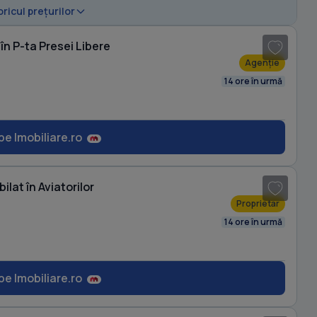
1
/ 7
oricul prețurilor
n P-ta Presei Libere
Agenție
14 ore în urmă
pe Imobiliare.ro
at în Aviatorilor
Proprietar
14 ore în urmă
pe Imobiliare.ro
1
/ 16