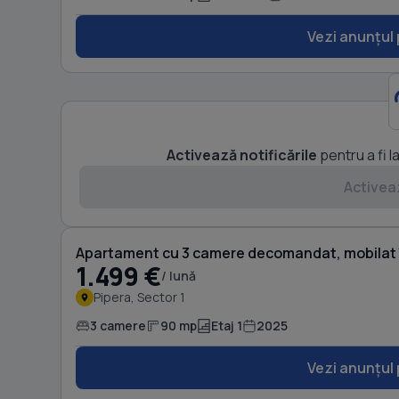
Vezi anunțul 
Activează notificările
pentru a fi l
Activeaz
Apartament cu 3 camere decomandat, mobilat 
1.499 €
/ lună
Pipera, Sector 1
3 camere
90 mp
Etaj 1
2025
Vezi anunțul 