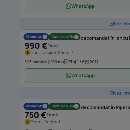
WhatsApp
Vezi ist
Promovat
Comision 0%
Apartament cu 3 camere decomandat în Iancu 
990 €
/ lună
Iancu Nicolae, Sector 1
3 camere
80 mp
Etaj 1 / 6
2017
WhatsApp
Vezi ist
Promovat
Comision 0%
Apartament cu 2 camere decomandat în Piper
750 €
/ lună
Pipera, Sector 1