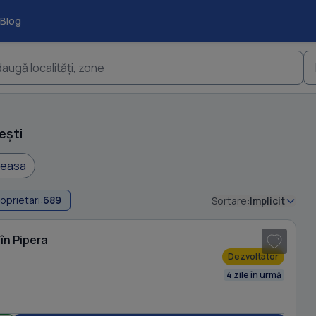
Blog
augă localități, zone
ești
easa
oprietari:
689
Sortare:
Implicit
1
/ 18
în Pipera
Dezvoltator
4 zile în urmă