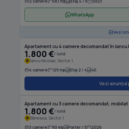
2 camere
68,1 mp
Etaj 4 / 5
2023
WhatsApp
Vezi ist
Apartament cu 4 camere decomandat în Iancu 
1.800 €
/ lună
Iancu Nicolae, Sector 1
4 camere
125 mp
Etaj 2 / 4
4E
Vezi anunțul 
Apartament cu 3 camere decomandat, mobilat
1.800 €
/ lună
Băneasa, Sector 1
3 camere
90 mp
Parter / 5
2026