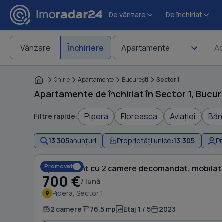
De vânzare
De închiriat
Vânzare
Închiriere
Apartamente
Ad
Chirie
Apartamente
Bucureşti
Sector 1
Apartamente de închiriat în Sector 1, Bucur
Pipera
Floreasca
Aviației
Băn
Filtre rapide:
13.305
anunțuri
Proprietăți unice:
13.305
Pr
Promovat
Apartament cu 2 camere decomandat, mobilat 
700 €
/ lună
Pipera, Sector 1
2 camere
76,5 mp
Etaj 1 / 5
2023