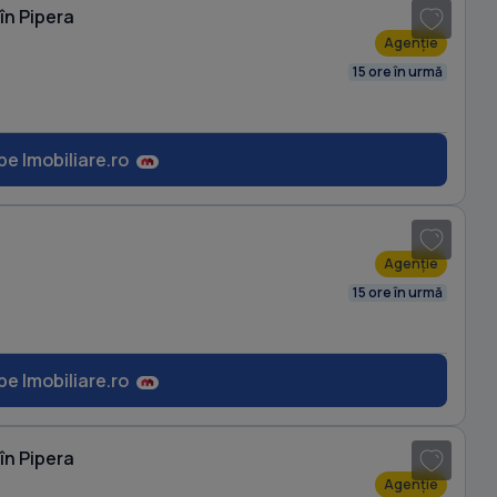
în Pipera
Agenție
15 ore în urmă
pe Imobiliare.ro
1
/ 10
Agenție
15 ore în urmă
pe Imobiliare.ro
1
/ 11
în Pipera
Agenție