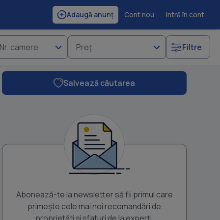
Cont nou
Intră în cont
Adaugă anunț
Nr. camere
Preț
Filtre
Salvează căutarea
Abonează-te la newsletter să fii primul care
primește cele mai noi recomandări de
proprietăți și sfaturi de la experți.