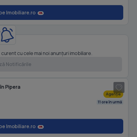
pe Imobiliare.ro
a curent cu cele mai noi anunțuri imobiliare.
ă Notificările
1
/ 8
în Pipera
Agenție
11 ore în urmă
pe Imobiliare.ro