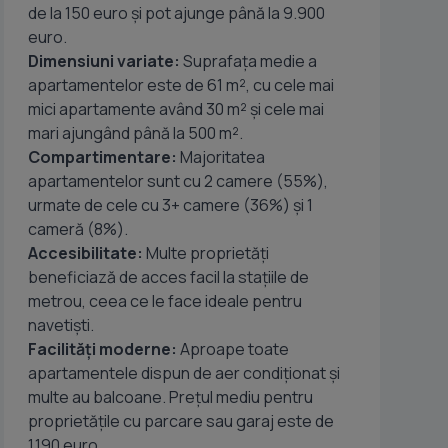
de la 150 euro și pot ajunge până la 9.900
euro.
Dimensiuni variate:
Suprafața medie a
apartamentelor este de 61 m², cu cele mai
mici apartamente având 30 m² și cele mai
mari ajungând până la 500 m².
Compartimentare:
Majoritatea
apartamentelor sunt cu 2 camere (55%),
urmate de cele cu 3+ camere (36%) și 1
cameră (8%).
Accesibilitate:
Multe proprietăți
beneficiază de acces facil la stațiile de
metrou, ceea ce le face ideale pentru
navetiști.
Facilități moderne:
Aproape toate
apartamentele dispun de aer condiționat și
multe au balcoane. Prețul mediu pentru
proprietățile cu parcare sau garaj este de
1.190 euro.