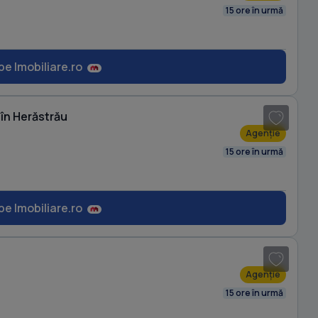
15 ore în urmă
pe Imobiliare.ro
1
/ 6
în Herăstrău
Agenție
15 ore în urmă
pe Imobiliare.ro
1
/ 8
Agenție
15 ore în urmă