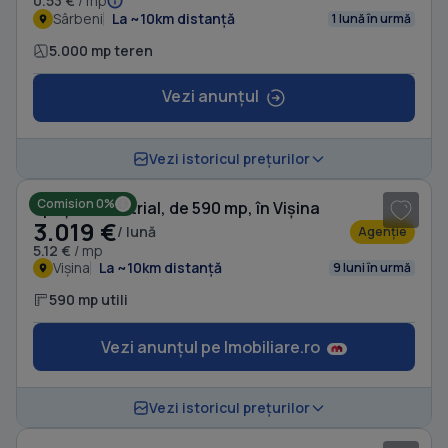
0.53 €
/ mp
Sârbeni
La ~10km distanță
1 lună în urmă
5.000 mp teren
Vezi anunțul
1
/ 5
Vezi istoricul prețurilor
Comision 0%
Spațiu industrial, de 590 mp, în Vișina
3.019 €
/ lună
Agenție
5.12 €
/ mp
Vișina
La ~10km distanță
9 luni în urmă
590 mp utili
Vezi anunțul pe Imobiliare.ro
Vezi istoricul prețurilor