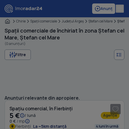
Anunț
Chirie
Spaţii comerciale
Judeţul Argeş
Ştefan cel Mare
Ştefan
Spații comerciale de închiriat în zona Ștefan cel
Mare, Ștefan cel Mare
(0 anunțuri)
Filtre
1
/ 16
Anunțuri relevante din apropiere.
Spațiu comercial, în Fierbinți
5 €
/ lună
Agenție
0 €
/ mp
Fierbinți
La ~5km distanță
4 luni în urmă