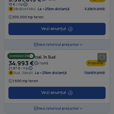
13 €
/ mp
Vânătorii Mici
La ~25km distanță
4 zile în urmă
300.000 mp teren
Vezi anunțul
1
/ 6
Vezi istoricul prețurilor
Comision 0%
Spațiu comercial, în Sud
34.993 €
/ lună
Proprietar
21.87 €
/ mp
Sud, Găești
La ~25km distanță
1 lună în urmă
1.600 mp teren
Vezi anunțul
Vezi istoricul prețurilor