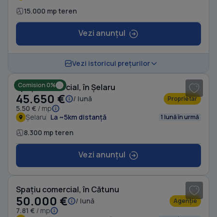
15.000 mp teren
Vezi anunțul
1
/ 4
Vezi istoricul prețurilor
Comision 0%
Spațiu comercial, în Șelaru
45.650 €
/ lună
Proprietar
5.50 €
/ mp
Șelaru
La ~5km distanță
1 lună în urmă
8.300 mp teren
Vezi anunțul
1
/ 8
Spațiu comercial, în Cătunu
50.000 €
/ lună
Agenție
7.81 €
/ mp