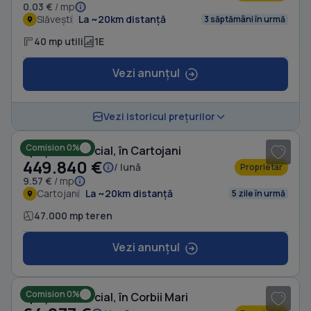
0.03 €
/ mp
Slăvești
La ~20km distanță
3 săptămâni în urmă
40 mp utili
1E
Vezi anunțul
1
/ 8
Vezi istoricul prețurilor
Comision 0%
Spațiu comercial, în Cartojani
449.840 €
/ lună
Proprietar
9.57 €
/ mp
Cartojani
La ~20km distanță
5 zile în urmă
47.000 mp teren
Vezi anunțul
1
/ 6
Comision 0%
Spațiu comercial, în Corbii Mari