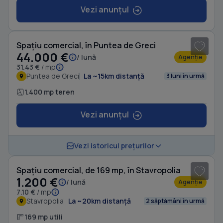
Vezi anunțul
1
/ 5
Spațiu comercial, în Puntea de Greci
44.000 €
/ lună
Agenție
31.43 €
/ mp
Puntea de Greci
La ~15km distanță
3 luni în urmă
1.400 mp teren
Vezi anunțul
1
/ 11
Vezi istoricul prețurilor
Spațiu comercial, de 169 mp, în Stavropolia
1.200 €
/ lună
Agenție
7.10 €
/ mp
Stavropolia
La ~20km distanță
2 săptămâni în urmă
169 mp utili