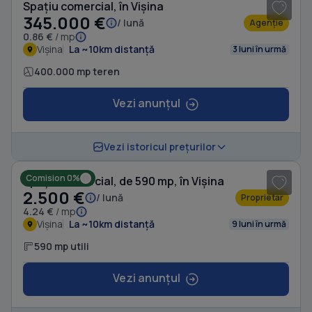
Spațiu comercial, în Vișina
345.000 €
/ lună
Agenție
0.86 €
/ mp
Vișina
La ~10km distanță
3 luni în urmă
400.000 mp teren
Vezi anunțul
1
/ 9
Vezi istoricul prețurilor
Comision 0%
Spațiu comercial, de 590 mp, în Vișina
2.500 €
/ lună
Proprietar
4.24 €
/ mp
Vișina
La ~10km distanță
9 luni în urmă
590 mp utili
Vezi anunțul