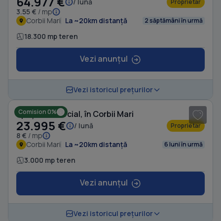
64.977 €
/ lună
Proprietar
3.55 €
/ mp
Corbii Mari
La ~20km distanță
2 săptămâni în urmă
18.300 mp teren
Vezi anunțul
1
/ 4
Vezi istoricul prețurilor
Comision 0%
Spațiu comercial, în Corbii Mari
23.995 €
/ lună
Proprietar
8 €
/ mp
Corbii Mari
La ~20km distanță
6 luni în urmă
3.000 mp teren
Vezi anunțul
1
/ 9
Vezi istoricul prețurilor