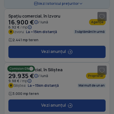
1
/ 8
Vezi istoricul prețurilor
Spațiu comercial, în Izvoru
16.900 €
/ lună
Agenție
6.92 €
/ mp
Izvoru
La ~15km distanță
3 săptămâni în urmă
2.441 mp teren
Vezi anunțul
1
/ 14
Comision 0%
Spațiu comercial, în Siliștea
29.935 €
/ lună
Proprietar
9.98 €
/ mp
Siliștea
La ~15km distanță
Mai mult de un an
3.000 mp teren
Vezi anunțul