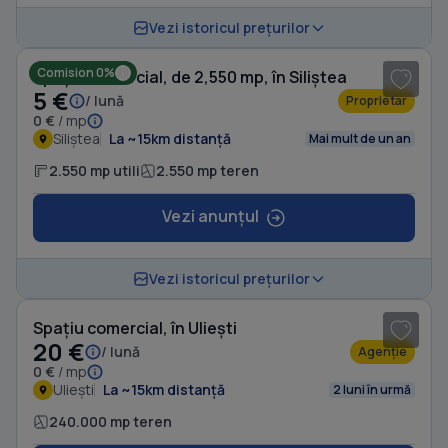
1
/ 10
Vezi istoricul prețurilor
Comision 0%
Spațiu comercial, de 2,550 mp, în Siliștea
5 €
/ lună
Proprietar
0 €
/ mp
Siliștea
La ~15km distanță
Mai mult de un an
2.550 mp utili
2.550 mp teren
Vezi anunțul
1
/ 6
Vezi istoricul prețurilor
Spațiu comercial, în Uliești
20 €
/ lună
Agenție
0 €
/ mp
Uliești
La ~15km distanță
2 luni în urmă
240.000 mp teren