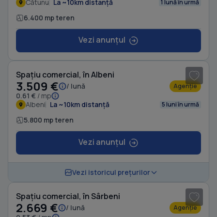
Cătunu
La ~10km distanță
1 lună în urmă
6.400 mp teren
Vezi anunțul
1
/ 11
Spațiu comercial, în Albeni
3.509 €
/ lună
Agenție
0.61 €
/ mp
Albeni
La ~10km distanță
5 luni în urmă
5.800 mp teren
Vezi anunțul
1
/ 2
Vezi istoricul prețurilor
Spațiu comercial, în Sârbeni
2.669 €
/ lună
Agenție