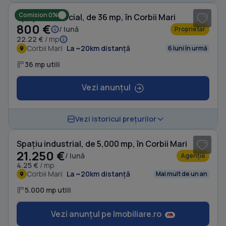
Comision 0%
Spațiu comercial, de 36 mp, în Corbii Mari
800 €
/ lună
Proprietar
22.22 €
/ mp
Corbii Mari
La ~20km distanță
6 luni în urmă
36 mp utili
Vezi anunțul
1
/ 3
Vezi istoricul prețurilor
Spațiu industrial, de 5,000 mp, în Corbii Mari
21.250 €
/ lună
Agenție
4.25 €
/ mp
Corbii Mari
La ~20km distanță
Mai mult de un an
5.000 mp utili
Vezi anunțul pe Imobiliare.ro