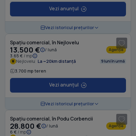
Vezi anunțul
1
/ 4
Vezi istoricul prețurilor
Spațiu comercial, în Nejlovelu
13.500 €
/ lună
Agenție
3.65 €
/ mp
Nejlovelu
La ~20km distanță
9 luni în urmă
3.700 mp teren
Vezi anunțul
1
/ 3
Vezi istoricul prețurilor
Spațiu comercial, în Podu Corbencii
28.800 €
/ lună
Agenție
6 €
/ mp