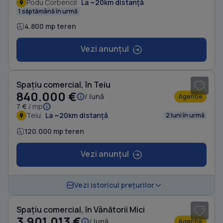
Podu Corbencii
La ~20km distanță
1 săptămână în urmă
4.800 mp teren
Vezi anunțul
Spațiu comercial, în Teiu
840.000 €
/ lună
Agenție
7 €
/ mp
Teiu
La ~20km distanță
2 luni în urmă
120.000 mp teren
Vezi anunțul
1
/ 11
Vezi istoricul prețurilor
Spațiu comercial, în Vânătorii Mici
3.901.013 €
/ lună
Agenție