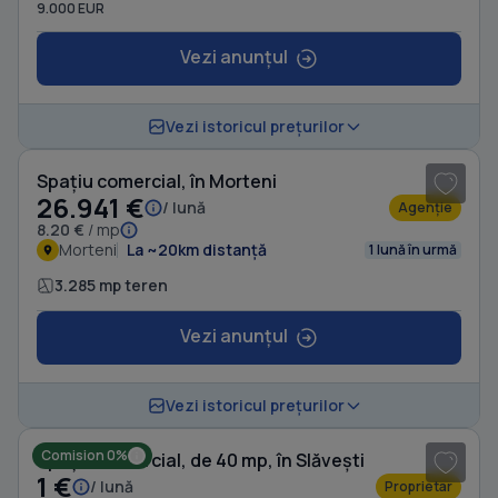
9.000 EUR
Vezi anunțul
1
/ 2
Vezi istoricul prețurilor
Spațiu comercial, în Morteni
26.941 €
/ lună
Agenție
8.20 €
/ mp
Morteni
La ~20km distanță
1 lună în urmă
3.285 mp teren
Vezi anunțul
Vezi istoricul prețurilor
Comision 0%
Spațiu comercial, de 40 mp, în Slăvești
1 €
/ lună
Proprietar