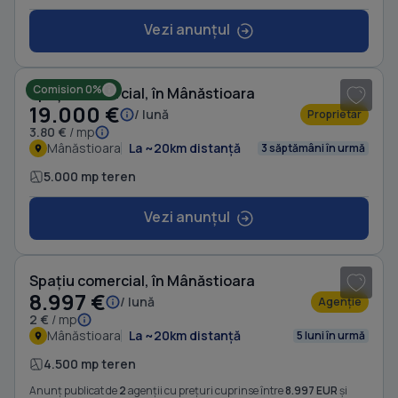
Vezi anunțul
1
/ 8
Comision 0%
Spațiu comercial, în Mânăstioara
19.000 €
/ lună
Proprietar
3.80 €
/ mp
Mânăstioara
La ~20km distanță
3 săptămâni în urmă
5.000 mp teren
Vezi anunțul
1
/ 4
Spațiu comercial, în Mânăstioara
8.997 €
/ lună
Agenție
2 €
/ mp
Mânăstioara
La ~20km distanță
5 luni în urmă
4.500 mp teren
Anunț publicat de
2
agenții cu prețuri cuprinse între
8.997 EUR
și