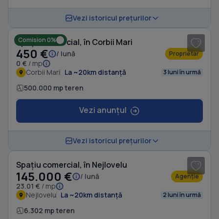
1
/ 3
Vezi istoricul prețurilor
Comision 0%
Spațiu comercial, în Corbii Mari
450 €
/ lună
Proprietar
0 €
/ mp
Corbii Mari
La ~20km distanță
3 luni în urmă
500.000 mp teren
Vezi anunțul
1
/ 3
Vezi istoricul prețurilor
Spațiu comercial, în Nejlovelu
145.000 €
/ lună
Agenție
23.01 €
/ mp
Nejlovelu
La ~20km distanță
2 luni în urmă
6.302 mp teren